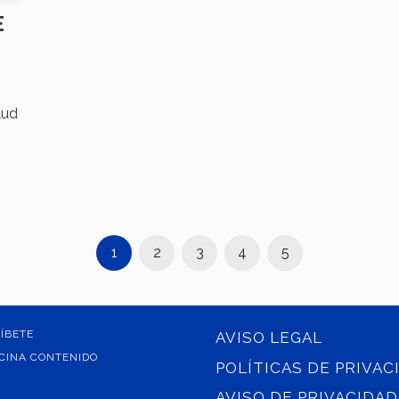
E
lud
1
2
3
4
5
ÍBETE
AVISO LEGAL
CINA CONTENIDO
POLÍTICAS DE PRIVAC
AVISO DE PRIVACIDAD