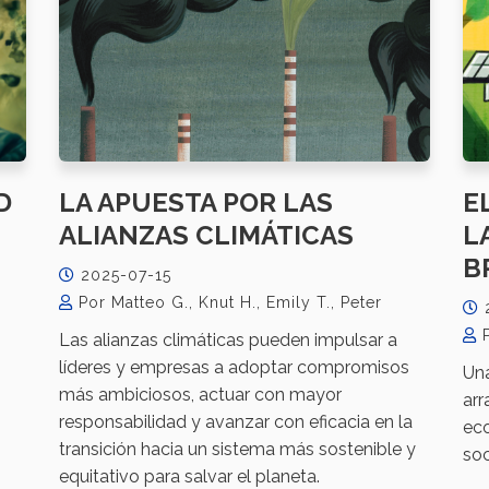
D
LA APUESTA POR LAS
E
ALIANZAS CLIMÁTICAS
L
B
2025-07-15
Por Matteo G., Knut H., Emily T., Peter
Las alianzas climáticas pueden impulsar a
líderes y empresas a adoptar compromisos
Una
más ambiciosos, actuar con mayor
.
arr
responsabilidad y avanzar con eficacia en la
eco
transición hacia un sistema más sostenible y
so
equitativo para salvar el planeta.