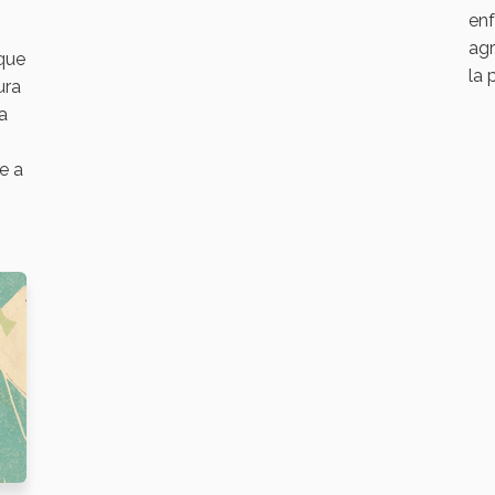
enf
agr
 que
la 
ura
a
e a