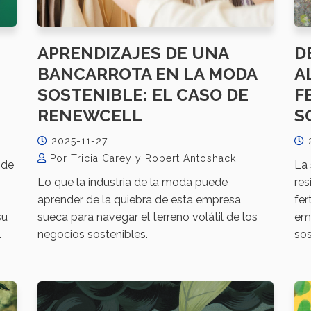
APRENDIZAJES DE UNA
D
BANCARROTA EN LA MODA
A
SOSTENIBLE: EL CASO DE
F
RENEWCELL
S
2025-11-27
Por Tricia Carey y Robert Antoshack
 de
La 
Lo que la industria de la moda puede
res
aprender de la quiebra de esta empresa
fer
su
sueca para navegar el terreno volátil de los
emi
.
negocios sostenibles.
sos