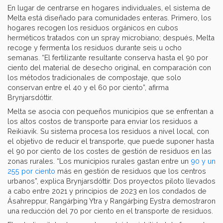
En lugar de centrarse en hogares individuales, el sistema de
Melta está diseñado para comunidades enteras. Primero, los
hogares recogen los residuos orgánicos en cubos
herméticos tratados con un spray microbiano; después, Melta
recoge y fermenta los residuos durante seis u ocho
semanas. “El fertilizante resultante conserva hasta el 90 por
ciento del material de desecho original, en comparación con
los métodos tradicionales de compostaje, que solo
conservan entre el 40 y el 60 por ciento”, afirma
Brynjarsdóttir.
Melta se asocia con pequeños municipios que se enfrentan a
los altos costos de transporte para enviar los residuos a
Reikiavik. Su sistema procesa los residuos a nivel local, con
el objetivo de reducir el transporte, que puede suponer hasta
el 90 por ciento de los costes de gestión de residuos en las
zonas rurales. “Los municipios rurales gastan entre un
90 y un
255 por ciento
más en gestión de residuos que los centros
urbanos”, explica Brynjarsdóttir. Dos proyectos piloto llevados
a cabo entre 2021 y principios de 2023 en los condados de
Ásahreppur, Rangárþing Ytra y Rangárþing Eystra demostraron
una reducción del 70 por ciento en el transporte de residuos.