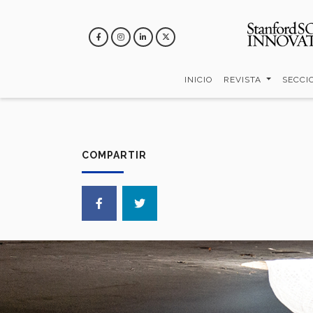
Pasar
al
contenido
principal
INICIO
REVISTA
SECCI
COMPARTIR