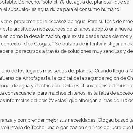
potable. De hecho, *solo el 3% del agua del planeta –que se
s o el subsuelo- es agua dulce para el consumo humano.*
ver el problema de la escasez de agua. Para su tesis de mae
 este arquitecto neozelandés de 25 años adoptó una nueva
sé en cómo la desalinización, que existe desde hace cientos y
contexto”, dice Glogau. *“Se trataba de intentar instigar un d
r a los recursos a través de soluciones muy sencillas y de
e, uno de los lugares más secos del planeta. Cuando llegó a 
fueras de Antofagasta, la capital de la segunda región de Chi
onal de agua y electricidad. Chile es el único país del mund
a consecuencia, para muchos chilenos, es la falta de acceso
s informales del país (favelas) que albergan a más de 110,0
ranza y comprender mejor sus necesidades, Glogau buscó l
oluntaria de Techo, una organización sin fines de lucro que 