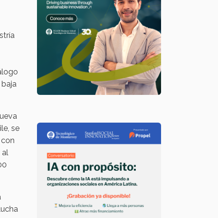
stría
iálogo
 baja
Nueva
le, se
o con
 al
00
a
lucha