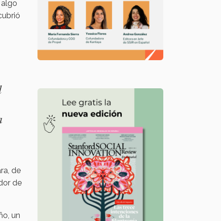
 algo
cubrió
l
a
ra, de
dor de
ño, un