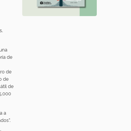
s.
 una
ría de
tro de
o de
átil de
5,000
a a
dos”.