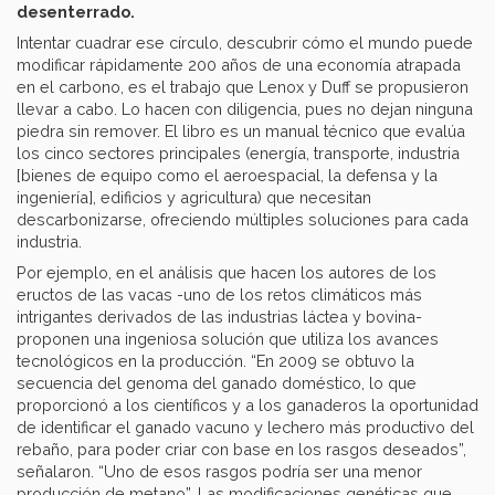
desenterrado.
Intentar cuadrar ese círculo, descubrir cómo el mundo puede
modificar rápidamente 200 años de una economía atrapada
en el carbono, es el trabajo que Lenox y Duff se propusieron
llevar a cabo. Lo hacen con diligencia, pues no dejan ninguna
piedra sin remover. El libro es un manual técnico que evalúa
los cinco sectores principales (energía, transporte, industria
[bienes de equipo como el aeroespacial, la defensa y la
ingeniería], edificios y agricultura) que necesitan
descarbonizarse, ofreciendo múltiples soluciones para cada
industria.
Por ejemplo, en el análisis que hacen los autores de los
eructos de las vacas -uno de los retos climáticos más
intrigantes derivados de las industrias láctea y bovina-
proponen una ingeniosa solución que utiliza los avances
tecnológicos en la producción. “En 2009 se obtuvo la
secuencia del genoma del ganado doméstico, lo que
proporcionó a los científicos y a los ganaderos la oportunidad
de identificar el ganado vacuno y lechero más productivo del
rebaño, para poder criar con base en los rasgos deseados”,
señalaron. “Uno de esos rasgos podría ser una menor
producción de metano”. Las modificaciones genéticas que