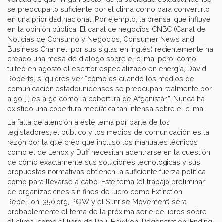
se preocupa lo suficiente por el clima como para convertirlo
en una prioridad nacional. Por ejemplo, la prensa, que influye
en la opinión pública. El canal de negocios CNBC (Canal de
Noticias de Consumo y Negocios, Consumer News and
Business Channel, por sus siglas en inglés) recientemente ha
creado una mesa de diálogo sobre el clima, pero, como
tuiteó en agosto el escritor especializado en energía, David
Roberts, si quieres ver “cómo es cuando los medios de
comunicación estadounidenses se preocupan realmente por
algo [,] es algo como la cobertura de Afganistán”. Nunca ha
existido una cobertura mediática tan intensa sobre el clima.
La falta de atención a este tema por parte de los
legisladores, el público y los medios de comunicación es la
razón por la que creo que incluso los manuales técnicos
como el de Lenox y Duff necesitan adentrarse en la cuestión
de cómo exactamente sus soluciones tecnológicas y sus
propuestas normativas obtienen la suficiente fuerza política
como para llevarse a cabo. Este tema (el trabajo preliminar
de organizaciones sin fines de lucro como Extinction
Rebellion, 350.org, POW y el Sunrise Movement) será
probablemente el tema de la próxima serie de libros sobre
el clima, como el libro de Paul Hawken, Regeneration: Ending