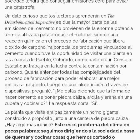
sociedad tendrá que conseguir emisiones cero para evitar
una catástrofe.
The
Un dato curioso que los lectores aprenderán en
Decarbonization Imperative
es que la mayor parte de las
emisiones del cemento no provienen de la enorme potencia
térmica utilizada para producir el material, sino de una
reacción química en el proceso de fabricación que libera
dióxido de carbono. Ya conocía los problemas vinculados al
cemento cuando tuve la oportunidad de visitar una planta en
las afueras de Pueblo, Colorado, como parte de un Consejo
Estatal que trabaja en la lucha contra la contaminación por
carbono. Quería entender todas las complejidades del
proceso de fabricación para poder elaborar una mejor
política al respecto. Luego de una introducción a través de
diapositivas, pregunté: “¿Me estás diciendo que la forma de
hacer cemento es poner piedra caliza, arcilla y arena en una
cubeta y cocinarlo?”. La respuesta corta: “Sí”.
La planta que visité era básicamente un horno gigante
construido a propósito junto a una cantera de piedra caliza.
¿Hay algo más irónico?
Este es el problema del clima en
pocas palabras: seguimos dirigiendo a la sociedad a base
de quemar y cocinar cosas que hemos cortado o