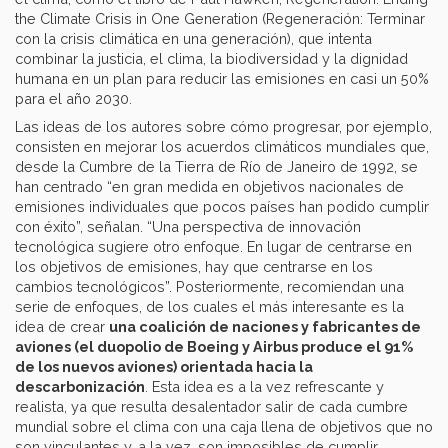
the Climate Crisis in One Generation (Regeneración: Terminar
con la crisis climática en una generación), que intenta
combinar la justicia, el clima, la biodiversidad y la dignidad
humana en un plan para reducir las emisiones en casi un 50%
para el año 2030.
Las ideas de los autores sobre cómo progresar, por ejemplo,
consisten en mejorar los acuerdos climáticos mundiales que,
desde la Cumbre de la Tierra de Río de Janeiro de 1992, se
han centrado “en gran medida en objetivos nacionales de
emisiones individuales que pocos países han podido cumplir
con éxito”, señalan. “Una perspectiva de innovación
tecnológica sugiere otro enfoque. En lugar de centrarse en
los objetivos de emisiones, hay que centrarse en los
cambios tecnológicos”. Posteriormente, recomiendan una
serie de enfoques, de los cuales el más interesante es la
idea de crear
una coalición de naciones y fabricantes de
aviones (el duopolio de Boeing y Airbus produce el 91%
de los nuevos aviones) orientada hacia la
descarbonización
. Esta idea es a la vez refrescante y
realista, ya que resulta desalentador salir de cada cumbre
mundial sobre el clima con una caja llena de objetivos que no
son vinculantes y, a la vez, son imposibles de cumplir.