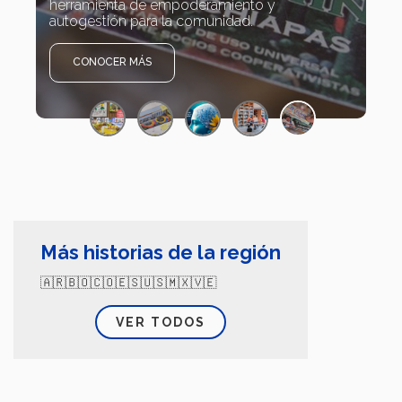
herramienta de empoderamiento y
autogestión para la comunidad.
CONOCER MÁS
Más historias de la región
🇦🇷🇧🇴🇨🇴🇪🇸🇺🇸🇲🇽🇻🇪
VER TODOS