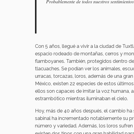
Probablemente de todos nuestros sentimientos 
Con 5 años, llegué a vivir a la ciudad de Tuxt
espacio rodeado de montañas, cerros y mont
flamboyanes. También, protegidos dentro de 
tlacuaches. Se podían ver los animales, escuch
urracas, torcazas, loros, además de una gra
México, existen 22 especies de estos último
ellos son capaces de imitar la voz humana, as
estrambótico mientras iluminaban el cielo.
Hoy, más de 40 años después, el cambio ha s
sabinal ha incrementado notablemente su pro
número y variedad. Además, los loros sufren 
existen dos tipos con una gran habilidad para