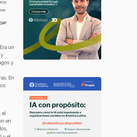
anza
ose.
́zar
 Era un
 y
agos y
ras. En
dos
 el
on en
dos,
) y el