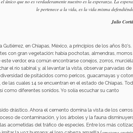
el único que no es verdaderamente nuestro es la esperanza. La esper
le pertenece a la vida, es la vida misma defendiénd
Julio Corta
la Gutiérrez, en Chiapas, México, a principios de los años 80's.
es con gran vegetación: había pochotas, almendras, morros
este verdor, era común encontrarse conejos, zorros, murciél
ar el río sabinal y, al levantar la vista, observar parvadas de
n diversidad de psitácidos como pericos, guacamayas y cotor
s, de las cuales 14 se encuentran en el estado de Chiapas. To
í como diferentes sonidos. Yo solía escuchar su canto
ido drástico. Ahora el cemento domina la vista de los cerros,
ceso de contaminación, y los árboles y la fauna disminuyer
las acometidas del tráfico de especies. Entre los más cotiza
amazona oratrix
 imitar la voz humana: el loro cabeza amarilla (