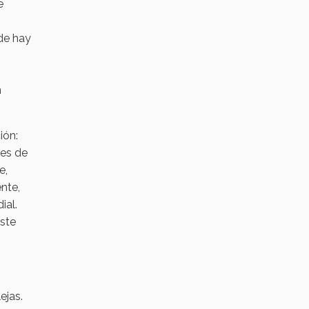
e
nde hay
n
ón:
tes de
e,
nte,
ial.
este
ejas.