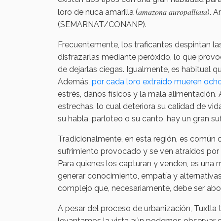
amazona auropalliata
loro de nuca amarilla (
). 
(SEMARNAT/CONANP).
Frecuentemente, los traficantes despintan las
disfrazarlas mediante peróxido, lo que provo
de dejarlas ciegas. Igualmente, es habitual q
Además,
por cada loro extraído mueren ocho 
estrés, daños físicos y la mala alimentació
estrechas, lo cual deteriora su calidad de v
su habla, parloteo o su canto, hay un gran su
Tradicionalmente, en esta región, es comú
sufrimiento provocado y se ven atraídos por e
Para quienes los capturan y venden, es una ma
generar conocimiento, empatía y alternativas
complejo que, necesariamente, debe ser abo
A pesar del proceso de urbanización, Tuxtla 
levantamos la vista aún podemos observar 