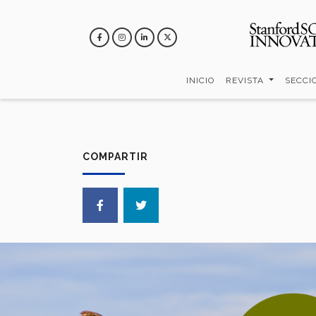
Pasar
al
contenido
principal
INICIO
REVISTA
SECCI
COMPARTIR