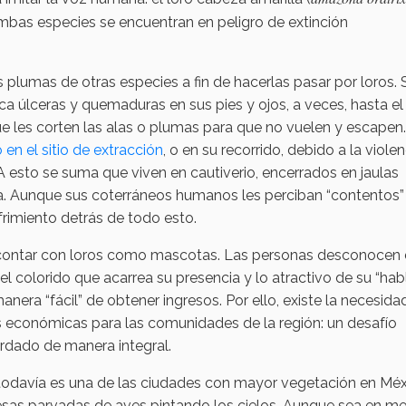
Ambas especies se encuentran en peligro de extinción
 plumas de otras especies a fin de hacerlas pasar por loros. 
ca úlceras y quemaduras en sus pies y ojos, a veces, hasta e
ue les corten las alas o plumas para que no vuelen y escapen.
en el sitio de extracción
, o en su recorrido, debido a la violen
n. A esto se suma que viven en cautiverio, encerrados en jaulas
ida. Aunque sus coterráneos humanos les perciban “contentos”
frimiento detrás de todo esto.
n contar con loros como mascotas. Las personas desconocen 
l colorido que acarrea su presencia y lo atractivo de su “habl
nera “fácil” de obtener ingresos. Por ello, existe la necesida
 económicas para las comunidades de la región: un desafío
rdado de manera integral.
todavía es una de las ciudades con mayor vegetación en Méx
esas parvadas de aves pintando los cielos. Aunque sea en m