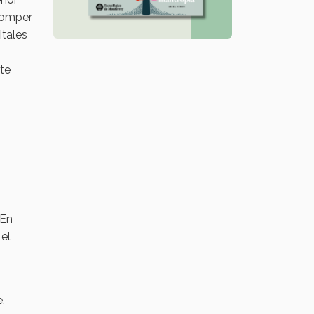
 romper
itales
nte
 En
 el
,