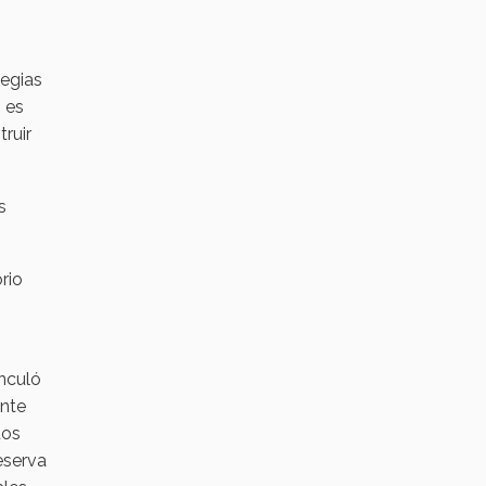
tegias
, es
ruir
s
rio
nculó
ente
tos
eserva