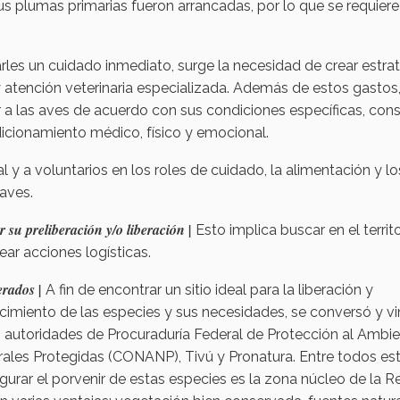
us plumas primarias fueron arrancadas, por lo que se requiere
les un cuidado inmediato, surge la necesidad de crear estra
 atención veterinaria especializada. Además de estos gastos
a las aves de acuerdo con sus condiciones específicas, const
icionamiento médico, físico y emocional.
 y a voluntarios en los roles de cuidado, la alimentación y lo
 aves.
su preliberación y/o liberación |
Esto implica buscar en el territo
ar acciones logísticas.
erados |
A fin de encontrar un sitio ideal para la liberación y
ocimiento de las especies y sus necesidades, se conversó y vi
s: autoridades de Procuraduría Federal de Protección al Ambi
ales Protegidas (CONANP), Tivú y Pronatura. Entre todos es
egurar el porvenir de estas especies es la zona núcleo de la R