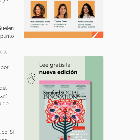
Suelen
l punto
cia,
 por
del
ar”.
d de
ico. Si
enor