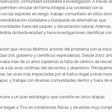
nservación, comunidad sostenible e investigación. A través d
 permiten vincular de forma integral a la sociedad con la
 con las especies en riesgo, trabajo comunitario en sitios do
s, sensibilización ciudadana y búsqueda de alternativas que
unidades fuera del saqueo y devastación natural. Además,
érdida de biodiversidad y hace investigaciones científicas co
ción que vincula distintos actores del problema con la soluci
d civil, gobierno y científicos especialistas. Desde 2007, an
evaba más de 10 años supliendo la falta de centros de rescat
r a las aves víctimas del decomiso y abandono. Principalme
s: las aves más impactadas por el tráfico ilegal a nivel mund
hiapas, y trabaja con diversas comunidades dentro y fuera de 
curre a un plan estratégico que consiste en cinco etapas:
s llegan a Tivú en condiciones físicas y de estrés muy compl