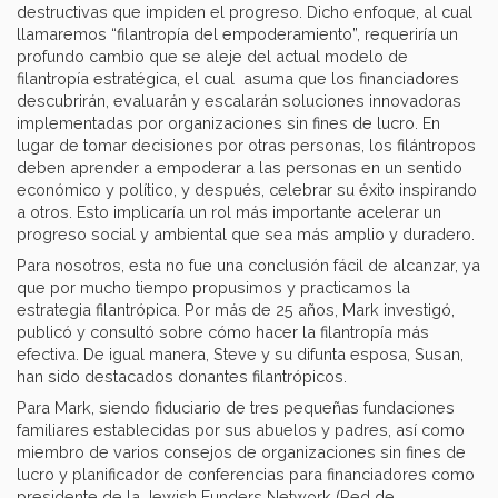
destructivas que impiden el progreso. Dicho enfoque, al cual
llamaremos “filantropía del empoderamiento”, requeriría un
profundo cambio que se aleje del actual modelo de
filantropía estratégica, el cual asuma que los financiadores
descubrirán, evaluarán y escalarán soluciones innovadoras
implementadas por organizaciones sin fines de lucro. En
lugar de tomar decisiones por otras personas, los filántropos
deben aprender a empoderar a las personas en un sentido
económico y político, y después, celebrar su éxito inspirando
a otros. Esto implicaría un rol más importante acelerar un
progreso social y ambiental que sea más amplio y duradero.
Para nosotros, esta no fue una conclusión fácil de alcanzar, ya
que por mucho tiempo propusimos y practicamos la
estrategia filantrópica. Por más de 25 años, Mark investigó,
publicó y consultó sobre cómo hacer la filantropía más
efectiva. De igual manera, Steve y su difunta esposa, Susan,
han sido destacados donantes filantrópicos.
Para Mark, siendo fiduciario de tres pequeñas fundaciones
familiares establecidas por sus abuelos y padres, así como
miembro de varios consejos de organizaciones sin fines de
lucro y planificador de conferencias para financiadores como
presidente de la Jewish Funders Network (Red de