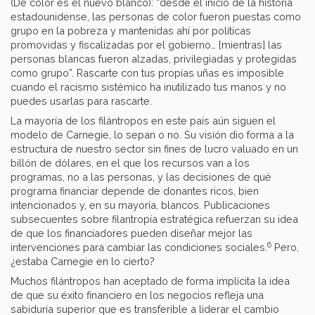
(De color es el nuevo blanco): “desde el inicio de la historia
estadounidense, las personas de color fueron puestas como
grupo en la pobreza y mantenidas ahí por políticas
promovidas y fiscalizadas por el gobierno… [mientras] las
personas blancas fueron alzadas, privilegiadas y protegidas
como grupo”. Rascarte con tus propias uñas es imposible
cuando el racismo sistémico ha inutilizado tus manos y no
puedes usarlas para rascarte.
La mayoría de los filántropos en este país aún siguen el
modelo de Carnegie, lo sepan o no. Su visión dio forma a la
estructura de nuestro sector sin fines de lucro valuado en un
billón de dólares, en el que los recursos van a los
programas, no a las personas, y las decisiones de qué
programa financiar depende de donantes ricos, bien
intencionados y, en su mayoría, blancos. Publicaciones
subsecuentes sobre filantropía estratégica refuerzan su idea
de que los financiadores pueden diseñar mejor las
6
intervenciones para cambiar las condiciones sociales.
Pero,
¿estaba Carnegie en lo cierto?
Muchos filántropos han aceptado de forma implícita la idea
de que su éxito financiero en los negocios refleja una
sabiduría superior que es transferible a liderar el cambio