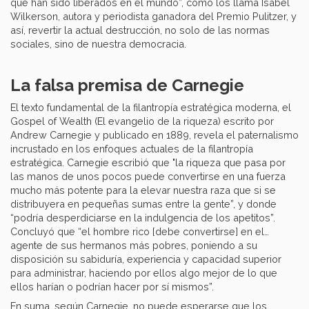
que han sido liberados en el mundo”, como los llama Isabel
Wilkerson, autora y periodista ganadora del Premio Pulitzer, y
así, revertir la actual destrucción, no solo de las normas
sociales, sino de nuestra democracia.
La falsa premisa de Carnegie
El texto fundamental de la filantropía estratégica moderna, el
Gospel of Wealth (El evangelio de la riqueza) escrito por
Andrew Carnegie y publicado en 1889, revela el paternalismo
incrustado en los enfoques actuales de la filantropía
estratégica. Carnegie escribió que "la riqueza que pasa por
las manos de unos pocos puede convertirse en una fuerza
mucho más potente para la elevar nuestra raza que si se
distribuyera en pequeñas sumas entre la gente”, y donde
“podría desperdiciarse en la indulgencia de los apetitos”.
Concluyó que “el hombre rico [debe convertirse] en el…
agente de sus hermanos más pobres, poniendo a su
disposición su sabiduría, experiencia y capacidad superior
para administrar, haciendo por ellos algo mejor de lo que
ellos harían o podrían hacer por sí mismos”.
En suma, según Carnegie, no puede esperarse que los