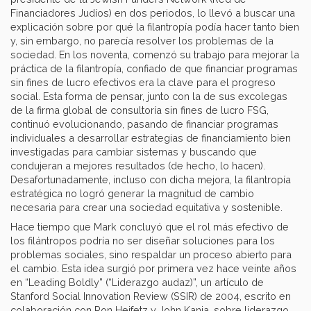
Financiadores Judíos) en dos periodos, lo llevó a buscar una
explicación sobre por qué la filantropía podía hacer tanto bien
y, sin embargo, no parecía resolver los problemas de la
sociedad. En los noventa, comenzó su trabajo para mejorar la
práctica de la filantropía, confiado de que financiar programas
sin fines de lucro efectivos era la clave para el progreso
social. Esta forma de pensar, junto con la de sus excolegas
de la firma global de consultoría sin fines de lucro FSG,
continuó evolucionando, pasando de financiar programas
individuales a desarrollar estrategias de financiamiento bien
investigadas para cambiar sistemas y buscando que
condujeran a mejores resultados (de hecho, lo hacen).
Desafortunadamente, incluso con dicha mejora, la filantropía
estratégica no logró generar la magnitud de cambio
necesaria para crear una sociedad equitativa y sostenible.
Hace tiempo que Mark concluyó que el rol más efectivo de
los filántropos podría no ser diseñar soluciones para los
problemas sociales, sino respaldar un proceso abierto para
el cambio. Esta idea surgió por primera vez hace veinte años
en “Leading Boldly” (“Liderazgo audaz)”, un artículo de
Stanford Social Innovation Review (SSIR) de 2004, escrito en
colaboración con Ron Heifetz y John Kania, sobre liderazgo