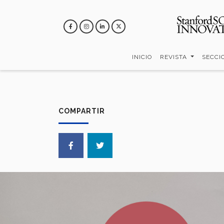
Pasar
al
contenido
principal
INICIO
REVISTA
SECCI
COMPARTIR