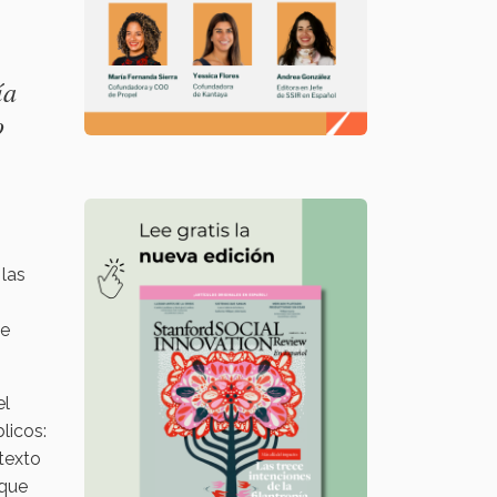
ía
o
 las
se
el
licos:
ntexto
 que