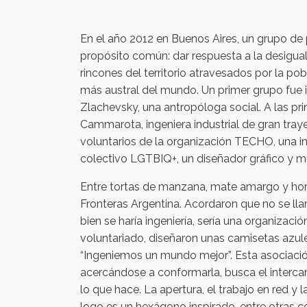
En el año 2012 en Buenos Aires, un grupo d
propósito común: dar respuesta a la desiguald
rincones del territorio atravesados por la pob
más austral del mundo. Un primer grupo fue 
Zlachevsky, una antropóloga social. A las p
Cammarota, ingeniera industrial de gran traye
voluntarios de la organización TECHO, una i
colectivo LGTBIQ+, un diseñador gráfico y 
Entre tortas de manzana, mate amargo y horas
Fronteras Argentina. Acordaron que no se lla
bien se haría ingeniería, sería una organizaci
voluntariado, diseñaron unas camisetas azule
“Ingeniemos un mundo mejor”. Esta asociación
acercándose a conformarla, busca el intercam
lo que hace. La apertura, el trabajo en red y 
logo es un hexágono inspirado, entre otras co