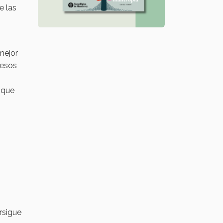
e las
mejor
cesos
 que
rsigue