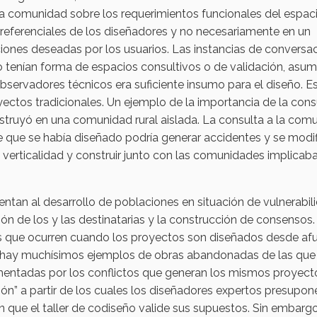
la comunidad sobre los requerimientos funcionales del espac
referenciales de los diseñadores y no necesariamente en un
ciones deseadas por los usuarios. Las instancias de conversa
io tenían forma de espacios consultivos o de validación, asu
servadores técnicos era suficiente insumo para el diseño. Es
ctos tradicionales. Un ejemplo de la importancia de la cons
nstruyó en una comunidad rural aislada. La consulta a la com
e que se había diseñado podría generar accidentes y se modif
a verticalidad y construir junto con las comunidades implicab
ntan al desarrollo de poblaciones en situación de vulnerabil
ción de los y las destinatarias y la construcción de consensos
s que ocurren cuando los proyectos son diseñados desde afu
lo, hay muchísimos ejemplos de obras abandonadas de las que 
mentadas por los conflictos que generan los mismos proyecto
esión” a partir de los cuales los diseñadores expertos presupo
que el taller de codiseño valide sus supuestos. Sin embargo