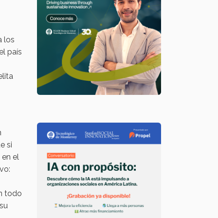
a los
el país
lita
n
e si
 en el
vo:
en todo
 su