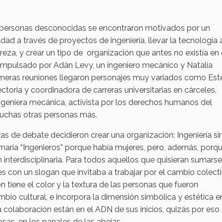
e personas desconocidas se encontraron motivados por un
ad a través de proyectos de ingeniería, llevar la tecnología 
reza, y crear un tipo de organización que antes no existía en 
impulsado por Adán Levy, un ingeniero mecánico y Natalia
rimeras reuniones llegaron personajes muy variados como Este
ctoria y coordinadora de carreras universitarias en cárceles,
ngeniera mecánica, activista por los derechos humanos del
muchas otras personas más.
 de debate decidieron crear una organización: Ingeniería si
maría “Ingenieros” porque había mujeres, pero, además, porqu
ón interdisciplinaria. Para todos aquellos que quisieran sumarse
s con un slogan que invitaba a trabajar por el cambio colecti
 tiene el color y la textura de las personas que fueron
bio cultural, e incorpora la dimensión simbólica y estética 
la colaboración están en el ADN de sus inicios, quizás por eso
sas, en los panales de las abejas.