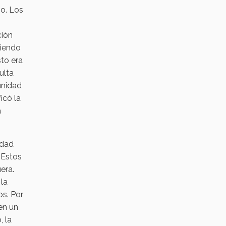
io. Los
ción
miendo
to era
ulta
unidad
icó la
a
idad
. Estos
era.
la
s. Por
nen un
, la