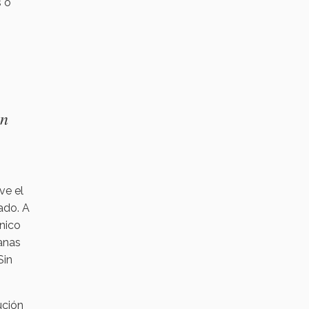
s o
en
ve el
ado. A
cnico
anas
Sin
ución