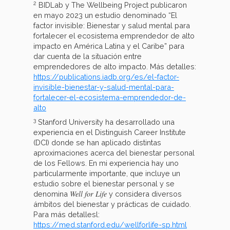
2
BIDLab y The Wellbeing Project publicaron
en mayo 2023 un estudio denominado “El
factor invisible: Bienestar y salud mental para
fortalecer el ecosistema emprendedor de alto
impacto en América Latina y el Caribe” para
dar cuenta de la situación entre
emprendedores de alto impacto. Más detalles:
https://publications.iadb.org/es/el-factor-
invisible-bienestar-y-salud-mental-para-
fortalecer-el-ecosistema-emprendedor-de-
alto
3
Stanford University ha desarrollado una
experiencia en el Distinguish Career Institute
(DCI) donde se han aplicado distintas
aproximaciones acerca del bienestar personal
de los Fellows. En mi experiencia hay uno
particularmente importante, que incluye un
estudio sobre el bienestar personal y se
Well for Life
denomina
y considera diversos
ámbitos del bienestar y prácticas de cuidado.
Para más detallesl:
https://med.stanford.edu/wellforlife-sp.html