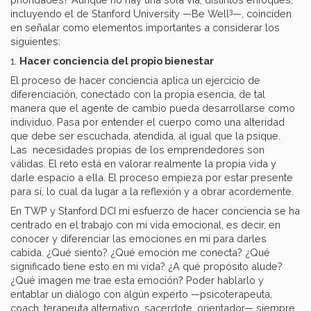
3
incluyendo el de Stanford University —Be Well
—, coinciden
en señalar como elementos importantes a considerar los
siguientes:
1.
Hacer conciencia del propio bienestar
El proceso de hacer conciencia aplica un ejercicio de
diferenciación, conectado con la propia esencia, de tal
manera que el agente de cambio pueda desarrollarse como
individuo. Pasa por entender el cuerpo como una alteridad
que debe ser escuchada, atendida, al igual que la psique.
Las necesidades propias de los emprendedores son
válidas. El reto está en valorar realmente la propia vida y
darle espacio a ella. El proceso empieza por estar presente
para sí, lo cual da lugar a la reflexión y a obrar acordemente.
En TWP y Stanford DCI mi esfuerzo de hacer conciencia se ha
centrado en el trabajo con mi vida emocional, es decir, en
conocer y diferenciar las emociones en mí para darles
cabida. ¿Qué siento? ¿Qué emoción me conecta? ¿Qué
significado tiene esto en mi vida? ¿A qué propósito alude?
¿Qué imagen me trae esta emoción? Poder hablarlo y
entablar un diálogo con algún experto —psicoterapeuta,
coach, terapeuta alternativo, sacerdote, orientador— siempre