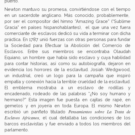
puerto.
Newton mantuvo su promesa, convirtiéndose con el tiempo
en un sacerdote anglicano. Más conocido, probablemente,
por ser el compositor del himno “Amazing Grace” (“Sublime
Gracia” en países hispanohablantes), el que una vez fuera
comerciante de esclavos dedicó su vida a terminar con dicha
práctica. En 1787 unió fuerzas con otras personas para fundar
la Sociedad para Efectuar la Abolición del Comercio de
Esclavos. Entre sus miembros se encontraba Olaudah
Equiano, un hombre que había sido esclavo y cuya habilidad
para contar historias, así como su autobiografía, dejaron en
evidencia los horrores de la esclavitud. Josiah Wedgwood,
un industrial, creó un logo para la campaña que inspiró
empatía y conexión hacia la terrible crueldad de la esclavitud.
El emblema mostraba a un esclavo de rodillas y
encadenado, rodeado de las palabras “¿No soy humano y
hermano?” Esta imagen fue puesta en cajitas de rapé, en
gemelos y en joyería en toda Europa. El mismo Newton
Pensamientos sobre La Trata de
escribió un panfleto titulado
Esclavos Africanos,
el cual detallaba las condiciones de los
barcos esclavistas y fue enviado a todos los miembros del
parlamento.