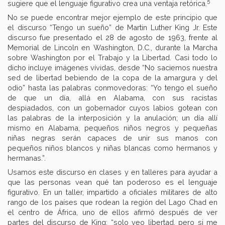
5
sugiere que el lenguaje figurativo crea una ventaja retórica.
No se puede encontrar mejor ejemplo de este principio que
el discurso “Tengo un sueño” de Martin Luther King Jr. Este
discurso fue presentado el 28 de agosto de 1963, frente al
Memorial de Lincoln en Washington, D.C., durante la Marcha
sobre Washington por el Trabajo y la Libertad. Casi todo lo
dicho incluye imágenes vívidas, desde “No saciemos nuestra
sed de libertad bebiendo de la copa de la amargura y del
odio” hasta las palabras conmovedoras: “Yo tengo el sueño
de que un día, allá en Alabama, con sus racistas
despiadados, con un gobernador cuyos labios gotean con
las palabras de la interposición y la anulación; un día allí
mismo en Alabama, pequeños niños negros y pequeñas
niñas negras serán capaces de unir sus manos con
pequeños niños blancos y niñas blancas como hermanos y
hermanas.”.
Usamos este discurso en clases y en talleres para ayudar a
que las personas vean qué tan poderoso es el lenguaje
figurativo. En un taller, impartido a oficiales militares de alto
rango de los países que rodean la región del Lago Chad en
el centro de África, uno de ellos afirmó después de ver
partes del discurso de King: “solo veo libertad, pero si me