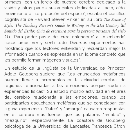
primates, con un tercio de nuestro cerebro dedicado a la
visión y otras partes sustanciales dedicadas al tacto, oído,
movimiento e interpretación del espacio”, escribe el científico
The Sense of
cognitivista de Harvard Steven Pinker en su libro
Style: The Thinking Person’s Guide to Writing in the 21st Century
El
(
Sentido del Estilo: Guía de escritura para la persona pensante del siglo
21)
. “Para poder pasar de ‘creo entenderlo’ a ‘lo entiendo’,
necesitamos ver y sentir todo. Diversos experimentos han
mostrado que los lectores entienden y recuerdan mejor la
información cuando es expresada en un idioma concreto que
les permite formar imágenes visuales”.
Un estudio de la lingüista de la Universidad de Princeton
Adele Goldberg sugiere que “los enunciados metafóricos
pueden llevar a incrementos en la actividad cerebral de
regiones relacionadas a las emociones porque aluden a
experiencias físicas”. Su estudio mostró actividad en el área
del cerebro relacionada a las emociones, cuando los
participantes escuchaban metáforas que se conectaban con
alguna experiencia. “Dulce” y “amargo” causaron respuestas
en el cerebro más fuertes que las palabras “amable” y
“mezquino”, respectivamente. La coautora de Goldberg,
psicóloga de la Universidad de Lancaster, Francesca Citron,