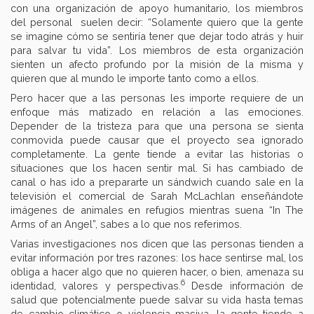
con una organización de apoyo humanitario, los miembros
del personal suelen decir: “Solamente quiero que la gente
se imagine cómo se sentiría tener que dejar todo atrás y huir
para salvar tu vida”. Los miembros de esta organización
sienten un afecto profundo por la misión de la misma y
quieren que al mundo le importe tanto como a ellos.
Pero hacer que a las personas les importe requiere de un
enfoque más matizado en relación a las emociones.
Depender de la tristeza para que una persona se sienta
conmovida puede causar que el proyecto sea ignorado
completamente. La gente tiende a evitar las historias o
situaciones que los hacen sentir mal. Si has cambiado de
canal o has ido a prepararte un sándwich cuando sale en la
televisión el comercial de Sarah McLachlan enseñándote
imágenes de animales en refugios mientras suena “In The
Arms of an Angel”, sabes a lo que nos referimos.
Varias investigaciones nos dicen que las personas tienden a
evitar información por tres razones: los hace sentirse mal, los
obliga a hacer algo que no quieren hacer, o bien, amenaza su
6
identidad, valores y perspectivas.
Desde información de
salud que potencialmente puede salvar su vida hasta temas
de cambio climático o violencia masiva, la gente tiende a