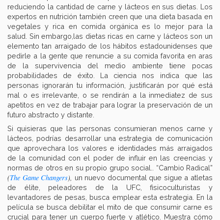
reduciendo la cantidad de carne y lácteos en sus dietas. Los
expertos en nutrición también creen que una dieta basada en
vegetales y rica en comida orgánica es lo mejor para la
salud. Sin embargo,las dietas ricas en carne y lácteos son un
elemento tan arraigado de los hábitos estadounidenses que
pedirle a la gente que renuncie a su comida favorita en aras
de la supervivencia del medio ambiente tiene pocas
probabilidades de éxito. La ciencia nos indica que las
personas ignorarán tu información, justificarán por qué está
mal o es irrelevante, o se rendirán a la inmediatez de sus
apetitos en vez de trabajar para lograr la preservación de un
futuro abstracto y distante.
Si quisieras que las personas consumieran menos carne y
lácteos, podrías desarrollar una estrategia de comunicación
que aprovechara los valores e identidades más arraigados
de la comunidad con el poder de influir en las creencias y
normas de otros en su propio grupo social.. “Cambio Radical”
(
The Game Changers
),
un nuevo documental que sigue a atletas
de élite, peleadores de la UFC, fisicoculturistas y
levantadores de pesas, busca emplear esta estrategia. En la
película se busca debilitar el mito de que consumir carne es
crucial para tener un cuerpo fuerte y atlético. Muestra cómo