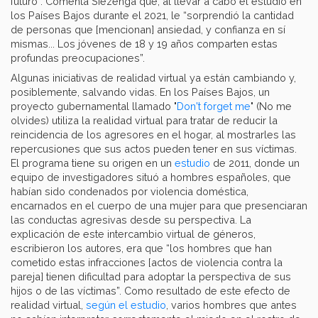
futuro”. Comenta Siezenga que, al llevar a cabo el estudio en
los Países Bajos durante el 2021, le “sorprendió la cantidad
de personas que [mencionan] ansiedad, y confianza en sí
mismas... Los jóvenes de 18 y 19 años comparten estas
profundas preocupaciones”.
Algunas iniciativas de realidad virtual ya están cambiando y,
posiblemente, salvando vidas. En los Países Bajos, un
proyecto gubernamental llamado "
Don't forget me
" (No me
olvides) utiliza la realidad virtual para tratar de reducir la
reincidencia de los agresores en el hogar, al mostrarles las
repercusiones que sus actos pueden tener en sus víctimas.
El programa tiene su origen en un
estudio
de 2011, donde un
equipo de investigadores situó a hombres españoles, que
habían sido condenados por violencia doméstica,
encarnados en el cuerpo de una mujer para que presenciaran
las conductas agresivas desde su perspectiva. La
explicación de este intercambio virtual de géneros,
escribieron los autores, era que “los hombres que han
cometido estas infracciones [actos de violencia contra la
pareja] tienen dificultad para adoptar la perspectiva de sus
hijos o de las víctimas”. Como resultado de este efecto de
realidad virtual,
según el estudio
, varios hombres que antes