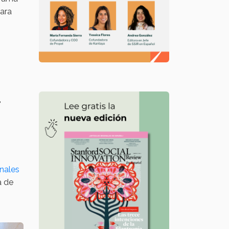
ara
,
onales
a de