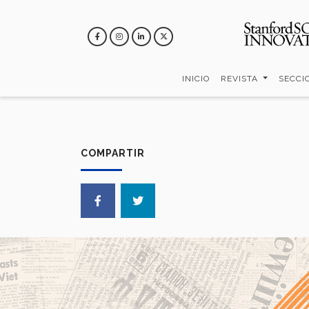
Pasar
al
contenido
principal
INICIO
REVISTA
SECCI
COMPARTIR