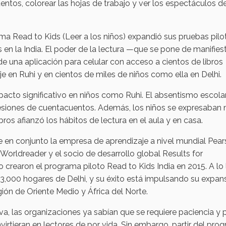
ntos, colorear las hojas de trabajo y ver los espectáculos d
a Read to Kids (Leer a los niños) expandió sus pruebas pilo
 en la India. El poder de la lectura —que se pone de manifies
de una aplicación para celular con acceso a cientos de libros
e en Ruhi y en cientos de miles de niños como ella en Delhi.
acto significativo en niños como Ruhi. El absentismo escola
sesiones de cuentacuentos. Además, los niños se expresaban
bros afianzó los hábitos de lectura en el aula y en casa.
e en conjunto la empresa de aprendizaje a nivel mundial Pears
Worldreader y el socio de desarrollo global Results for
rearon el programa piloto Read to Kids India en 2015. A lo 
3,000 hogares de Delhi, y su éxito está impulsando su expan
egión de Oriente Medio y África del Norte.
va, las organizaciones ya sabían que se requiere paciencia y 
irtieran en lectores de por vida. Sin embargo, partir del pro