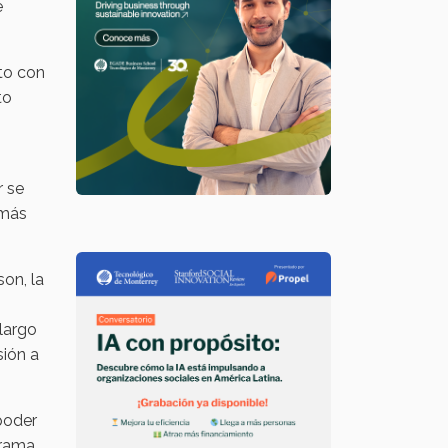
e
to con
to
r se
 más
on, la
largo
sión a
poder
grama