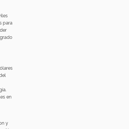
iles
s para
ader
 grado
dólares
del
ía.
les en
on y