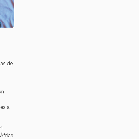
sas de
ún
les a
an
África,