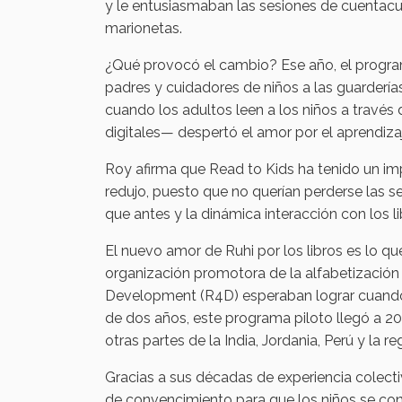
y le entusiasmaban las sesiones de cuentacue
marionetas.
¿Qué provocó el cambio? Ese año, el program
padres y cuidadores de niños a las guarderías
cuando los adultos leen a los niños a través 
digitales— despertó el amor por el aprendizaj
Roy afirma que Read to Kids ha tenido un imp
redujo, puesto que no querían perderse las 
que antes y la dinámica interacción con los li
El nuevo amor de Ruhi por los libros es lo qu
organización promotora de la alfabetización 
Development (R4D) esperaban lograr cuando c
de dos años, este programa piloto llegó a 20
otras partes de la India, Jordania, Perú y la r
Gracias a sus décadas de experiencia colecti
de convencimiento para que los niños se conv