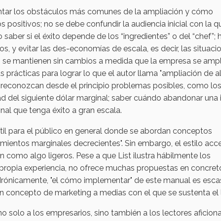
esentar los obstáculos más comunes de la ampliación y cómo
s positivos; no se debe confundir la audiencia inicial con la q
 saber si el éxito depende de los “ingredientes” o del “chef”; 
, y evitar las des-economías de escala, es decir, las situaci
o se mantienen sin cambios a medida que la empresa se ampl
 prácticas para lograr lo que el autor llama "ampliación de a
e reconozcan desde el principio problemas posibles, como lo
dad del siguiente dólar marginal; saber cuándo abandonar una 
onal que tenga éxito a gran escala.
til para el público en general donde se abordan conceptos
mientos marginales decrecientes". Sin embargo, el estilo acce
an como algo ligeros. Pese a que List ilustra hábilmente los
ropia experiencia, no ofrece muchas propuestas en concret
Irónicamente, "el cómo implementar" de este manual es esca
n concepto de marketing a medias con el que se sustenta el l
no solo a los empresarios, sino también a los lectores aficion