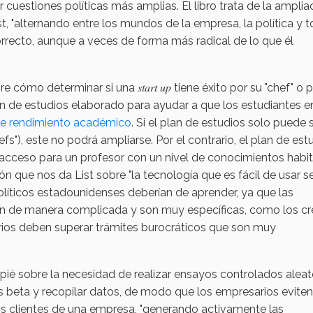
 cuestiones políticas más amplias. El libro trata de la amplia
ist, "alternando entre los mundos de la empresa, la política y 
 correcto, aunque a veces de forma más radical de lo que él
start up
re cómo determinar si una
tiene éxito por su "chef" o 
plan de estudios elaborado para ayudar a que los estudiantes e
 de rendimiento académico
. Si el plan de estudios solo puede 
fs"), este no podrá ampliarse. Por el contrario, el plan de est
l acceso para un profesor con un nivel de conocimientos habit
ón que nos da List sobre "la tecnología que es fácil de usar s
olíticos estadounidenses deberían de aprender, ya que las
n de manera complicada y son muy específicas, como los cr
iarios deben superar trámites burocráticos que son muy
apié sobre la necesidad de realizar ensayos controlados aleat
s beta y recopilar datos, de modo que los empresarios eviten
os clientes de una empresa, "generando activamente las