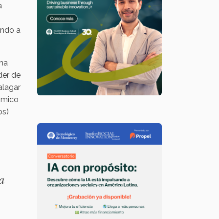
a
undo a
ema
der de
alagar
nómico
os)
a