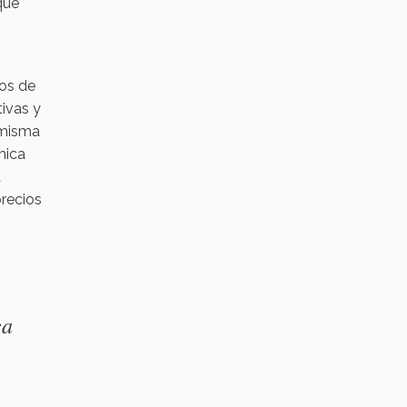
que
tos de
tivas y
 misma
mica
a
precios
ca