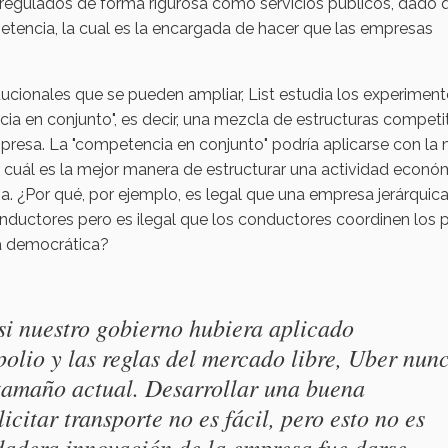
 regulados de forma rigurosa como servicios públicos, dado 
etencia, la cual es la encargada de hacer que las empresas
itucionales que se pueden ampliar, List estudia los experimen
ia en conjunto", es decir, una mezcla de estructuras competi
presa. La "competencia en conjunto" podría aplicarse con la
r cuál es la mejor manera de estructurar una actividad econó
ia. ¿Por qué, por ejemplo, es legal que una empresa jerárquic
nductores pero es ilegal que los conductores coordinen los 
a democrática?
 si nuestro gobierno hubiera aplicado
olio y las reglas del mercado libre, Uber nun
 tamaño actual. Desarrollar una buena
icitar transporte no es fácil, pero esto no es
dadera innovación de la empresa fue darse