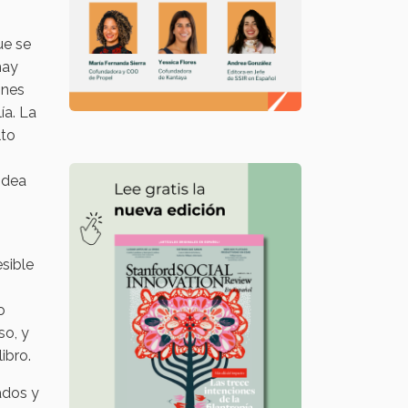
ue se
hay
ones
ía. La
lto
s
idea
sible
o
so, y
ibro.
ados y