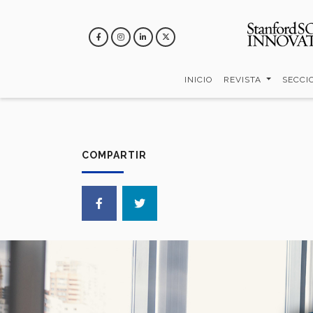
Pasar
al
contenido
principal
INICIO
REVISTA
SECCI
COMPARTIR