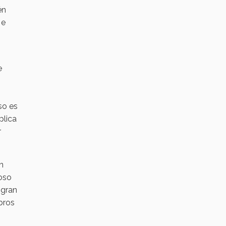
én
 e
e
so es
plica
r
n
oso
 gran
bros