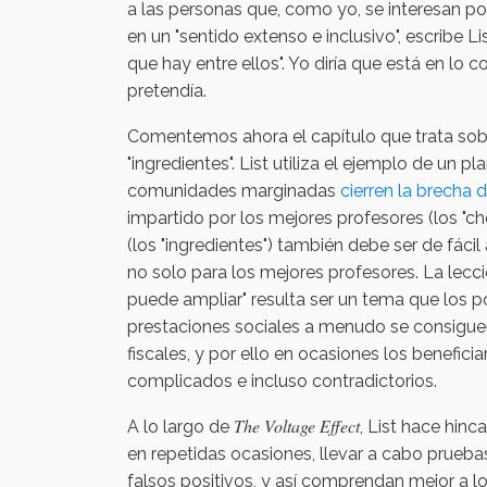
a las personas que, como yo, se interesan por
en un "sentido extenso e inclusivo", escribe L
que hay entre ellos". Yo diría que está en lo
pretendía.
Comentemos ahora el capítulo que trata sob
"ingredientes". List utiliza el ejemplo de un 
comunidades marginadas
cierren la brecha
impartido por los mejores profesores (los "che
(los "ingredientes") también debe ser de fáci
no solo para los mejores profesores. La lecci
puede ampliar" resulta ser un tema que los p
prestaciones sociales a menudo se consigue
fiscales, y por ello en ocasiones los benefic
complicados e incluso contradictorios.
The Voltage Effect
A lo largo de
, List hace hinc
en repetidas ocasiones, llevar a cabo prueba
falsos positivos, y así comprendan mejor a l