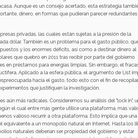
fracasa. Aunque es un consejo acertado, esta estrategia tambi
portante, dinero, en formas que pudieran parecer redundantes
resas privadas, las cuales están sujetas a la presión de la
a dólar. También es un problema para el gasto público, qu
puestos y los enormes déficits, así como a destinar dinero al
lares que quebró en 2011 tras recibir por parte del gobierno
es en préstamos para energías limpias. Sin embargo, el fraca
ctífera. Aplicado a la esfera pública, el argumento de List im
spreocupada hacia el gasto, todo esto con el fin de recopila
experimentos que justifiquen la investigación.
es aún más radicales. Consideremos su análisis del "lock in", u
n el cual entre más gente utilice una plataforma, más vali
menos valioso recurrir a otra plataforma. Esto implica que una
equivalente a un monopolio natural en Internet. Hasta los li
lios naturales deberían ser propiedad del gobierno y estar