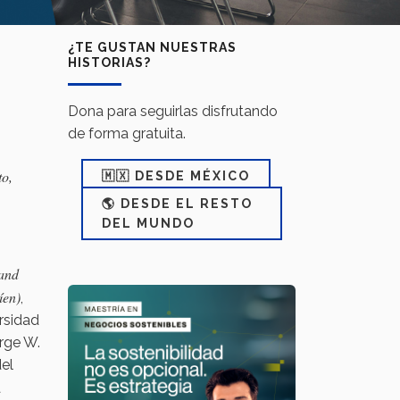
¿TE GUSTAN NUESTRAS
HISTORIAS?
Dona para seguirlas disfrutando
de forma gratuita.
to,
🇲🇽 DESDE MÉXICO
🌎 DESDE EL RESTO
DEL MUNDO
 and
íen)
,
rsidad
rge W.
el
a