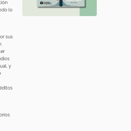
ción
todo lo
por sus
n
ser
udios
ual, y
e
éditos
orios