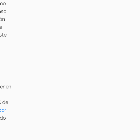
omo
aso
ión
e
ste
ienen
% de
por
ndo