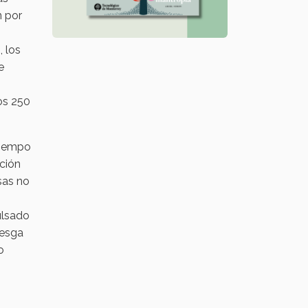
n por
, los
e
os 250
tiempo
ación
sas no
ulsado
sesga
o