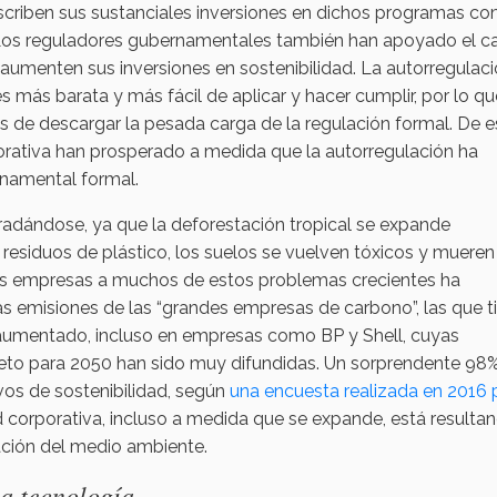
scriben sus sustanciales inversiones en dichos programas c
. Los reguladores gubernamentales también han apoyado el c
aumenten sus inversiones en sostenibilidad. La autorregulac
 más barata y más fácil de aplicar y hacer cumplir, por lo qu
os de descargar la pesada carga de la regulación formal. De e
rativa han prosperado a medida que la autorregulación ha
rnamental formal.
radándose, ya que la deforestación tropical se expande
esiduos de plástico, los suelos se vuelven tóxicos y mueren
las empresas a muchos de estos problemas crecientes ha
as emisiones de las “grandes empresas de carbono”, las que t
aumentado, incluso en empresas como BP y Shell, cuyas
neto para 2050 han sido muy difundidas. Un sorprendente 98
vos de sostenibilidad, según
una encuesta realizada en 2016 
dad corporativa, incluso a medida que se expande, está resulta
ción del medio ambiente.
a tecnología