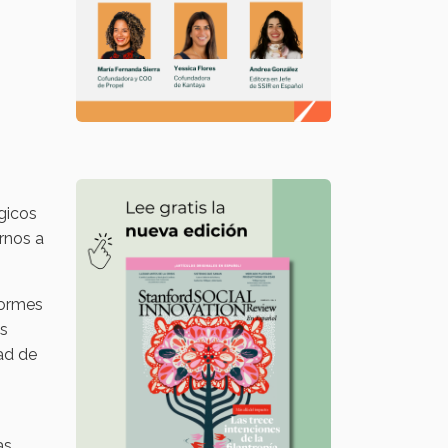
gicos
rnos a
normes
es
dad de
as