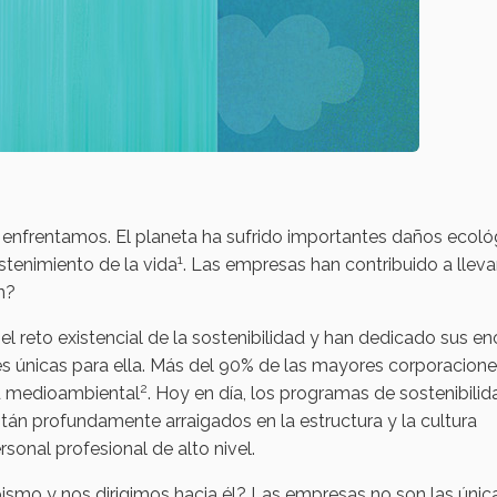
s enfrentamos. El planeta ha sufrido importantes daños ecoló
1
stenimiento de la vida
. Las empresas han contribuido a lleva
n?
 reto existencial de la sostenibilidad y han dedicado sus e
es únicas para ella. Más del 90% de las mayores corporacion
2
d medioambiental
. Hoy en día, los programas de sostenibili
tán profundamente arraigados en la estructura y la cultura
sonal profesional de alto nivel.
ismo y nos dirigimos hacia él? Las empresas no son las únic