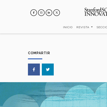
Pasar
al
contenido
principal
INICIO
REVISTA
SECCI
COMPARTIR