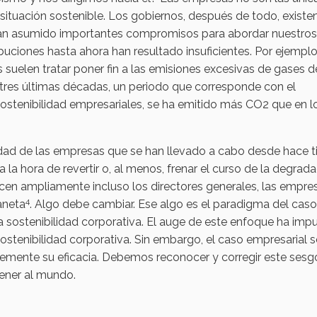
ituación sostenible. Los gobiernos, después de todo, existe
han asumido importantes compromisos para abordar nuestros
buciones hasta ahora han resultado insuficientes. Por ejemplo
suelen tratar poner fin a las emisiones excesivas de gases d
 tres últimas décadas, un periodo que corresponde con el
ostenibilidad empresariales, se ha emitido más CO2 que en l
lidad de las empresas que se han llevado a cabo desde hace 
 la hora de revertir o, al menos, frenar el curso de la degrad
n ampliamente incluso los directores generales, las empre
4
laneta
. Algo debe cambiar. Ese algo es el paradigma del caso
la sostenibilidad corporativa. El auge de este enfoque ha imp
ostenibilidad corporativa. Sin embargo, el caso empresarial 
emente su eficacia. Debemos reconocer y corregir este sesg
ener al mundo.