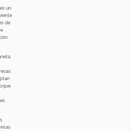
 es un
biente
es de
te
rbón
.
aneta.
resas
optan
foque
tes
es
resas