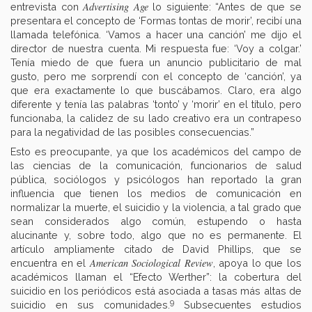
Advertising Age
entrevista con
lo siguiente: “Antes de que se
presentara el concepto de ‘Formas tontas de morir’, recibí una
llamada telefónica. ‘Vamos a hacer una canción’ me dijo el
director de nuestra cuenta. Mi respuesta fue: ‘Voy a colgar.’
Tenía miedo de que fuera un anuncio publicitario de mal
gusto, pero me sorprendí con el concepto de ‘canción’, ya
que era exactamente lo que buscábamos. Claro, era algo
diferente y tenía las palabras ‘tonto’ y ‘morir’ en el título, pero
funcionaba, la calidez de su lado creativo era un contrapeso
para la negatividad de las posibles consecuencias.”
Esto es preocupante, ya que los académicos del campo de
las ciencias de la comunicación, funcionarios de salud
pública, sociólogos y psicólogos han reportado la gran
influencia que tienen los medios de comunicación en
normalizar la muerte, el suicidio y la violencia, a tal grado que
sean considerados algo común, estupendo o hasta
alucinante y, sobre todo, algo que no es permanente. El
artículo ampliamente citado de David Phillips, que se
American Sociological Review
encuentra en el
,
apoya lo que los
académicos llaman el “Efecto Werther”: la cobertura del
suicidio en los periódicos está asociada a tasas más altas de
9
suicidio en sus comunidades.
Subsecuentes estudios