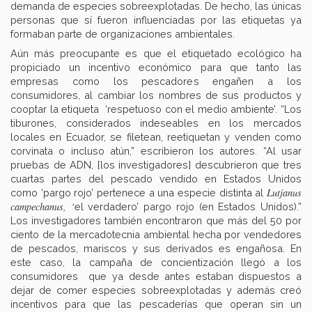
demanda de especies sobreexplotadas. De hecho, las únicas
personas que sí fueron influenciadas por las etiquetas ya
formaban parte de organizaciones ambientales.
Aún más preocupante es que el etiquetado ecológico ha
propiciado un incentivo económico para que tanto las
empresas como los pescadores engañen a los
consumidores, al cambiar los nombres de sus productos y
cooptar la etiqueta ‘respetuoso con el medio ambiente’. “Los
tiburones, considerados indeseables en los mercados
locales en Ecuador, se filetean, reetiquetan y venden como
corvinata o incluso atún,” escribieron los autores. “Al usar
pruebas de ADN, [los investigadores] descubrieron que tres
cuartas partes del pescado vendido en Estados Unidos
Lutjanus
como ‘pargo rojo’ pertenece a una especie distinta al
campechanus, ‘
el verdadero’ pargo rojo (en Estados Unidos).”
Los investigadores también encontraron que más del 50 por
ciento de la mercadotecnia ambiental hecha por vendedores
de pescados, mariscos y sus derivados es engañosa. En
este caso, la campaña de concientización llegó a los
consumidores que ya desde antes estaban dispuestos a
dejar de comer especies sobreexplotadas y además creó
incentivos para que las pescaderías que operan sin un