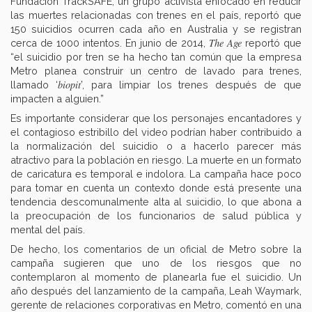
Fundación TrackSAFE, un grupo activista enfocado en reducir
las muertes relacionadas con trenes en el país, reportó que
150 suicidios ocurren cada año en Australia y se registran
The Age
cerca de 1000 intentos. En junio de 2014,
reportó que
“el suicidio por tren se ha hecho tan común que la empresa
Metro planea construir un centro de lavado para trenes,
biopit
llamado ‘
’, para limpiar los trenes después de que
impacten a alguien.”
Es importante considerar que los personajes encantadores y
el contagioso estribillo del video podrían haber contribuido a
la normalización del suicidio o a hacerlo parecer más
atractivo para la población en riesgo. La muerte en un formato
de caricatura es temporal e indolora. La campaña hace poco
para tomar en cuenta un contexto donde está presente una
tendencia descomunalmente alta al suicidio, lo que abona a
la preocupación de los funcionarios de salud pública y
mental del país.
De hecho, los comentarios de un oficial de Metro sobre la
campaña sugieren que uno de los riesgos que no
contemplaron al momento de planearla fue el suicidio. Un
año después del lanzamiento de la campaña, Leah Waymark,
gerente de relaciones corporativas en Metro, comentó en una