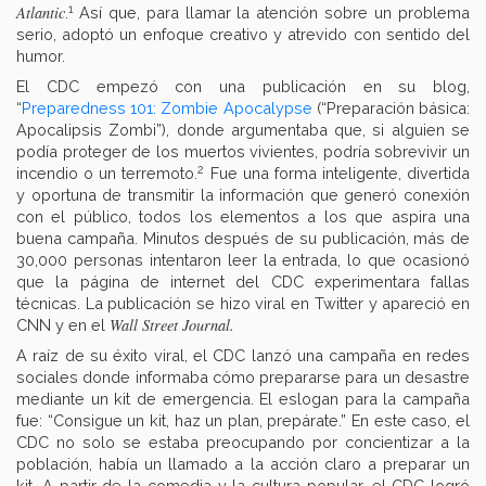
1
Atlantic
.
Así que, para llamar la atención sobre un problema
serio, adoptó un enfoque creativo y atrevido con sentido del
humor.
El CDC empezó con una publicación en su blog,
“
Preparedness 101: Zombie Apocalypse
(“Preparación básica:
Apocalipsis Zombi”), donde argumentaba que, si alguien se
podía proteger de los muertos vivientes, podría sobrevivir un
2
incendio o un terremoto.
Fue una forma inteligente, divertida
y oportuna de transmitir la información que generó conexión
con el público, todos los elementos a los que aspira una
buena campaña. Minutos después de su publicación, más de
30,000 personas intentaron leer la entrada, lo que ocasionó
que la página de internet del CDC experimentara fallas
técnicas. La publicación se hizo viral en Twitter y apareció en
Wall Street Journal.
CNN y en el
A raíz de su éxito viral, el CDC
lanzó una campaña en redes
sociales donde informaba cómo prepararse para un desastre
mediante un kit de emergencia. El eslogan para la campaña
fue: “Consigue un kit, haz un plan, prepárate.” En este caso, el
CDC no solo se estaba preocupando por concientizar a la
población, había un llamado a la acción claro a preparar un
kit. A partir de la comedia y la cultura popular, el CDC logró