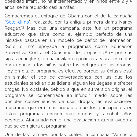
obesidad infantil no ha incrementado y, en niños entre 2 y 5
años, se ha reducido casi la mitad.
Comparemos el enfoque de Obama con el de la campaña
“
Solo di no
”, realizada por la antigua primera dama Nancy
13
Reagan.
Más que una campaña, este fue un programa
educativo que sirve como el ejemplo perfecto de una
iniciativa basada en un modelo de déficit de información.
“Solo di no” apoyaba a programas como Educación
Preventiva Contra el Consumo de Drogas (DARE por sus
siglas en inglés), el cual invitaba a policías a visitar escuelas
para educar a los niños sobre los peligros de las drogas.
Hoy en día, el programa es efectivo porque su énfasis está
en simular el tipo de conversaciones con las que los
estudiantes tendrían que lidiar si alguien les llegase a ofrecer
drogas. No obstante, debido a que en su versión original el
programa se concentraba en infundir miedo sobre las
posibles consecuencias de usar drogas, las evaluaciones
mostraron que era más probable que los participantes en
estos programas consumieran drogas y alcohol años
después. Afortunadamente, una evaluación externa ayudó a
que se corrigiera el programa.
Una de las razones por las cuales la campaña “Vamos a