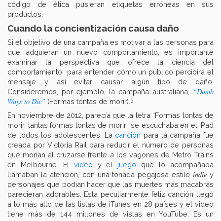
código de ética pusieran etiquetas erróneas en sus
productos.
Cuando la concientización causa daño
Si el objetivo de una campaña es motivar a las personas para
que adquieran un nuevo comportamiento, es importante
examinar la perspectiva que ofrece la ciencia del
comportamiento para entender cómo un público percibirá el
mensaje y así evitar causar algún tipo de daño.
“Dumb
Consideremos, por ejemplo, la campaña australiana,
5
Ways to Die”
(Formas tontas de morir).
En noviembre de 2012, parecía que la letra “Formas tontas de
morir, tantas formas tontas de morir” se escuchaba en el iPad
de todos los adolescentes. La
canción
para la campaña fue
creada por Victoria Rail para reducir el número de personas
que morían al cruzarse frente a los vagones de Metro Trains
en Melbourne. El
video
y el
juego
que lo acompañaba
indie
llamaban la atención, con una tonada pegajosa estilo
y
personajes que podían hacer que las muertes más macabras
parecieran adorables. Esta peculiarmente feliz canción llegó
a lo más alto de las listas de iTunes en 28 países y el video
tiene más de 144 millones de vistas en YouTube. Es un