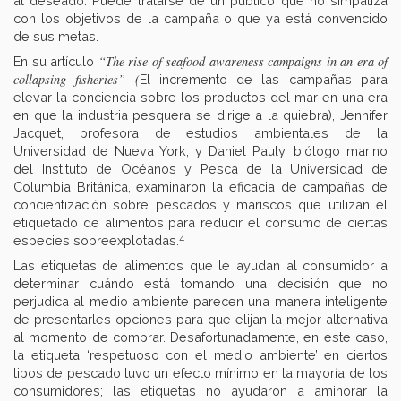
al deseado. Puede tratarse de un público que no simpatiza
con los objetivos de la campaña o que ya está convencido
de sus metas.
“The rise of seafood awareness campaigns in an era of
En su artículo
collapsing fisheries”
(
El incremento de las campañas para
elevar la conciencia sobre los productos del mar en una era
en que la industria pesquera se dirige a la quiebra), Jennifer
Jacquet, profesora de estudios ambientales de la
Universidad de Nueva York, y Daniel Pauly, biólogo marino
del Instituto de Océanos y Pesca de la Universidad de
Columbia Británica, examinaron la eficacia de campañas de
concientización sobre pescados y mariscos que utilizan el
etiquetado de alimentos para reducir el consumo de ciertas
4
especies sobreexplotadas.
Las etiquetas de alimentos que le ayudan al consumidor a
determinar cuándo está tomando una decisión que no
perjudica al medio ambiente parecen una manera inteligente
de presentarles opciones para que elijan la mejor alternativa
al momento de comprar. Desafortunadamente, en este caso,
la etiqueta ‘respetuoso con el medio ambiente’ en ciertos
tipos de pescado tuvo un efecto mínimo en la mayoría de los
consumidores; las etiquetas no ayudaron a aminorar la