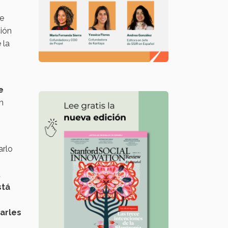
se
ión
 la
e
n
arlo
a
stá
darles