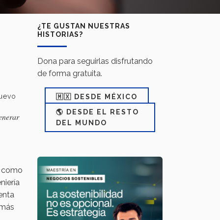
¿TE GUSTAN NUESTRAS
HISTORIAS?
Dona para seguirlas disfrutando
de forma gratuita.
uevo
🇲🇽 DESDE MÉXICO
🌎 DESDE EL RESTO
enerar
DEL MUNDO
a como
niería
enta
 más