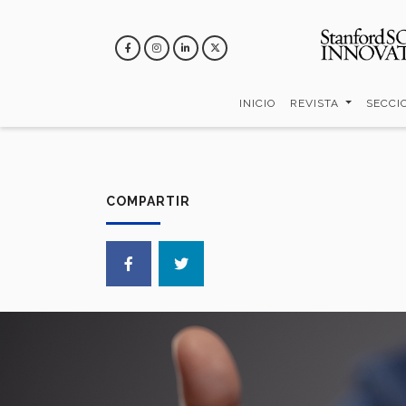
Pasar
al
contenido
principal
INICIO
REVISTA
SECCI
COMPARTIR