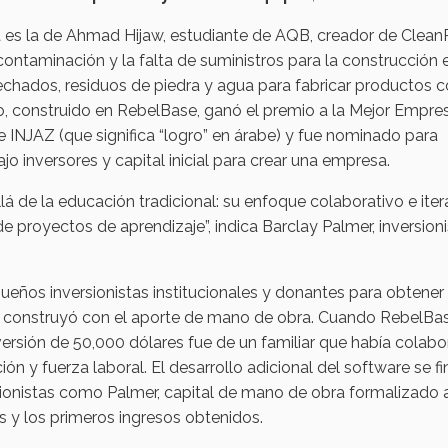
ma es la de Ahmad Hijaw, estudiante de AQB, creador de Clean
ontaminación y la falta de suministros para la construcción 
sechados, residuos de piedra y agua para fabricar productos
ecto, construido en RebelBase, ganó el premio a la Mejor Empre
e INJAZ (que significa “logro” en árabe) y fue nominado para
rajo inversores y capital inicial para crear una empresa.
 de la educación tradicional: su enfoque colaborativo e iter
de proyectos de aprendizaje”, indica Barclay Palmer, inversioni
ueños inversionistas institucionales y donantes para obtener
se construyó con el aporte de mano de obra. Cuando RebelBa
versión de 50,000 dólares fue de un familiar que había colab
 y fuerza laboral. El desarrollo adicional del software se fi
sionistas como Palmer, capital de mano de obra formalizado 
s y los primeros ingresos obtenidos.