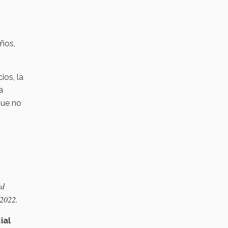
ños,
ios, la
a
que no
rd
 2022.
ial