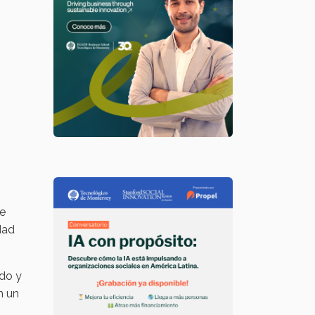
de
dad
do y
n un