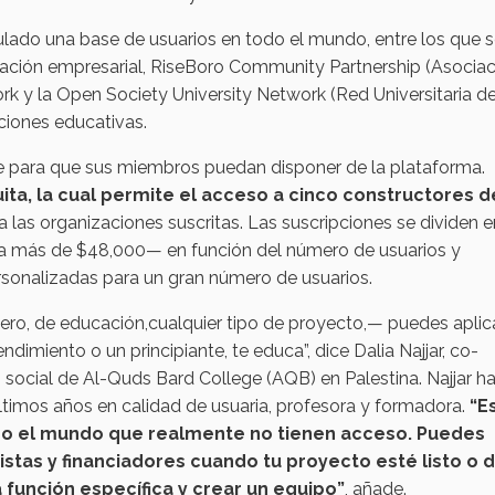
ado una base de usuarios en todo el mundo, entre los que 
ción empresarial, RiseBoro Community Partnership (Asociac
k y la Open Society University Network (Red Universitaria de
uciones educativas.
e para que sus miembros puedan disponer de la plataforma.
ta, la cual permite el acceso a cinco constructores d
e a las organizaciones suscritas. Las suscripciones se dividen e
a más de $48,000— en función del número de usuarios y
personalizadas para un gran número de usuarios.
ro, de educación,cualquier tipo de proyecto,— puedes aplic
imiento o un principiante, te educa”, dice Dalia Najjar, co-
social de Al-Quds Bard College (AQB) en Palestina. Najjar h
ltimos años en calidad de usuaria, profesora y formadora.
“E
 el mundo que realmente no tienen acceso. Puedes
istas y financiadores cuando tu proyecto esté listo o 
función específica y crear un equipo”
, añade.