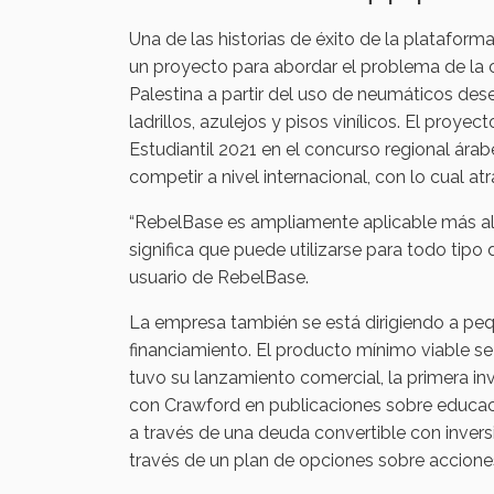
Una de las historias de éxito de la platafor
un proyecto para abordar el problema de la c
Palestina a partir del uso de neumáticos de
ladrillos, azulejos y pisos vinílicos. El proy
Estudiantil 2021 en el concurso regional árab
competir a nivel internacional, con lo cual at
“RebelBase es ampliamente aplicable más allá
significa que puede utilizarse para todo tipo 
usuario de RebelBase.
La empresa también se está dirigiendo a peq
financiamiento. El producto mínimo viable 
tuvo su lanzamiento comercial, la primera in
con Crawford en publicaciones sobre educación
a través de una deuda convertible con inver
través de un plan de opciones sobre accione