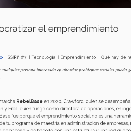
cratizar el emprendimiento
SSIRñ #7
Tecnología
Emprendimiento
Qué hay de n
e cualquier persona interesada en abordar problemas sociales pueda g
.
n marcha
RebelBase
en 2020. Crawford, quien se desempeñ
n y Erbil, quien funge como directora de operaciones, en inge
Base fue porque el emprendimiento social no es una herrami
 de tu programa de maestría en administración de empresas,
d de hacerlo y de hacerlo con una estructura y una red que te