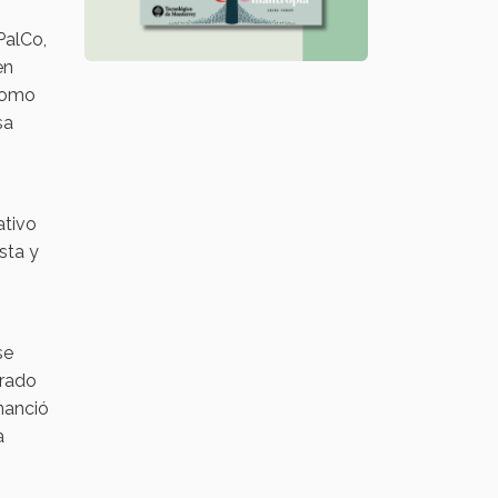
PalCo,
en
 como
sa
ativo
sta y
se
orado
nanció
a