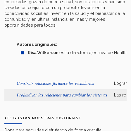
conectadas gozan de buena salud, son resilientes y han sido
creadas en conjunto con un propósito. Invertir en la
conectividad social es invertir en la salud y el bienestar de la
comunidad y, en última instancia, en más y mejores
oportunidades para todos.
Autores originales:
Risa Wilkerson
es la directora ejecutiva de Healthy
Construir relaciones fortalece los vecindarios
Lograr u
Profundizar las relaciones para cambiar los sistemas
Las rela
¿TE GUSTAN NUESTRAS HISTORIAS?
Dona para seguirlas disfrutando de forma gratuita.