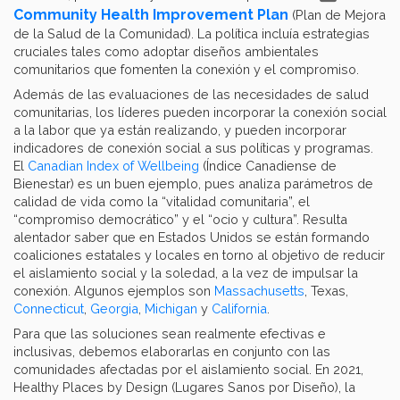
Community Health Improvement Plan
(Plan de Mejora
de la Salud de la Comunidad). La política incluía estrategias
cruciales tales como adoptar diseños ambientales
comunitarios que fomenten la conexión y el compromiso.
Además de las evaluaciones de las necesidades de salud
comunitarias, los líderes pueden incorporar la conexión social
a la labor que ya están realizando, y pueden incorporar
indicadores de conexión social a sus políticas y programas.
El
Canadian Index of Wellbeing
(Índice Canadiense de
Bienestar) es un buen ejemplo, pues analiza parámetros de
calidad de vida como la “vitalidad comunitaria”, el
“compromiso democrático” y el “ocio y cultura”. Resulta
alentador saber que en Estados Unidos se están formando
coaliciones estatales y locales en torno al objetivo de reducir
el aislamiento social y la soledad, a la vez de impulsar la
conexión. Algunos ejemplos son
Massachusetts
, Texas,
Connecticut
,
Georgia
,
Michigan
y
California
.
Para que las soluciones sean realmente efectivas e
inclusivas, debemos elaborarlas en conjunto con las
comunidades afectadas por el aislamiento social. En 2021,
Healthy Places by Design (Lugares Sanos por Diseño), la