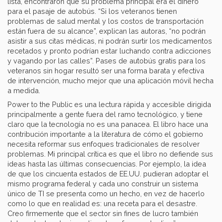
lista, encontraron que su problema principal era el dinero
para el pasaje de autobús. “Si los veteranos tienen
problemas de salud mental y los costos de transportación
están fuera de su alcance”, explican las autoras, “no podrán
asistir a sus citas médicas, ni podrán surtir los medicamentos
recetados y pronto podrían estar luchando contra adicciones
y vagando por las calles”. Pases de autobús gratis para los
veteranos sin hogar resultó ser una forma barata y efectiva
de intervención, mucho mejor que una aplicación móvil hecha
a medida.
Power to the Public es una lectura rápida y accesible dirigida
principalmente a gente fuera del ramo tecnológico, y tiene
claro que la tecnología no es una panacea. El libro hace una
contribución importante a la literatura de cómo el gobierno
necesita reformar sus enfoques tradicionales de resolver
problemas. Mi principal crítica es que el libro no defiende sus
ideas hasta las últimas consecuencias. Por ejemplo, la idea
de que los cincuenta estados de EE.UU. pudieran adoptar el
mismo programa federal y cada uno construir un sistema
único de TI se presenta como un hecho, en vez de hacerlo
como lo que en realidad es: una receta para el desastre.
Creo firmemente que el sector sin fines de lucro también