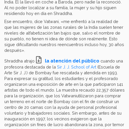
India. Él la llevó en coche a Baroda, pero nadie la reconoció.
Al no poder localizar a su familia, la mujer y su hijo siguen
residiendo hoy en día en Shraddha.
Ese encuentro, dice Vatwani, «me enfrentó a la realidad de
que las mujeres de las zonas rurales de la India suelen tener
niveles de alfabetización tan bajos que, salvo el nombre de
su pueblo, no tienen ni idea de dónde son realmente. Esto
sigue dificultando nuestros reencuentros incluso hoy, 30 años
después».
la atención del público
Shraddha atrajo
cuando una
profesora destacada de la
Sir J. J. School of Art
(Escuela de
Arte Sir J. J.) de Bombay fue rescatada y atendida en 1993.
Para expresar su gratitud, los estudiantes y el profesorado
organizaron una exposición de arte en la que participaron 141
artistas de todo el mundo. La muestra recaudó 22,357 dólares
para la organización, que los Vatwaniutilizaron para comprar
un terreno en el norte de Bombay con el fin de construir un
centro de 20 camas con la ayuda de personal profesional
voluntario y trabajadores sociales. Sin embargo, antes de su
inauguración en 1997, los vecinos exigieron que la
organización sin fines de lucro abandonara la zona, por temor