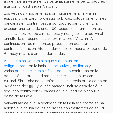
a que trajeran «elementos psiquiátricamente perturbadores»
a la comunidad, según Vatwani.
Los vecinos «nos amenazaron físicamente a mí y a mi
esposa, organizaron protestas públicas, colocaron enormes
pancartas en contra nuestra por todo el barrio y, en una
ocasión, una turba de unos 100 residentes irrumpió en las
instalaciones, rodeó a mi esposa y nos gritó insultos. En el
tumulto, la empujaron al suelo», recuerda Vatwani. A
continuación, los residentes presentaron dos demandas
contra la fundación. Afortunadamente, el Tribunal Superior de
Bombay rechazó ambas demandas.
Aunque la salud mental sigue siendo un tema
estigmatizado
en la India,
las películas
,
los libros
y
varias
organizaciones sin fines de lucro
centradas en la
educación sobre salud mental han catalizado un cambio
cultural. Shraddha no se enfrenta a tanta resistencia como en
la década de 1990 y, el año pasado, incluso estableció un
segundo centro con 14 camas en la ciudad de Nagpur, al
oeste de la India.
Vatwani afirma que la sociedad en la India finalmente se ha
abierto a la causa de las personas con trastornos de salud