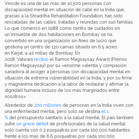
Vinode es una de las más de 10,500 personas con
discapacidad mental en situación de calle en la India que,
gracias a la Shraddha Rehabilitation Foundation, han sido
rescatadas de las calles, tratadas y reunidas con sus familias.
Lo que comenzó en 1988 como centro de cuidados en
un inmueble de dos habitaciones en Bombay se ha
convertido en una organización sin fines de lucro que
gestiona un centro de 120 camas situado en 6.5 acres
en Karjat, a 42 millas de Bombay. En
2018, Vatwani
recibió
el Ramon Magsaysay Award (Premio
Ramon Magsaysay) por su «enorme valentía y compasión
sanadora al acoger a personas con discapacidad mental en
situación de extrema vulnerabilidad en la India, y por su firme
y magnánima dedicación a la labor de restaurar y afirmar la
dignidad humana incluso de los más marginados entre
nosotros».
Alrededor de
200 millones
de personas en la India viven con
una enfermedad mental, pero solo se destina
el 1
%
del presupuesto sanitario a la salud mental. El país también
sufre
un grave déficit
de profesionales de la salud mental:
solo cuenta con 0.3 psiquiatras por cada 100,000 habitantes,
frente a los más de 6.6 psiquiatras por cada 100,000