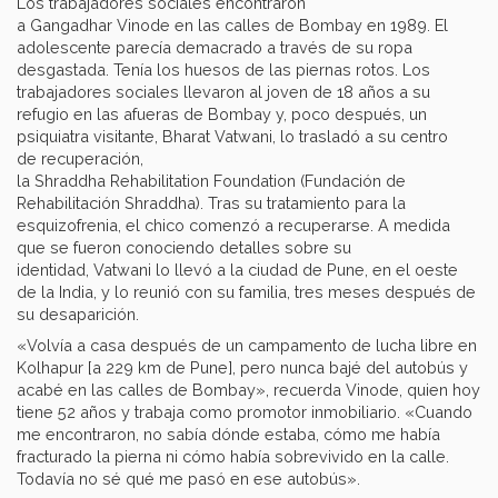
Los trabajadores sociales encontraron
a Gangadhar Vinode en las calles de Bombay en 1989. El
adolescente parecía demacrado a través de su ropa
desgastada. Tenía los huesos de las piernas rotos. Los
trabajadores sociales llevaron al joven de 18 años a su
refugio en las afueras de Bombay y, poco después, un
psiquiatra visitante, Bharat Vatwani, lo trasladó a su centro
de recuperación,
la Shraddha Rehabilitation Foundation (Fundación de
Rehabilitación Shraddha). Tras su tratamiento para la
esquizofrenia, el chico comenzó a recuperarse. A medida
que se fueron conociendo detalles sobre su
identidad, Vatwani lo llevó a la ciudad de Pune, en el oeste
de la India, y lo reunió con su familia, tres meses después de
su desaparición.
«Volvía a casa después de un campamento de lucha libre en
Kolhapur [a 229 km de Pune], pero nunca bajé del autobús y
acabé en las calles de Bombay», recuerda Vinode, quien hoy
tiene 52 años y trabaja como promotor inmobiliario. «Cuando
me encontraron, no sabía dónde estaba, cómo me había
fracturado la pierna ni cómo había sobrevivido en la calle.
Todavía no sé qué me pasó en ese autobús».