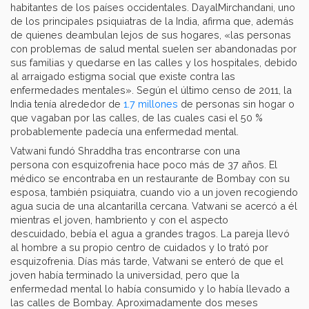
habitantes de los países occidentales. DayalMirchandani, uno
de los principales psiquiatras de la India, afirma que, además
de quienes deambulan lejos de sus hogares, «las personas
con problemas de salud mental suelen ser abandonadas por
sus familias y quedarse en las calles y los hospitales, debido
al arraigado estigma social que existe contra las
enfermedades mentales». Según el último censo de 2011, la
India tenía alrededor de
1.7 millones
de personas sin hogar o
que vagaban por las calles, de las cuales casi el 50 %
probablemente padecía una enfermedad mental.
Vatwani fundó Shraddha tras encontrarse con una
persona con esquizofrenia hace poco más de 37 años. El
médico se encontraba en un restaurante de Bombay con su
esposa, también psiquiatra, cuando vio a un joven recogiendo
agua sucia de una alcantarilla cercana. Vatwani se acercó a él
mientras el joven, hambriento y con el aspecto
descuidado, bebía el agua a grandes tragos. La pareja llevó
al hombre a su propio centro de cuidados y lo trató por
esquizofrenia. Días más tarde, Vatwani se enteró de que el
joven había terminado la universidad, pero que la
enfermedad mental lo había consumido y lo había llevado a
las calles de Bombay. Aproximadamente dos meses