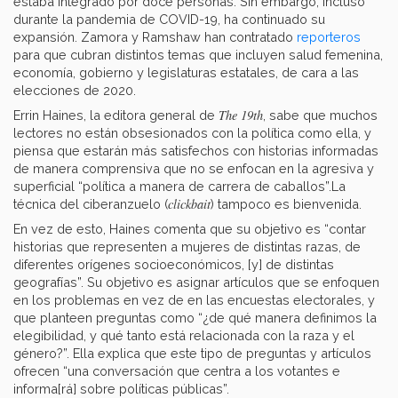
estaba integrado por doce personas. Sin embargo, incluso
durante la pandemia de COVID-19, ha continuado su
expansión. Zamora y Ramshaw han contratado
reporteros
para que cubran distintos temas que incluyen salud femenina,
economía, gobierno y legislaturas estatales, de cara a las
elecciones de 2020.
The 19th
Errin Haines, la editora general de
, sabe que muchos
lectores no están obsesionados con la política como ella, y
piensa que estarán más satisfechos con historias informadas
de manera comprensiva que no se enfocan en la agresiva y
superficial “política a manera de carrera de caballos”.La
clickbait
técnica del ciberanzuelo (
) tampoco es bienvenida.
En vez de esto, Haines comenta que su objetivo es “contar
historias que representen a mujeres de distintas razas, de
diferentes orígenes socioeconómicos, [y] de distintas
geografías”. Su objetivo es asignar artículos que se enfoquen
en los problemas en vez de en las encuestas electorales, y
que planteen preguntas como “¿de qué manera definimos la
elegibilidad, y qué tanto está relacionada con la raza y el
género?”. Ella explica que este tipo de preguntas y artículos
ofrecen “una conversación que centra a los votantes e
informa[rá] sobre políticas públicas”.