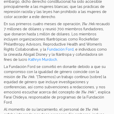
embargo, dicho derecho constitucional ha sido accesible
principalmente a las mujeres blancas; que las prácticas de
represión racista y las leyes han prohibido a las mujeres de
color acceder a este derecho.
The 19th
En sus primeros cuatro meses de operación,
recaudó
7 millones de dólares y reunió 700 miembros fundadores,
que donaron hasta 1 millón de dólares. Los miembros
incluyen organizaciones filantrópicas como Rockefeller
Philanthropy Advisors, Reproductive Health and Women’s
Rights Collaborative, y la
Fundación Ford
, e individuos como
la cineasta Abigail Disney y la filántropa y cofundadora sin
fines de lucro
Kathryn Murdoch
.
La Fundación Ford se convirtió en donante debido a que su
compromiso con la igualdad de género coincide con la
The 19th
misión de
. “[Tenemos] un trabajo continuo [sobre] la
equidad de género que incluye investigaciones y
conferencias, así como subvenciones a redacciones, y nos
The 19th”,
emocionó escuchar acerca del concepto de
explica
Farai Chideya, responsable de programas de la Fundación
Ford.
The 19th
Al momento de su lanzamiento, el personal de