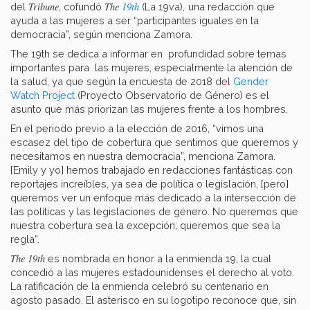
Tribune
The
19th
,
del
, cofundó
(La 19va)
una redacción que
ayuda a las mujeres a ser “participantes iguales en la
democracia”, según menciona Zamora.
The 19th se dedica a informar en profundidad sobre temas
importantes para las mujeres, especialmente la atención de
la salud, ya que según la encuesta de 2018 del
Gender
Watch Project
(Proyecto Observatorio de Género) es el
asunto que más priorizan las mujeres frente a los hombres.
En el periodo previo a la elección de 2016, “vimos una
escasez del tipo de cobertura que sentimos que queremos y
necesitamos en nuestra democracia”, menciona Zamora.
[Emily y yo] hemos trabajado en redacciones fantásticas con
reportajes increíbles, ya sea de política o legislación, [pero]
queremos ver un enfoque más dedicado a la intersección de
las políticas y las legislaciones de género. No queremos que
nuestra cobertura sea la excepción; queremos que sea la
regla”.
The 19th
es nombrada en honor a la enmienda 19, la cual
concedió a las mujeres estadounidenses el derecho al voto.
La ratificación de la enmienda celebró su centenario en
agosto pasado. El asterisco en su logotipo reconoce que, sin