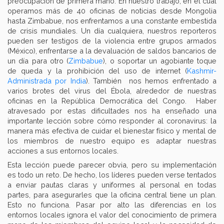
preocupación de primera mano. En nuestro trabajo, en el cual
operamos más de 40 oficinas de noticias desde Mongolia
hasta Zimbabue, nos enfrentamos a una constante embestida
de crisis mundiales. Un día cualquiera, nuestros reporteros
pueden ser testigos de la violencia entre grupos armados
(México), enfrentarse a la devaluación de saldos bancarios de
un día para otro (
Zimbabue
), o soportar un agobiante toque
de queda y la prohibición del uso de internet (
Kashmir-
Administrada por India
). También nos hemos enfrentado a
varios brotes del virus del Ébola, alrededor de nuestras
oficinas en la República Democrática del Congo. Haber
atravesado por estas dificultades nos ha enseñado una
importante lección sobre cómo responder al coronavirus: la
manera más efectiva de cuidar el bienestar físico y mental de
los miembros de nuestro equipo es adaptar nuestras
acciones a sus entornos locales.
Esta lección puede parecer obvia, pero su implementación
es todo un reto. De hecho, los líderes pueden verse tentados
a enviar pautas claras y uniformes al personal en todas
partes, para asegurarles que la oficina central tiene un plan.
Esto no funciona. Pasar por alto las diferencias en los
entornos locales ignora el valor del conocimiento de primera