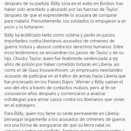
después de su partida. Bility vivía en el exilio en Boston, tras
haber sido arrestado y abusado por las fuerzas de Taylor
después de que el expresidente lo acusara de conspirar
para matarlo. Presuntamente, los soldados lo empujaron a un
pozo y lo torturaron.
Bility ha testificado tanto como víctima y perito en juicios
importantes contra liberianos acusados de crímenes de
guerra, tortura y abusos contra los derechos humanos. Entre
esos testimonios se encuentran los juicios de Taylor y de su
hijo, Chucky Taylor, quien fue finalmente sentenciado a 99
años de prisión por haber cometido torturas en Liberia, así
como el de Guus Kouwenhoven, un empresario neerlandés
acusado de participar en el tráfico de armas hacia Liberia que
fue procesado en los Países Bajos. Werner y Bility sabían el
uno del otro a través de contactos mutuos, pero al fin se
conocieron años después y comenzaron a analizar
estrategias para armar casos contra los liberianos que vivían
en el extranjero.
Para Bility, quien hoy tiene su sede permanente en Liberia,
perseguir legalmente a los acusados de crímenes de guerra
era una forma de asegurarse de que su tierra natal no
volviera a entrar en conflicto. También quería corresponder a