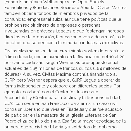
(Fondo Filantrópico Wellspring) y las Open Society
Foundations y (Fundaciones Sociedad Abierta). Civitas Maxima
también obtiene fondos de miembros privados de la
comunidad empresarial suiza, aunque tiene políticas que le
prohíben recibir dinero de empresas o personas
involucradas en prácticas ilegales o que “obtengan ingresos
directos de la promoción, fabricación o venta de armas”, o de
aquellos que se dedican a la minería o industrias extractivas.
Civitas Maxima ha tenido un crecimiento sostenido durante la
última década, con un aumento en la financiación del 10 al 20
por ciento cada año, según Werner. Su presupuesto anual
actual es de 1.65 millones de francos suizos (1.64 millones de
dólares). A su vez, Civitas Maxima continúa financiando al
GJRP, pero Werner espera que el GJRP llegue a operar de
forma independiente y colabore con diferentes socios. Por
ejemplo, colaboró con el Center for Justice and
Accountability (Centro para la Justicia y la Responsabilidad,
CJA), con sede en San Francisco, para armar un caso civil
contra un liberiano que vivía en Filadelfia y que fue acusado
de participar en la masacre de la Iglesia Luterana de San
Pedro el 29 de julio de 1990. Esa fue la mayor atrocidad de la
primera guerra civil de Liberia: 30 soldados del gobierno,