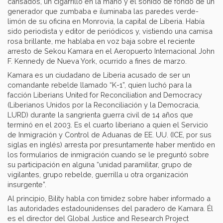
cansados, un cigarrillo en la mano y el sonido de fondo de un
generador que zumbaba e iluminaba las paredes verde-
limón de su oficina en Monrovia, la capital de Liberia. Había
sido periodista y editor de periódicos y, vistiendo una camisa
rosa brillante, me hablaba en voz baja sobre el reciente
arresto de Sekou Kamara en el Aeropuerto Internacional John
F. Kennedy de Nueva York, ocurrido a fines de marzo.
Kamara es un ciudadano de Liberia acusado de ser un
comandante rebelde llamado “K-1”, quien luchó para la
facción Liberians United for Reconciliation and Democracy
(Liberianos Unidos por la Reconciliación y la Democracia,
LURD) durante la sangrienta guerra civil de 14 años que
terminó en el 2003. Es el cuarto liberiano a quien el Servicio
de Inmigración y Control de Aduanas de EE. UU. (ICE, por sus
siglas en inglés) arresta por presuntamente haber mentido en
los formularios de inmigración cuando se le preguntó sobre
su participación en alguna “unidad paramilitar, grupo de
vigilantes, grupo rebelde, guerrilla u otra organización
insurgente”.
Al principio, Bility habla con timidez sobre haber informado a
las autoridades estadounidenses del paradero de Kamara. Él
es el director del Global Justice and Research Project