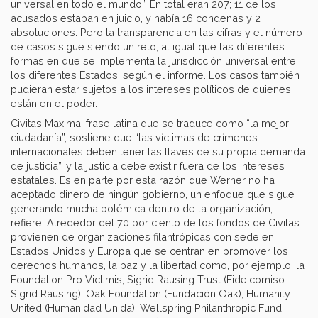
universal en todo el mundo”. En total eran 207; 11 de los
acusados estaban en juicio, y había 16 condenas y 2
absoluciones. Pero la transparencia en las cifras y el número
de casos sigue siendo un reto, al igual que las diferentes
formas en que se implementa la jurisdicción universal entre
los diferentes Estados, según el informe. Los casos también
pudieran estar sujetos a los intereses políticos de quienes
están en el poder.
Civitas Maxima, frase latina que se traduce como “la mejor
ciudadanía”, sostiene que “las víctimas de crímenes
internacionales deben tener las llaves de su propia demanda
de justicia”, y la justicia debe existir fuera de los intereses
estatales. Es en parte por esta razón que Werner no ha
aceptado dinero de ningún gobierno, un enfoque que sigue
generando mucha polémica dentro de la organización,
refiere. Alrededor del 70 por ciento de los fondos de Civitas
provienen de organizaciones filantrópicas con sede en
Estados Unidos y Europa que se centran en promover los
derechos humanos, la paz y la libertad como, por ejemplo, la
Foundation Pro Victimis, Sigrid Rausing Trust (Fideicomiso
Sigrid Rausing), Oak Foundation (Fundación Oak), Humanity
United (Humanidad Unida), Wellspring Philanthropic Fund