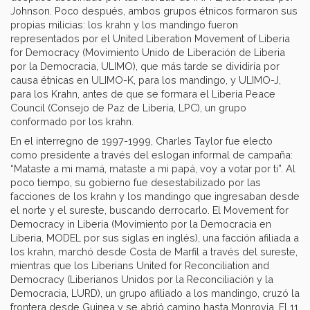
Johnson. Poco después, ambos grupos étnicos formaron sus
propias milicias: los krahn y los mandingo fueron
representados por el United Liberation Movement of Liberia
for Democracy (Movimiento Unido de Liberación de Liberia
por la Democracia, ULIMO), que más tarde se dividiría por
causa étnicas en ULIMO-K, para los mandingo, y ULIMO-J,
para los Krahn, antes de que se formara el Liberia Peace
Council (Consejo de Paz de Liberia, LPC), un grupo
conformado por los krahn.
En el interregno de 1997-1999, Charles Taylor fue electo
como presidente a través del eslogan informal de campaña:
“Mataste a mi mamá, mataste a mi papá, voy a votar por ti”. Al
poco tiempo, su gobierno fue desestabilizado por las
facciones de los krahn y los mandingo que ingresaban desde
el norte y el sureste, buscando derrocarlo. El Movement for
Democracy in Liberia (Movimiento por la Democracia en
Liberia, MODEL por sus siglas en inglés), una facción afiliada a
los krahn, marchó desde Costa de Marfil a través del sureste,
mientras que los Liberians United for Reconciliation and
Democracy (Liberianos Unidos por la Reconciliación y la
Democracia, LURD), un grupo afiliado a los mandingo, cruzó la
frontera desde Guinea y se abrió camino hasta Monrovia. El 11