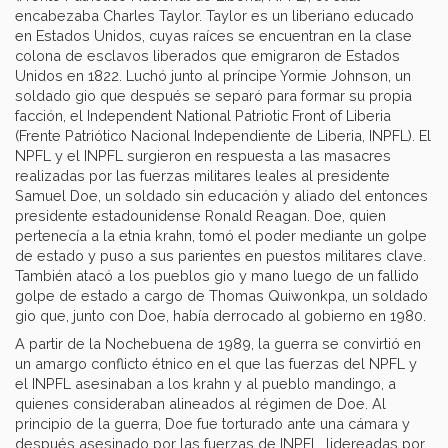
encabezaba Charles Taylor. Taylor es un liberiano educado
en Estados Unidos, cuyas raíces se encuentran en la clase
colona de esclavos liberados que emigraron de Estados
Unidos en 1822. Luchó junto al príncipe Yormie Johnson, un
soldado gio que después se separó para formar su propia
facción, el Independent National Patriotic Front of Liberia
(Frente Patriótico Nacional Independiente de Liberia, INPFL). El
NPFL y el INPFL surgieron en respuesta a las masacres
realizadas por las fuerzas militares leales al presidente
Samuel Doe, un soldado sin educación y aliado del entonces
presidente estadounidense Ronald Reagan. Doe, quien
pertenecía a la etnia krahn, tomó el poder mediante un golpe
de estado y puso a sus parientes en puestos militares clave.
También atacó a los pueblos gio y mano luego de un fallido
golpe de estado a cargo de Thomas Quiwonkpa, un soldado
gio que, junto con Doe, había derrocado al gobierno en 1980.
A partir de la Nochebuena de 1989, la guerra se convirtió en
un amargo conflicto étnico en el que las fuerzas del NPFL y
el INPFL asesinaban a los krahn y al pueblo mandingo, a
quienes consideraban alineados al régimen de Doe. Al
principio de la guerra, Doe fue torturado ante una cámara y
después asesinado por las fuerzas de INPFL, lidereadas por