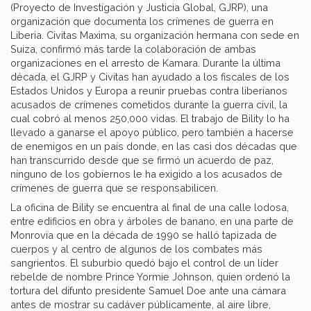
(Proyecto de Investigación y Justicia Global, GJRP), una
organización que documenta los crímenes de guerra en
Liberia. Civitas Maxima, su organización hermana con sede en
Suiza, confirmó más tarde la colaboración de ambas
organizaciones en el arresto de Kamara. Durante la última
década, el GJRP y Civitas han ayudado a los fiscales de los
Estados Unidos y Europa a reunir pruebas contra liberianos
acusados de crímenes cometidos durante la guerra civil, la
cual cobró al menos 250,000 vidas. El trabajo de Bility lo ha
llevado a ganarse el apoyo público, pero también a hacerse
de enemigos en un país donde, en las casi dos décadas que
han transcurrido desde que se firmó un acuerdo de paz,
ninguno de los gobiernos le ha exigido a los acusados de
crímenes de guerra que se responsabilicen.
La oficina de Bility se encuentra al final de una calle lodosa,
entre edificios en obra y árboles de banano, en una parte de
Monrovia que en la década de 1990 se halló tapizada de
cuerpos y al centro de algunos de los combates más
sangrientos. El suburbio quedó bajo el control de un líder
rebelde de nombre Prince Yormie Johnson, quien ordenó la
tortura del difunto presidente Samuel Doe ante una cámara
antes de mostrar su cadáver públicamente, al aire libre,