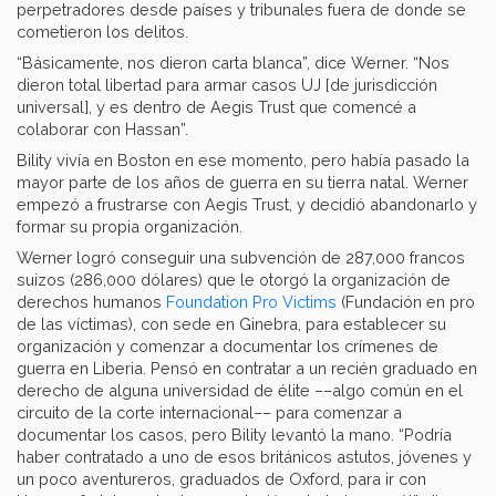
perpetradores desde países y tribunales fuera de donde se
cometieron los delitos.
“Básicamente, nos dieron carta blanca”, dice Werner. “Nos
dieron total libertad para armar casos UJ [de jurisdicción
universal], y es dentro de Aegis Trust que comencé a
colaborar con Hassan”.
Bility vivía en Boston en ese momento, pero había pasado la
mayor parte de los años de guerra en su tierra natal. Werner
empezó a frustrarse con Aegis Trust, y decidió abandonarlo y
formar su propia organización.
Werner logró conseguir una subvención de 287,000 francos
suizos (286,000 dólares) que le otorgó la organización de
derechos humanos
Foundation Pro Victims
(Fundación en pro
de las víctimas), con sede en Ginebra, para establecer su
organización y comenzar a documentar los crímenes de
guerra en Liberia. Pensó en contratar a un recién graduado en
derecho de alguna universidad de élite ––algo común en el
circuito de la corte internacional–– para comenzar a
documentar los casos, pero Bility levantó la mano. “Podría
haber contratado a uno de esos británicos astutos, jóvenes y
un poco aventureros, graduados de Oxford, para ir con