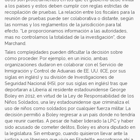
a los países y estos deben cumplir con reglas estrictas de
recopilación de pruebas. La relación entre los fiscales para la
reunión de pruebas puede ser colaborativa o distante, según
las normas y los reglamentos de la jurisdicción para tal
efecto. “Le proporcionamos información a las autoridades,
mas no controlamos la totalidad de la investigación”, dice
Marchand.
Tales complejidades pueden dificultar la decisión sobre
cómo proceder. Por ejemplo, en un inicio, ambas
organizaciones dudaron en colaborar con el Servicio de
Inmigración y Control de Aduanas de EE. UU. (ICE, por sus
siglas en inglés) y su división de Investigaciones de
Seguridad Nacional (HSI, por sus siglas en inglés) tras que
deportaran a Liberia al residente estadounidense George
Boley en 2012, en virtud de la Ley de Responsabilidad de los
Niños Soldados, una ley estadounidense que criminaliza el
uso de niños como soldados por cualquier fuerza militar. La
decisión permitió a Boley regresar a un país donde no tendría
que reunir cuentas. A pesar de haber liderado la LPC y haber
sido acusado de cometer delitos, Boley es ahora diputado en
la legislatura. Sin embargo, cuando quisieron llevar ante la
justicia a un liberiano que vivía en Filadelfia, encontraron ahí a