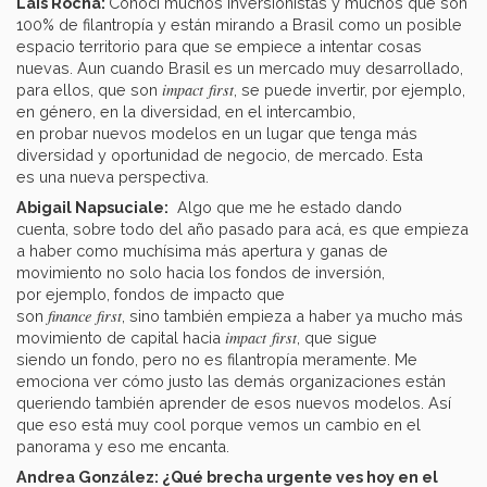
Lais Rocha:
Conocí muchos inversionistas y muchos que son
100% de filantropía y están mirando a Brasil como un posible
espacio territorio para que se empiece a intentar cosas
nuevas. Aun cuando Brasil es un mercado muy desarrollado,
impact first
para ellos, que son
, se puede invertir, por ejemplo,
en género, en la diversidad, en el intercambio,
en probar nuevos modelos en un lugar que tenga más
diversidad y oportunidad de negocio, de mercado. Esta
es una nueva perspectiva.
Abigail Napsuciale:
Algo que me he estado dando
cuenta, sobre todo del año pasado para acá, es que empieza
a haber como muchísima más apertura y ganas de
movimiento no solo hacia los fondos de inversión,
por ejemplo, fondos de impacto que
finance first
son
, sino también empieza a haber ya mucho más
impact first
movimiento de capital hacia
, que sigue
siendo un fondo, pero no es filantropía meramente. Me
emociona ver cómo justo las demás organizaciones están
queriendo también aprender de esos nuevos modelos. Así
que eso está muy cool porque vemos un cambio en el
panorama y eso me encanta.
Andrea González: ¿Qué brecha urgente ves hoy en el