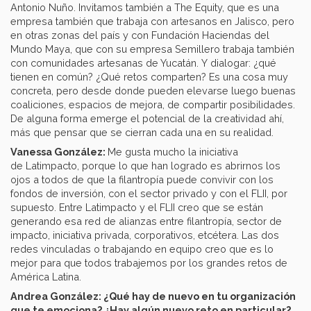
Antonio Nuño. Invitamos también a The Equity, que es una
empresa también que trabaja con artesanos en Jalisco, pero
en otras zonas del país y con Fundación Haciendas del
Mundo Maya, que con su empresa Semillero trabaja también
con comunidades artesanas de Yucatán. Y dialogar: ¿qué
tienen en común? ¿Qué retos comparten? Es una cosa muy
concreta, pero desde donde pueden elevarse luego buenas
coaliciones, espacios de mejora, de compartir posibilidades.
De alguna forma emerge el potencial de la creatividad ahí,
más que pensar que se cierran cada una en su realidad.
Vanessa González:
Me gusta mucho la iniciativa
de Latimpacto, porque lo que han logrado es abrirnos los
ojos a todos de que la filantropía puede convivir con los
fondos de inversión, con el sector privado y con el FLII, por
supuesto. Entre Latimpacto y el FLII creo que se están
generando esa red de alianzas entre filantropía, sector de
impacto, iniciativa privada, corporativos, etcétera. Las dos
redes vinculadas o trabajando en equipo creo que es lo
mejor para que todos trabajemos por los grandes retos de
América Latina.
Andrea González: ¿Qué hay de nuevo en tu organización
que te emociona? ¿Hay algún nuevo reto en particular?