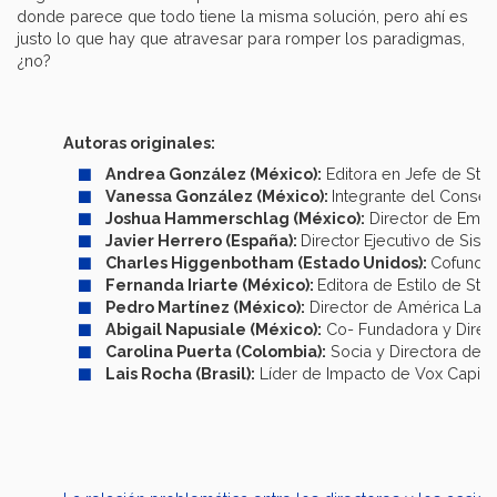
donde parece que todo tiene la misma solución, pero ahí es
justo lo que hay que atravesar para romper los paradigmas,
¿no?
Autoras originales:
Andrea González (México):
Editora en Jefe de Sta
Vanessa González (México):
Integrante del Conse
Joshua Hammerschlag (México):
Director de Empr
Javier Herrero (España):
Director Ejecutivo de Sis
Charles Higgenbotham (Estado Unidos):
Cofundad
Fernanda Iriarte (México):
Editora de Estilo de St
Pedro Martínez (México):
Director de América Lat
Abigail Napusiale (México):
Co- Fundadora y Direct
Carolina Puerta (Colombia):
Socia y Directora de 
Lais Rocha (Brasil):
Líder de Impacto de Vox Capita