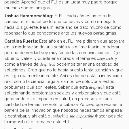
pesado. Aprendí que el FLII es un lugar muy padre porque
muchos somos amigos.
Joshua Hammerschlag:
El FLII cada año es un reto de
cambiar el mindset de lo que conocías y cómo empujarlo
hacia lo siguiente. Para mí este año se trató mucho de cómo
repensar lo que conocemos ante los nuevos paradigmas.
Carolina Puerta:
Este año en el FLII me pidieron que apoyara
en la moderación de una sesión y a mí me fascina moderar
porque de verdad soy muy fan de las comunicaciones. Dije
deep tech
«bueno, vale», y quedé enamorada. El tema es
, y
deep tech
cómo a través de
podemos tener una cantidad de
soluciones. Creo que no le había puesto tanta atención y que
es algo realmente increíble. Ahí es donde está la innovación
real: cómo la ciencia llega al campo de solucionar estos
deep tech
problemas que son reales. Saber que esta
está
solucionando problemas sociales y ambientales y que está
generando este impacto en salud, en procesos, en una
cantidad de temas me voló la cabeza. Yo creo que esa es la
barrera de la innovación que nosotros necesitamos empezar
unlocking the impossible
a destrabar, y ahí está el
(hacer posible
lo imposible) el lema de este FLII.