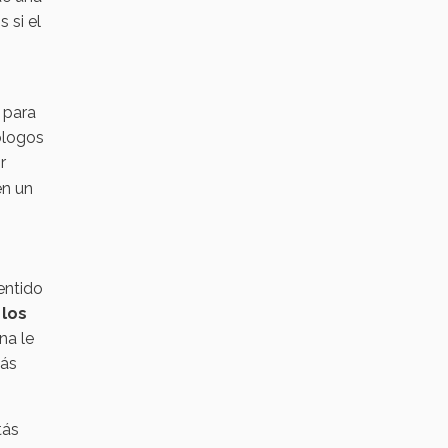
 si el
 para
ólogos
r
en un
entido
 los
na le
más
tás