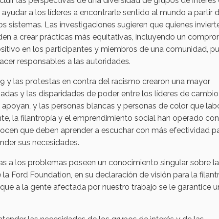
ncluir las perspectivas de una diversidad de grupos de interés
yudar a los líderes a encontrarle sentido al mundo a partir 
os sistemas. Las investigaciones sugieren que quienes inviert
nden a crear prácticas más equitativas, incluyendo un compr
ositivo en los participantes y miembros de una comunidad, p
cer responsables a las autoridades.
 y las protestas en contra del racismo crearon una mayor
adas y las disparidades de poder entre los líderes de cambio
ue apoyan, y las personas blancas y personas de color que lab
te, la filantropía y el emprendimiento social han operado con
conocen que deben aprender a escuchar con más efectividad p
ender sus necesidades.
 a los problemas poseen un conocimiento singular sobre l
 la Ford Foundation, en su declaración de visión para la filant
ue a la gente afectada por nuestro trabajo se le garantice u