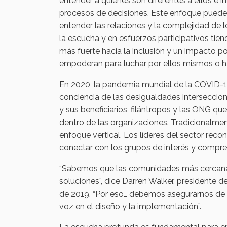
entender a quienes son diferentes a ellos e i
procesos de decisiones. Este enfoque puede a
entender las relaciones y la complejidad de l
la escucha y en esfuerzos participativos tie
más fuerte hacia la inclusión y un impacto p
empoderan para luchar por ellos mismos o ha
En 2020, la pandemia mundial de la COVID-19
conciencia de las desigualdades interseccion
y sus beneficiarios, filántropos y las ONG q
dentro de las organizaciones. Tradicionalmen
enfoque vertical. Los líderes del sector re
conectar con los grupos de interés y compr
“Sabemos que las comunidades más cercanas
soluciones”, dice Darren Walker, presidente de
de 2019. “Por eso… debemos asegurarnos de q
voz en el diseño y la implementación”.