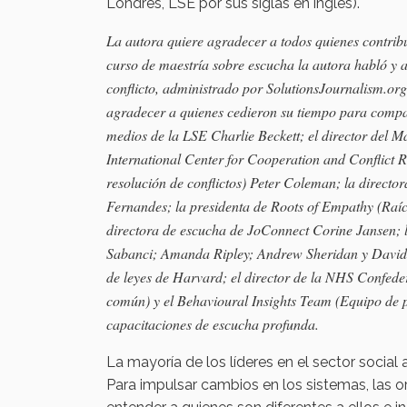
Londres, LSE por sus siglas en inglés).
La autora quiere agradecer a todos quienes contribu
curso de maestría sobre escucha la autora habló y 
conflicto, administrado por SolutionsJournalism.org,
agradecer a quienes cedieron su tiempo para compart
medios de la LSE Charlie Beckett; el director del M
International Center for Cooperation and Conflict 
resolución de conflictos) Peter Coleman; la director
Fernandes; la presidenta de Roots of Empathy (Raí
directora de escucha de JoConnect Corine Jansen; 
Sabanci; Amanda Ripley; Andrew Sheridan y David K
de leyes de Harvard; el director de la NHS Confe
común) y el Behavioural Insights Team (Equipo de p
capacitaciones de escucha profunda.
La mayoría de los líderes en el sector social
Para impulsar cambios en los sistemas, las or