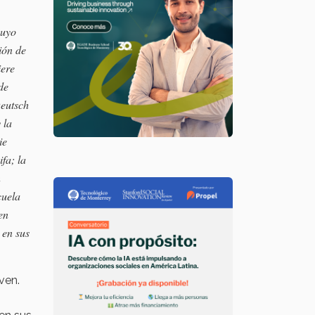
cuyo
ión de
iere
de
Deutsch
 la
ie
fa; la
n
cuela
en
 en sus
ven.