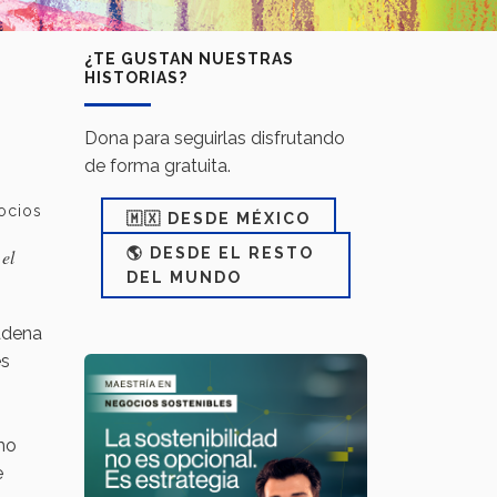
¿TE GUSTAN NUESTRAS
HISTORIAS?
Dona para seguirlas disfrutando
de forma gratuita.
ocios
🇲🇽 DESDE MÉXICO
🌎 DESDE EL RESTO
 el
DEL MUNDO
adena
es
mo
e