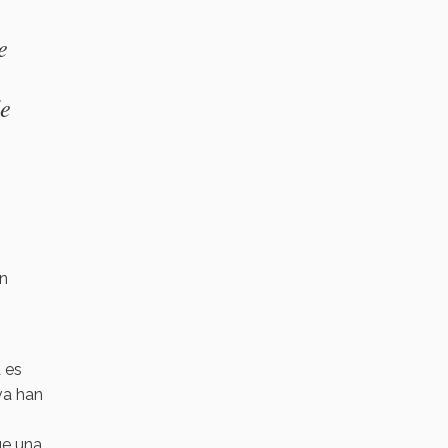
e
de
on
a es
va han
ue una