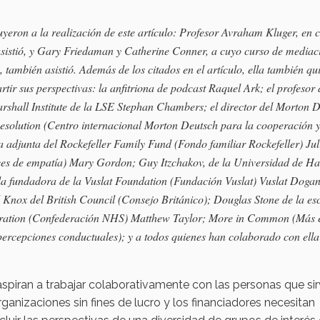
yeron a la realización de este artículo: Profesor Avraham Kluger, en 
asistió, y Gary Friedaman y Catherine Conner, a cuyo curso de mediac
 también asistió. Además de los citados en el artículo, ella también qu
ir sus perspectivas: la anfitriona de podcast Raquel Ark; el profesor 
arshall Institute de la LSE Stephan Chambers; el director del Morton 
Resolution (Centro internacional Morton Deutsch para la cooperación y
a adjunta del Rockefeller Family Fund (Fondo familiar Rockefeller) Jul
ces de empatía) Mary Gordon; Guy Itzchakov, de la Universidad de Hai
la fundadora de la Vuslat Foundation (Fundación Vuslat) Vuslat Doga
nox del British Council (Consejo Británico); Douglas Stone de la es
deration (Confederación NHS) Matthew Taylor; More in Common (Más 
ercepciones conductuales); y a todos quienes han colaborado con ella
 aspiran a trabajar colaborativamente con las personas que sir
ganizaciones sin fines de lucro y los financiadores necesitan