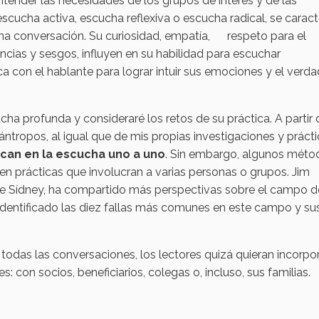
ender las necesidades de los grupos de interés y de las
cucha activa, escucha reflexiva o escucha radical, se caract
una conversación. Su curiosidad, empatía, respeto para el
ncias y sesgos, influyen en su habilidad para escuchar
 con el hablante para lograr intuir sus emociones y el verd
ucha profunda y consideraré los retos de su práctica. A partir 
ntropos, al igual que de mis propias investigaciones y prácti
ocan en la escucha uno a uno
. Sin embargo, algunos méto
en prácticas que involucran a varias personas o grupos. Jim
e Sídney, ha compartido más perspectivas sobre el campo d
 identificado las diez fallas más comunes en este campo y su
todas las conversaciones, los lectores quizá quieran incorpo
con socios, beneficiarios, colegas o, incluso, sus familias.