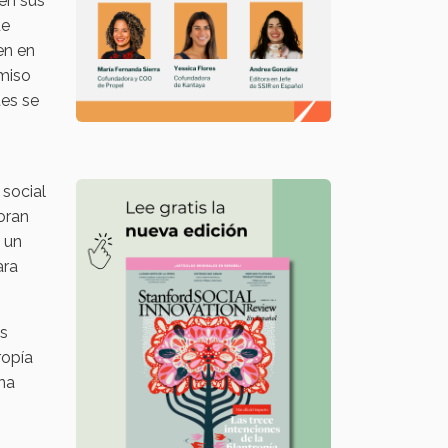
 en sus
de
en en
omiso
ues se
 social
oran
 un
ara
as
ropía
na