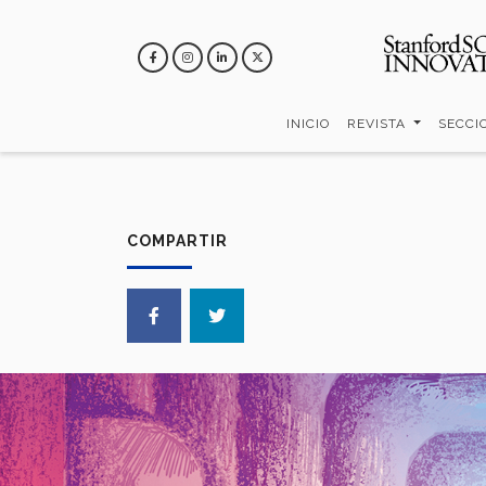
Pasar
al
contenido
principal
INICIO
REVISTA
SECCI
COMPARTIR