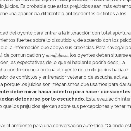
 juicios. Es probable que estos prejuicios sean más extremos
tiene una apariencia diferente o antecedentes distintos a los
idad del oyente para entrar a la interacción con total apertura
mientos fuertes sobre lo discutido y, de acuerdo con los psic
 solo la información que apoya sus creencias. Para navegar po
ch
mindfulness
de comunicación y
, los oyentes deben situarse 
den las expectativas de lo que el hablante podría decir. La
ha con frecuencia ordena al oyente no emitir juicios hacia el
dor de conflictos y entrenador veterano de escucha activa,
va porque los juicios son mecanismos que usamos para dar s
ente debe mirar hacia adentro para hacer conscientes
puedan detonarse por lo escuchado
. Esta evaluación inter
io que los prejuicios ejercen sobre sus percepciones y tener 
arar el ambiente para una conversación auténtica. “Cuando es