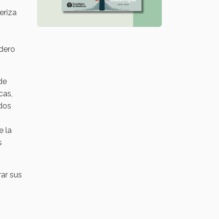
eriza
adero
de
cas,
dos
e la
s
rar sus