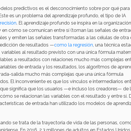
odelos predictivos es el desconocimiento sobre por qué para
te es un problema del aprendizaje profundo, el tipo de IA
precisión
. El aprendizaje profundo se inspira en la organizació
 y en cómo se comunican entre sí (toman las señales de entr
les y emiten las señales transformadas a las células de otra 
redicción de resultados —
como la regresión
, una técnica esta
as variables al resultado previsto con una única fórmula mate
riables a resultados con relaciones mucho más complejas en
variables de entrada y los resultados, los algoritmos de apren
trada-salida mucho más complejas que una única fórmula
dos. El inconveniente es que los vínculos e intermediarios ent
o que significa que los usuarios —e incluso los creadores— de 
cómo se relacionan las variables con el resultado y entre sí.
cterísticas de entrada han utilizado los modelos de aprendi
uando se trata de la trayectoria de vida de las personas, com
unidense. En 2016, 2.3 millones de adultos en Estados Unidos