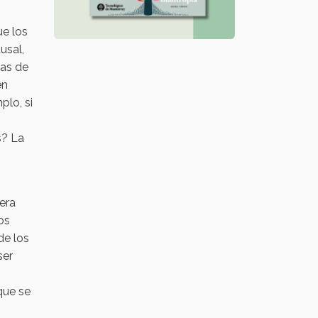
ue los
usal,
sas de
en
plo, si
s? La
era
los
de los
ser
que se