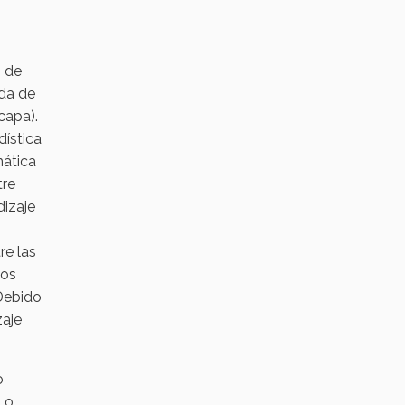
n de
ada de
capa).
dística
mática
tre
dizaje
re las
los
 Debido
zaje
o
, o