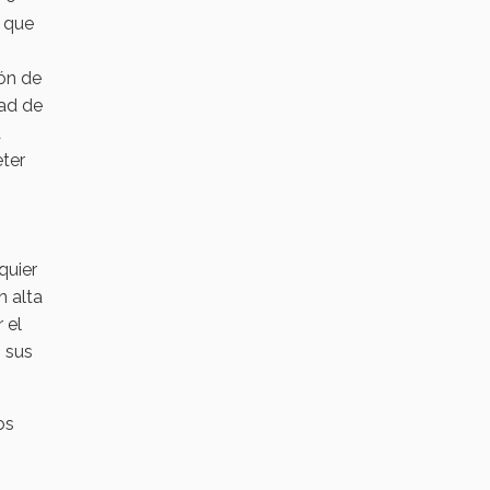
o que
ón de
dad de
a
eter
quier
n alta
 el
n sus
os