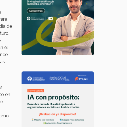
s
ware
día de
turo.
e
n el
ence,
cas
os
to en
ue
 como