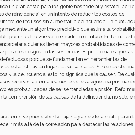
licó un gran costo para los gobiernos federal y estatal, por l
s de reincidencia” en un intento de reducir los costos de
úmero de reclusos sin aumentar la delincuencia. La puntuaci
ega mediante un algoritmo predictivo que estima la probabili
 por un delito vuelva a reincidir en el futuro. En teoría, est
n encarcelar a quienes tienen mayores probabilidades de com
inar posibles sesgos en las sentencias. El problema es que las
a defectuosas porque se fundamentan en herramientas de
ones estadísticas, en lugar de causalidades. Si bien existe una
os y la delincuencia, esto no significa que la causen. De cual
casos recursos automáticamente se les asigne una puntuació
yores probabilidades de ser sentenciadas a prisión. Reformar
en la comprensión de las causas de la delincuencia, no solo e
ará cómo se puede abrir la caja negra desde la cual operan l
ede ir más allá de la correlación para destacar las relaciones