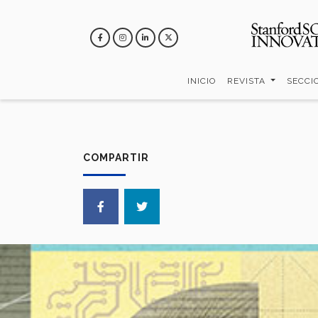
Pasar
al
contenido
principal
INICIO
REVISTA
SECCI
COMPARTIR