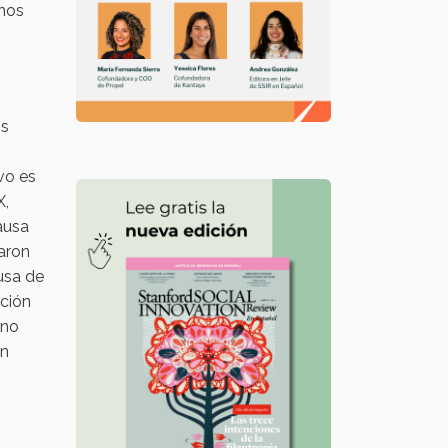
nos
os
vo es
X,
ausa
naron
usa de
nción
 no
ón