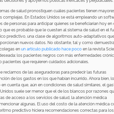
decisiones y apoyemos políticas ineficaces y perjudiciales.
istemas de salud pronostiquen cuáles pacientes tienen mayore
as complejas. En Estados Unidos se está empleando un soft
s de personas para anticipar quienes se beneficiarían hoy en 
o que es probable que le cuesten al sistema de salud en el fu
co predictivo, una clase de algoritmos auto-adaptativos qu
oporcionan nuevos datos. No obstante, tal y como demuestra
 colegas en
un artículo publicado hace poco
en la revista Sci
 deseada: los pacientes negros con más enfermedades cróni
o pacientes que requieren cuidados adicionales.
de reclamos de las aseguradoras para predecir las futuras
ción de los gastos en los que habían incurrido. Ahora bien, l
en cuenta que, aún en condiciones de salud similares, el gas
Unidos suele ser menor que el de los blancos por razones q
ras de acceso a los servicios de salud, la atención médica
 mencionar algunas. El uso del costo de la atención médica
oritmo predictivo hiciera recomendaciones correctas para los