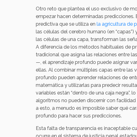
Otro reto que plantea el uso exclusivo de m
empezar hacen determinadas predicciones. Es
predictiva que se utiliza en
la agricultura de 
las células del cerebro humano (en “capas”)
las células de una capa, transforman las seña
A diferencia de los métodos habituales de p
tradicional que asigna las relaciones entre l
—, el aprendizaje profundo puede asignar va
ellas. Al combinar múltiples capas entre las 
profundo pueden aprender relaciones de en
matemática y utilizarlas para predecir resulta
variables están “dentro de una caja negra”, l
algoritmos no pueden discernir con facilidad 
a esto, a menudo es imposible saber qué cara
profundo para hacer sus predicciones.
Esta falta de transparencia es inaceptable c
ocurre en el sistema de justicia penal estado