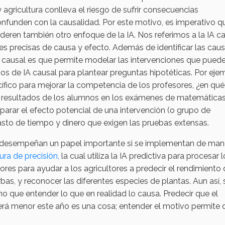
 agricultura conlleva el riesgo de sufrir consecuencias
nfunden con la causalidad. Por este motivo, es imperativo q
eren también otro enfoque de la IA. Nos referimos a la IA ca
ones precisas de causa y efecto. Además de identificar las cau
IA causal es que permite modelar las intervenciones que pued
os de IA causal para plantear preguntas hipotéticas. Por ejem
ífico para mejorar la competencia de los profesores, ¿en qué
 resultados de los alumnos en los exámenes de matemática
arar el efecto potencial de una intervención (o grupo de
gasto de tiempo y dinero que exigen las pruebas extensas.
iva desempeñan un papel importante si se implementan de man
tura de precisión,
la cual utiliza la IA predictiva para procesar 
ores para ayudar a los agricultores a predecir el rendimiento 
as, y reconocer las diferentes especies de plantas. Aun así, 
o que entender lo que en realidad lo causa. Predecir que el
será menor este año es una cosa; entender el motivo permite 