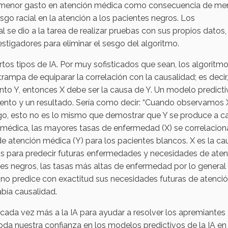
n menor gasto en atención médica como consecuencia de me
o racial en la atención a los pacientes negros. Los
ual se dio a la tarea de realizar pruebas con sus propios datos,
stigadores para eliminar el sesgo del algoritmo.
iertos tipos de IA. Por muy sofisticados que sean, los algoritm
trampa de equiparar la correlación con la causalidad; es decir,
to Y, entonces X debe ser la causa de Y. Un modelo predicti
 evento y un resultado. Sería como decir: “Cuando observamos 
go, esto no es lo mismo que demostrar que Y se produce a c
n médica, las mayores tasas de enfermedad (X) se correlacio
 atención médica (Y) para los pacientes blancos. X es la ca
ostos para predecir futuras enfermedades y necesidades de ate
tes negros, las tasas más altas de enfermedad por lo general
 no predice con exactitud sus necesidades futuras de atenci
abía causalidad.
cada vez más a la IA para ayudar a resolver los apremiantes
oda nuestra confianza en los modelos predictivos de la IA en