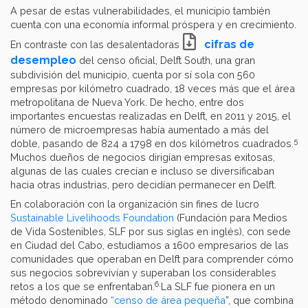
A pesar de estas vulnerabilidades, el municipio también
cuenta con una economía informal próspera y en crecimiento.
cifras de
En contraste con las desalentadoras
desempleo
del censo oficial, Delft South, una gran
subdivisión del municipio, cuenta por sí sola con 560
empresas por kilómetro cuadrado, 18 veces más que el área
metropolitana de Nueva York. De hecho, entre dos
importantes encuestas realizadas en Delft, en 2011 y 2015, el
número de microempresas había aumentado a más del
5
doble, pasando de 824 a 1798 en dos kilómetros cuadrados.
Muchos dueños de negocios dirigían empresas exitosas,
algunas de las cuales crecían e incluso se diversificaban
hacia otras industrias, pero decidían permanecer en Delft.
En colaboración con la organización sin fines de lucro
Sustainable Livelihoods Foundation
(Fundación para Medios
de Vida Sostenibles, SLF por sus siglas en inglés), con sede
en Ciudad del Cabo, estudiamos a 1600 empresarios de las
comunidades que operaban en Delft para comprender cómo
sus negocios sobrevivían y superaban los considerables
6.
retos a los que se enfrentaban.
La SLF fue pionera en un
método denominado
“censo de área pequeña
”, que combina