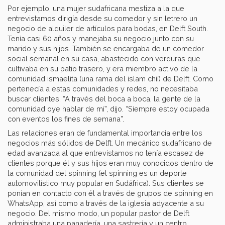
Por ejemplo, una mujer sudafricana mestiza a la que
entrevistamos dirigía desde su comedor y sin letrero un
negocio de alquiler de artículos para bodas, en Delft South.
Tenía casi 60 años y manejaba su negocio junto con su
marido y sus hijos. También se encargaba de un comedor
social semanal en su casa, abastecido con verduras que
cultivaba en su patio trasero, y era miembro activo de la
comunidad ismaelita (una rama del islam chií) de Delft. Como
pertenecía a estas comunidades y redes, no necesitaba
buscar clientes. “A través del boca a boca, la gente de la
comunidad oye hablar de mí”, dijo. “Siempre estoy ocupada
con eventos los fines de semana”.
Las relaciones eran de fundamental importancia entre los
negocios más sólidos de Delft. Un mecánico sudafricano de
edad avanzada al que entrevistamos no tenía escasez de
clientes porque él y sus hijos eran muy conocidos dentro de
la comunidad del spinning (el spinning es un deporte
automovilístico muy popular en Sudáfrica). Sus clientes se
ponían en contacto con él a través de grupos de spinning en
WhatsApp, así como a través de la iglesia adyacente a su
negocio. Del mismo modo, un popular pastor de Delft
administraba una panadería, una sastrería y un centro