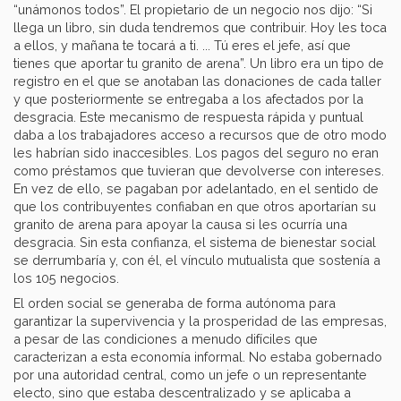
“unámonos todos”. El propietario de un negocio nos dijo: “Si
llega un libro, sin duda tendremos que contribuir. Hoy les toca
a ellos, y mañana te tocará a ti. ... Tú eres el jefe, así que
tienes que aportar tu granito de arena”. Un libro era un tipo de
registro en el que se anotaban las donaciones de cada taller
y que posteriormente se entregaba a los afectados por la
desgracia. Este mecanismo de respuesta rápida y puntual
daba a los trabajadores acceso a recursos que de otro modo
les habrían sido inaccesibles. Los pagos del seguro no eran
como préstamos que tuvieran que devolverse con intereses.
En vez de ello, se pagaban por adelantado, en el sentido de
que los contribuyentes confiaban en que otros aportarían su
granito de arena para apoyar la causa si les ocurría una
desgracia. Sin esta confianza, el sistema de bienestar social
se derrumbaría y, con él, el vínculo mutualista que sostenía a
los 105 negocios.
El orden social se generaba de forma autónoma para
garantizar la supervivencia y la prosperidad de las empresas,
a pesar de las condiciones a menudo difíciles que
caracterizan a esta economía informal. No estaba gobernado
por una autoridad central, como un jefe o un representante
electo, sino que estaba descentralizado y se aplicaba a