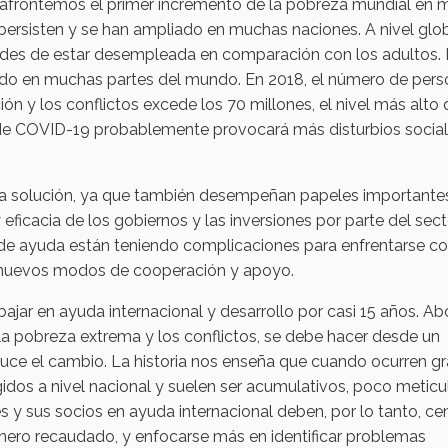
 afrontemos el primer incremento de la pobreza mundial en 
persisten y se han ampliado en muchas naciones. A nivel globa
dades de estar desempleada en comparación con los adultos.
ficado en muchas partes del mundo. En 2018, el número de per
ión y los conflictos excede los 70 millones, el nivel más alto
 de COVID-19 probablemente provocará más disturbios social
 la solución, ya que también desempeñan papeles importantes
ficacia de los gobiernos y las inversiones por parte del sect
de ayuda están teniendo complicaciones para enfrentarse co
n nuevos modos de cooperación y apoyo.
ajar en ayuda internacional y desarrollo por casi 15 años. Ab
a pobreza extrema y los conflictos, se debe hacer desde un
uce el cambio. La historia nos enseña que cuando ocurren g
idos a nivel nacional y suelen ser acumulativos, poco metic
 y sus socios en ayuda internacional deben, por lo tanto, ce
inero recaudado, y enfocarse más en identificar problemas