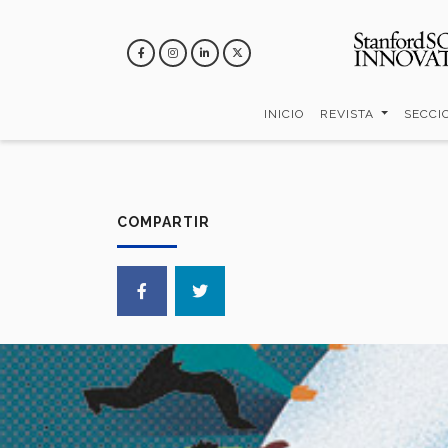
Pasar
al
contenido
principal
INICIO
REVISTA
SECCI
COMPARTIR