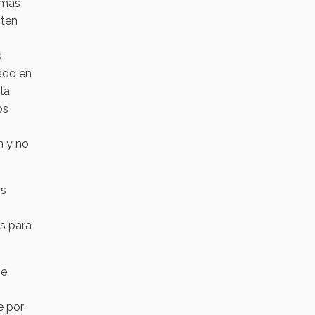
 más
iten
s
ado en
la
os
n y no
os
s para
be
e por