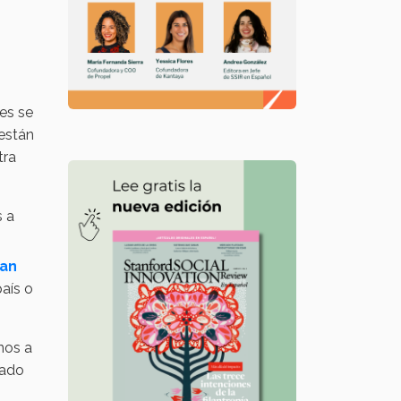
es se
están
tra
s a
tan
aís o
nos a
cado