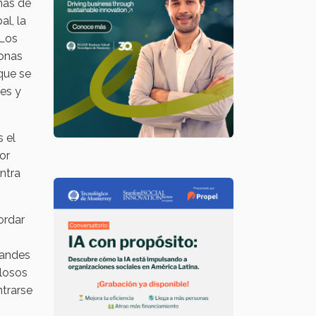
más de
l, la
 Los
sonas
 que se
es y
 el
or
ntra
ordar
randes
ulosos
ntrarse