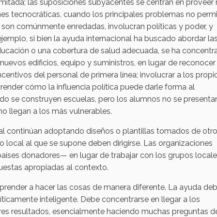
mitada; las suposiciones subyacentes se centran en proveer
es tecnocráticas, cuando los principales problemas no perm
es son comúnmente enredadas, involucran políticas y poder, y
emplo, si bien la ayuda internacional ha buscado abordar la
ducación o una cobertura de salud adecuada, se ha concentr
nuevos edificios, equipo y suministros, en lugar de reconocer 
centivos del personal de primera línea; involucrar a los propi
ender cómo la influencia política puede darle forma al
do se construyen escuelas, pero los alumnos no se presenta
no llegan a los más vulnerables.
al continúan adoptando diseños o plantillas tomados de otr
 local al que se supone deben dirigirse. Las organizaciones
países donadores— en lugar de trabajar con los grupos locale
estas apropiadas al contexto.
prender a hacer las cosas de manera diferente. La ayuda de
ticamente inteligente. Debe concentrarse en llegar a los
es resultados, esencialmente haciendo muchas preguntas d