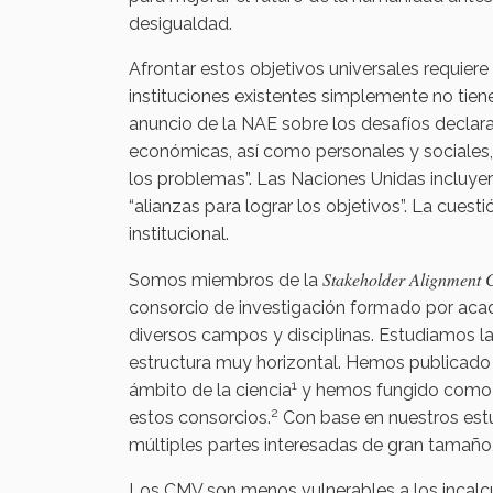
desigualdad.
Afrontar estos objetivos universales requier
instituciones existentes simplemente no tien
anuncio de la NAE sobre los desafíos declarab
económicas, así como personales y sociales, 
los problemas”. Las Naciones Unidas incluyer
“alianzas para lograr los objetivos”. La cues
institucional.
Stakeholder Alignment C
Somos miembros de la
consorcio de investigación formado por acad
diversos campos y disciplinas. Estudiamos 
estructura muy horizontal. Hemos publicado 
1
ámbito de la ciencia
y hemos fungido como lí
2
estos consorcios.
Con base en nuestros estu
múltiples partes interesadas de gran tamañ
Los CMV son menos vulnerables a los incalc