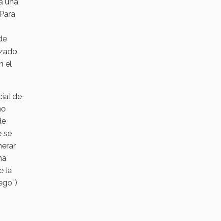
a una
Para
de
izado
n el
ial de
no
de
e se
nerar
na
e la
ego”)