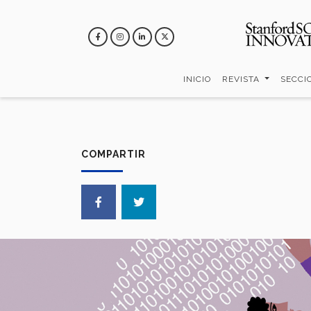
Pasar
al
contenido
principal
INICIO
REVISTA
SECCI
COMPARTIR