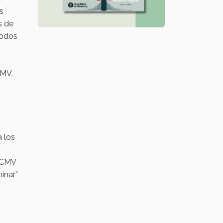
s
s de
todos
CMV.
a los
s CMV
inar”