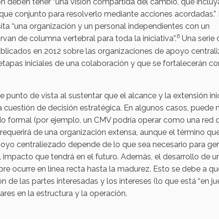
ón deben tener “una visión compartida del cambio, que incluy
e conjunto para resolverlo mediante acciones acordadas.” 
sita “una organización y un personal independientes con un
6
van de columna vertebral para toda la iniciativa”.
Una serie 
blicados en 2012 sobre las organizaciones de apoyo central
tapas iniciales de una colaboración y que se fortalecerán co
unto de vista al sustentar que el alcance y la extensión inic
a cuestión de decisión estratégica. En algunos casos, puede 
ado formal (por ejemplo, un CMV podría operar como una red 
e requerirá de una organización extensa, aunque el término qu
oyo centraliezado depende de lo que sea necesario para ge
el impacto que tendrá en el futuro. Además, el desarrollo de u
e ocurre en línea recta hasta la madurez. Esto se debe a qu
e las partes interesadas y los intereses (lo que está “en ju
ares en la estructura y la operación.