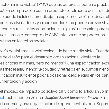
ducto mínimo viable” (PMV) que las empresas ponen a prueb
4
o.
En comparación con un producto totalmente desarrollado
 puede incluir el aprendizaje, la experimentación, el desarrol
unque los diseñadores y emprendedores no pueden prever si s
ender y realizar las adaptaciones o “giros” necesarios para s
 que usamos el concepto de CMV enfatiza que no podemos
utirán en los retos sociales.
teoría de sistemas sociotécnicos de hace medio siglo. Cuando
ios de diseño para el desarrollo organizacional, destacó la
5
nes críticas mínimas, pero no menos”.
Una especificación exce
ia innecesaria, menor flexibilidad y retrasos en el cumplimien
cificación insuficiente podría ocasionar deficiencias en los can
limentación y acción.
l modelo de impacto colectivo tal y como lo articulan John
Stanford Social Innovation Review
act”
publicado en 2011 en
. En
da común y una organización de apoyo centralizado. Según 