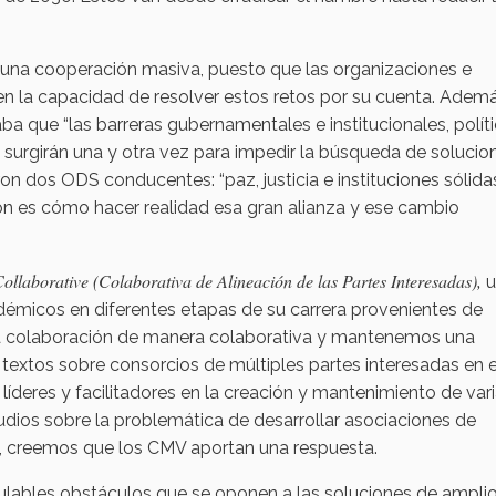
e una cooperación masiva, puesto que las organizaciones e
en la capacidad de resolver estos retos por su cuenta. Ademá
a que “las barreras gubernamentales e institucionales, polít
surgirán una y otra vez para impedir la búsqueda de solucio
on dos ODS conducentes: “paz, justicia e instituciones sólida
tión es cómo hacer realidad esa gran alianza y ese cambio
ollaborative (Colaborativa de Alineación de las Partes Interesadas),
u
émicos en diferentes etapas de su carrera provenientes de
la colaboración de manera colaborativa y mantenemos una
textos sobre consorcios de múltiples partes interesadas en e
deres y facilitadores en la creación y mantenimiento de var
dios sobre la problemática de desarrollar asociaciones de
o, creemos que los CMV aportan una respuesta.
ulables obstáculos que se oponen a las soluciones de ampli