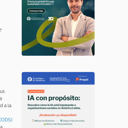
e
sus
a
d a la
 (ODS)
la