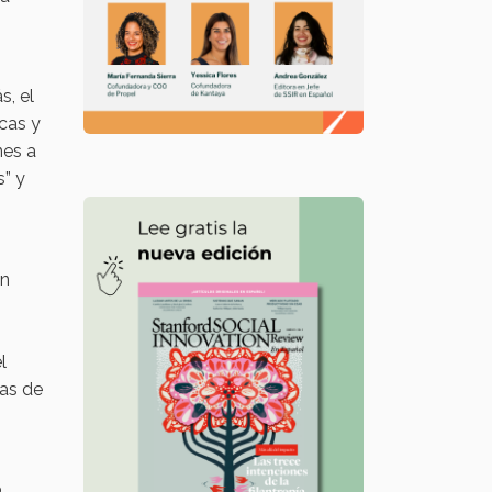
s, el
icas y
nes a
s” y
n
l
ias de
o