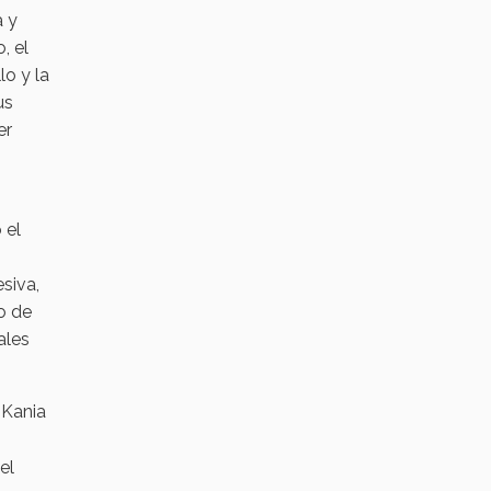
a y
, el
lo y la
us
er
 el
siva,
to de
ales
 Kania
el