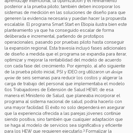
aprendizaje intencional, la optimización y el refinamiento
posterior a la prueba piloto; también deben incorporar los
sistemas de medición en las soluciones de diseño para que
generen la evidencia necesaria y puedan hacer la propuesta
escalable. El programa Smart Start en Etiopía ilustra bien este
planteamiento ya que ha conseguido escalar de forma
deliberada e incremental, partiendo de prototipos
operacionales, pasando por pruebas piloto hasta conseguir
la expansión regional. Esta travesía incluyó fases adicionales
de diseño a medida que el programa se expandía para iterar,
optimizar y mejorar la rentabilidad del modelo de acuerdo
con cada fase del crecimiento. Por ejemplo, al año siguiente
design
de la prueba piloto inicial, PSI y IDEO.org utilizaron un
sprint
de seis semanas para reducir los costos y aligerar la
carga de trabajo del personal que implementaba el modelo
(los Trabajadores de Extensión de Salud HEW); de esa
manera el Ministerio de Salud, que planeaba incorporar el
programa al sistema nacional de salud, podría hacerlo con
una mayor facilidad. El éxito no solo dependerá en asegurar
que la experiencia ofrecida a las parejas jóvenes continúe
siendo positiva, sino también que cualquier adaptación que
se haga al modelo de servicios sea significativa y eficiente
3
para los HEW que requieren ejecutarlo.
Formalizar la