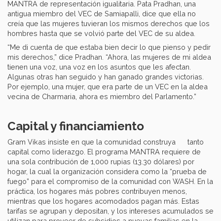
MANTRA de representación igualitaria. Pata Pradhan, una
antigua miembro del VEC de Samiapalli, dice que ella no
creía que las mujeres tuvieran los mismos derechos que los
hombres hasta que se volvió parte del VEC de su aldea.
“Me di cuenta de que estaba bien decir lo que pienso y pedir
mis derechos,” dice Pradhan. “Ahora, las mujeres de mi aldea
tienen una voz, una voz en los asuntos que les afectan.
Algunas otras han seguido y han ganado grandes victorias.
Por ejemplo, una mujer, que era parte de un VEC en la aldea
vecina de Charmaria, ahora es miembro del Parlamento.”
Capital y financiamiento
Gram Vikas insiste en que la comunidad construya tanto
capital como liderazgo. El programa MANTRA requiere de
una sola contribución de 1,000 rupias (13.30 dólares) por
hogar, la cual la organización considera como la “prueba de
fuego” para el compromiso de la comunidad con WASH. En la
práctica, los hogares más pobres contribuyen menos,
mientras que los hogares acomodados pagan más. Estas
tarifas se agrupan y depositan, y los intereses acumulados se
utilizan para proveer de subsidios a nuevas familias en la