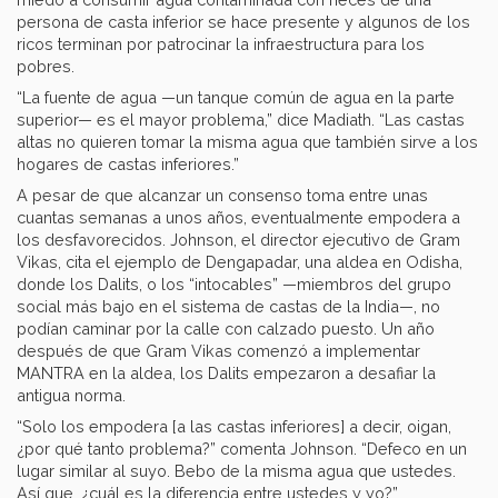
persona de casta inferior se hace presente y algunos de los
ricos terminan por patrocinar la infraestructura para los
pobres.
“La fuente de agua —un tanque común de agua en la parte
superior— es el mayor problema,” dice Madiath. “Las castas
altas no quieren tomar la misma agua que también sirve a los
hogares de castas inferiores.”
A pesar de que alcanzar un consenso toma entre unas
cuantas semanas a unos años, eventualmente empodera a
los desfavorecidos. Johnson, el director ejecutivo de Gram
Vikas, cita el ejemplo de Dengapadar, una aldea en Odisha,
donde los Dalits, o los “intocables” —miembros del grupo
social más bajo en el sistema de castas de la India—, no
podían caminar por la calle con calzado puesto. Un año
después de que Gram Vikas comenzó a implementar
MANTRA en la aldea, los Dalits empezaron a desafiar la
antigua norma.
“Solo los empodera [a las castas inferiores] a decir, oigan,
¿por qué tanto problema?” comenta Johnson. “Defeco en un
lugar similar al suyo. Bebo de la misma agua que ustedes.
Así que, ¿cuál es la diferencia entre ustedes y yo?”