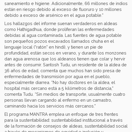
saneamiento e higiene. Adicionalmente, 66 millones de indios
están en riesgo debido al exceso de fluoruro y 10 millones
debido a exceso de arsénico en el agua potable.”
Los hallazgos del informe suenan verdaderos en aldeas
como Hathigadhua, donde proliferan las enfermedades
debidas al agua contaminada. Las fuentes de agua potable
son pequeños pozos excavados llamados chuha en el
lenguaje local (“ratón” en hindi), y tienen un pie de
profundidad, están secos en verano, y durante los monzones
dan agua arenosa que los aldeanos tienen que colar y hervir
antes de consumir. Santosh Tudu, un residente de la aldea de
36 años de edad, comenta que muchos han sido presa de
enfermedades de transmisión por agua en el pueblo,
especialmente diarrea. “No hay doctores en la aldea, el
hospital más cercano está a 5 kilómetros de distancia,”
comenta Tudu. “Sin medios de transporte, usualmente cuatro
personas llevan cargando al enfermo en un camastro,
caminando hacia los servicios más cercanos.”
El programa MANTRA emplea un enfoque de tres frentes
para la sustentabilidad: sustentabilidad institucional a través
de la formación de consejos de aldeas, sustentabilidad social
a través de mecanismos de equidad e inclusión y