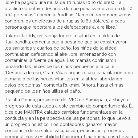
libre ha pagado una multa de 10 rupias (0.10 dólares). La
práctica se detuvo después de que penalizamos cerca de 10
a 12 personas,” comenta Pradhan. “También recompensamos
con premios en efectivo de 5 rupias (0.60 dólares) a cada
persona que reportara a los defecadores al aire libre.”
Rukmini Reddy, un trabajador de la salud en la aldea de
Raulibandha, comenta que a pesar de que se construyeron
los sanitarios y cuartos de baño, los niños de la aldea
continuaban defecando al aire libre, amenazando con
contaminar la fuente de agua. Las mamás continuaron
lanzando las heces de los niños pequeños a la calle.
“Después de eso, Gram Vikas organizó una capacitación para
el manejo de las heces infantiles en la aldea, abordando
estos problemas,” comenta Rukmini. “Ahora, hasta el más
pequeño de los niños utiliza el baño.”
Prafulla Gouda, presidente del VEC de Samiapalli, atribuye el
progreso de esta aldea a este cambio de comportamiento. Él
dice que MANTRA catalizó cambios fundamentales en la
conducta y en la perspectiva de las personas, lo que llevó a
un progreso holístico. Los pobladores ganaron mayor
conciencia de su salud, vacunación, educación, procesos
democráticos y estabilidad financiera. Una buena cosa lleva a