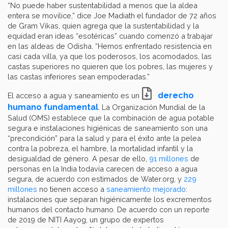
“No puede haber sustentabilidad a menos que la aldea
entera se movilice,” dice Joe Madiath el fundador de 72 años
de Gram Vikas, quien agrega que la sustentabilidad y la
equidad eran ideas “esotéricas” cuando comenzó a trabajar
en las aldeas de Odisha. “Hemos enfrentado resistencia en
casi cada villa, ya que los poderosos, los acomodados, las
castas superiores no quieren que los pobres, las mujeres y
las castas inferiores sean empoderadas.”
derecho
El acceso a agua y saneamiento es un
humano fundamental
. La Organización Mundial de la
Salud (OMS) establece que la combinación de agua potable
segura e instalaciones higiénicas de saneamiento son una
“precondición” para la salud y para el éxito ante la pelea
contra la pobreza, el hambre, la mortalidad infantil y la
desigualdad de género. A pesar de ello,
91 millones
de
personas en la India todavía carecen de acceso a agua
segura, de acuerdo con estimados de Water.org, y
229
millones
no tienen acceso a
saneamiento mejorado
:
instalaciones que separan higiénicamente los excrementos
humanos del contacto humano. De acuerdo con un reporte
de 2019 de NITI Aayog, un grupo de expertos