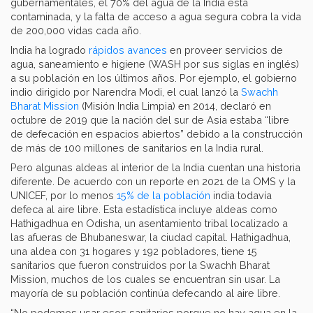
gubernamentales, el 70% del agua de la India está
contaminada, y la falta de acceso a agua segura cobra la vida
de 200,000 vidas cada año.
India ha logrado
rápidos avances
en proveer servicios de
agua, saneamiento e higiene (WASH por sus siglas en inglés)
a su población en los últimos años. Por ejemplo, el gobierno
indio dirigido por Narendra Modi, el cual lanzó la
Swachh
Bharat Mission
(Misión India Limpia) en 2014, declaró en
octubre de 2019 que la nación del sur de Asia estaba “libre
de defecación en espacios abiertos” debido a la construcción
de más de 100 millones de sanitarios en la India rural.
Pero algunas aldeas al interior de la India cuentan una historia
diferente. De acuerdo con un reporte en 2021 de la OMS y la
UNICEF, por lo menos
15% de la población
india todavía
defeca al aire libre. Esta estadística incluye aldeas como
Hathigadhua en Odisha, un asentamiento tribal localizado a
las afueras de Bhubaneswar, la ciudad capital. Hathigadhua,
una aldea con 31 hogares y 192 pobladores, tiene 15
sanitarios que fueron construidos por la Swachh Bharat
Mission, muchos de los cuales se encuentran sin usar. La
mayoría de su población continúa defecando al aire libre.
“No podemos usar esos sanitarios porque no hay agua en la