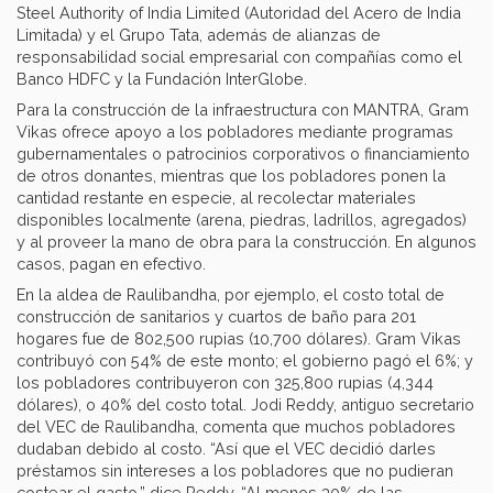
Steel Authority of India Limited (Autoridad del Acero de India
Limitada) y el Grupo Tata, además de alianzas de
responsabilidad social empresarial con compañías como el
Banco HDFC y la Fundación InterGlobe.
Para la construcción de la infraestructura con MANTRA, Gram
Vikas ofrece apoyo a los pobladores mediante programas
gubernamentales o patrocinios corporativos o financiamiento
de otros donantes, mientras que los pobladores ponen la
cantidad restante en especie, al recolectar materiales
disponibles localmente (arena, piedras, ladrillos, agregados)
y al proveer la mano de obra para la construcción. En algunos
casos, pagan en efectivo.
En la aldea de Raulibandha, por ejemplo, el costo total de
construcción de sanitarios y cuartos de baño para 201
hogares fue de 802,500 rupias (10,700 dólares). Gram Vikas
contribuyó con 54% de este monto; el gobierno pagó el 6%; y
los pobladores contribuyeron con 325,800 rupias (4,344
dólares), o 40% del costo total. Jodi Reddy, antiguo secretario
del VEC de Raulibandha, comenta que muchos pobladores
dudaban debido al costo. “Así que el VEC decidió darles
préstamos sin intereses a los pobladores que no pudieran
costear el gasto,” dice Reddy. “Al menos 30% de las