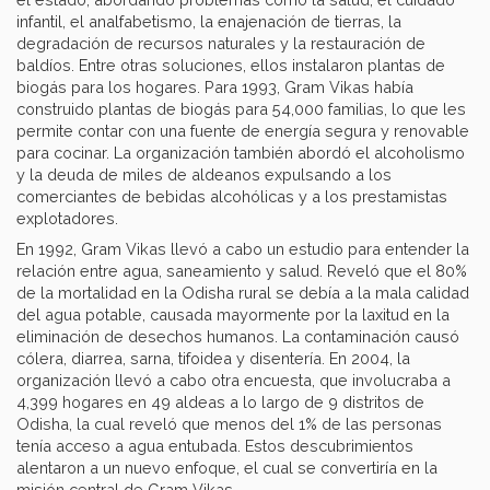
infantil, el analfabetismo, la enajenación de tierras, la
degradación de recursos naturales y la restauración de
baldíos. Entre otras soluciones, ellos instalaron plantas de
biogás para los hogares. Para 1993, Gram Vikas había
construido plantas de biogás para 54,000 familias, lo que les
permite contar con una fuente de energía segura y renovable
para cocinar. La organización también abordó el alcoholismo
y la deuda de miles de aldeanos expulsando a los
comerciantes de bebidas alcohólicas y a los prestamistas
explotadores.
En 1992, Gram Vikas llevó a cabo un estudio para entender la
relación entre agua, saneamiento y salud. Reveló que el 80%
de la mortalidad en la Odisha rural se debía a la mala calidad
del agua potable, causada mayormente por la laxitud en la
eliminación de desechos humanos. La contaminación causó
cólera, diarrea, sarna, tifoidea y disentería. En 2004, la
organización llevó a cabo otra encuesta, que involucraba a
4,399 hogares en 49 aldeas a lo largo de 9 distritos de
Odisha, la cual reveló que menos del 1% de las personas
tenía acceso a agua entubada. Estos descubrimientos
alentaron a un nuevo enfoque, el cual se convertiría en la
misión central de Gram Vikas.