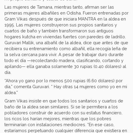
Las mujeres de Tamana, mientras tanto, afirman ser las
primeras mujeres albañiles en Odisha. Fueron entrenadas por
Gram Vikas después de que iniciara MANTRA en la aldea en
1995. Las mujeres construyeron sus propios sanitarios y
cuartos de baño y también transformaron sus antiguos
hogares kutcha en viviendas fuertes con paredes de ladrillo.
Guruvari Mallik, una albañil de la aldea, dice que antes de que
recibiera su entrenamiento como albañil, ella recogía leña de
la selva cercana para vivir. A pesar de trabajar duro durante
todo el día —recolectando madera, clasificando, cortando y
apilando— ella ganaba solamente 30 rupias (0.40 dólares) al
día.
“Ahora yo gano por lo menos 500 rupias (6.60 dólares) por
día,” comenta Guruvari. “ Hay otras 14 mujeres como yo en mi
aldea.”
Gram Vikas insiste en que todos los sanitarios y cuartos de
baño de la aldea sean similares. Si se le permitiera a los
pobladores construir de acuerdo con su estatus financiero,
los ricos los harían mejores, mientras que los pobres
terminarían con instalaciones mediocres. “En ese caso,
estaríamos perpetuando cualquier diferencia que existiera en