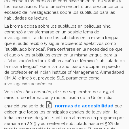
el acceso a los medios de comunicación entre los sordos y
los hipoacúsicos. Pero también encontró una desconcertante
escasez de investigaciones sobre los subtítulos para las
habilidades de lectura.
La broma ociosa sobre los subtítulos en películas hindi
comenzó a transformarse en un posible tema de
investigación. La idea de los subtítulos en la misma lengua
que el audio recibió (y sigue recibiendo) apelativos como
“subtitulado bimodal”. Para centrarse en la necesidad de que
el audio y los subtítulos estén en la misma lengua, para la
alfabetización lectora, Kothari acuñó el término “subtitulado en
la misma lengua”. Ese mismo año, pasó a ocupar un puesto
de profesor en el Indian Institute of Management, Ahmedabad
(IIM-A), e inició el proyecto SLS, puramente como
investigación académica.
Veintitrés años después, el 11 de septiembre de 2019, el
ministro de información y radiodifusión de la Unión India
normas de accesibilidad
anunció una serie de
que
exigen que todos los principales canales de televisión –la
India tiene más de 900– subtitulen al menos un programa por
semana en 2019 y aumenten el subtitulado hasta el 50% de