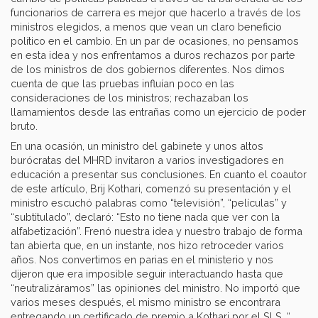
funcionarios de carrera es mejor que hacerlo a través de los
ministros elegidos, a menos que vean un claro beneficio
político en el cambio. En un par de ocasiones, no pensamos
en esta idea y nos enfrentamos a duros rechazos por parte
de los ministros de dos gobiernos diferentes. Nos dimos
cuenta de que las pruebas influían poco en las
consideraciones de los ministros; rechazaban los
llamamientos desde las entrañas como un ejercicio de poder
bruto.
En una ocasión, un ministro del gabinete y unos altos
burócratas del MHRD invitaron a varios investigadores en
educación a presentar sus conclusiones. En cuanto el coautor
de este artículo, Brij Kothari, comenzó su presentación y el
ministro escuchó palabras como “televisión”, “películas” y
“subtitulado”, declaró: “Esto no tiene nada que ver con la
alfabetización”. Frenó nuestra idea y nuestro trabajo de forma
tan abierta que, en un instante, nos hizo retroceder varios
años. Nos convertimos en parias en el ministerio y nos
dijeron que era imposible seguir interactuando hasta que
“neutralizáramos” las opiniones del ministro. No importó que
varios meses después, el mismo ministro se encontrara
entregando un certificado de premio a Kothari por el SLS. “