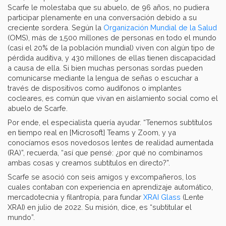
Scarfe le molestaba que su abuelo, de 96 años, no pudiera
participar plenamente en una conversación debido a su
creciente sordera. Según la
Organización Mundial de la Salud
(OMS), más de 1,500 millones de personas en todo el mundo
(casi el 20% de la población mundial) viven con algún tipo de
pérdida auditiva, y 430 millones de ellas tienen discapacidad
a causa de ella. Si bien muchas personas sordas pueden
comunicarse mediante la lengua de señas o escuchar a
través de dispositivos como audífonos o implantes
cocleares, es común que vivan en aislamiento social como el
abuelo de Scarfe.
Por ende, el especialista quería ayudar. “Tenemos subtítulos
en tiempo real en [Microsoft] Teams y Zoom, y ya
conocíamos esos novedosos lentes de realidad aumentada
(RA)”, recuerda, “así que pensé: ¿por qué no combinamos
ambas cosas y creamos subtítulos en directo?”.
Scarfe se asoció con seis amigos y excompañeros, los
cuales contaban con experiencia en aprendizaje automático,
mercadotecnia y filantropía, para fundar
XRAI Glass
(Lente
XRAI) en julio de 2022. Su misión, dice, es “subtitular el
mundo”.