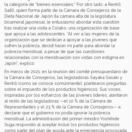
la categoría de “bienes esenciales.” Por otro lado, a Renhō
Saitō, quien forma parte de la Cámara de Consejeros de la
Dieta Nacional de Japón (la cámara alta de la legislatura
bicameral japonesa), le entusiasmó abordar esta cuestión
tras realizar una visita a Colabo, una organización de base
que apoya a las adolescentes. “Al ver a las mujeres de la
organización que se dedican a apoyar a las jóvenes que
sufren la pobreza, decidí hacer mi parte para abordar la
pobreza menstrual, a pesar de que las cuestiones
relacionadas con la menstruación son vistas con estigma en
Japón”, explicó.
En marzo de 2021, en la reunión del comité presupuestario de
la Cámara de Consejeros, las legisladoras Sayaka Sasaki y
Renhō (como se conoce comúnmente), plantearon preguntas
sobre el impuesto de los productos higiénicos. Sus voces,
inspiradas por los esfuerzos de las jóvenes líderes, alentaron
al resto de las legisladoras —el 10 % de la Cámara de
Representantes y el 23 % de la Cámara de Consejeros— a
declarar que el gobierno no podía ignorar la pobreza
menstrual. La administración del primer ministro Yoshihide
Suga respondió al aceptar incluir los productos higiénicos
como parte del plan de ayuda ante la emergencia provocada