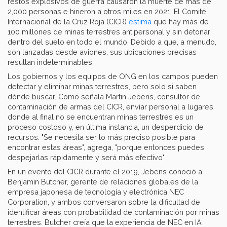
restos explosivos de guerra causaron la muerte de más de
2,000 personas e hirieron a otros miles en 2021. El Comité
Internacional de la Cruz Roja (CICR)
estima
que hay más de
100 millones de minas terrestres antipersonal y sin detonar
dentro del suelo en todo el mundo. Debido a que, a menudo,
son lanzadas desde aviones, sus ubicaciones precisas
resultan indeterminables.
Los gobiernos y los equipos de ONG en los campos pueden
detectar y eliminar minas terrestres, pero solo si saben
dónde buscar. Como señala Martin Jebens, consultor de
contaminación de armas del CICR, enviar personal a lugares
donde al final no se encuentran minas terrestres es un
proceso costoso y, en última instancia, un desperdicio de
recursos. "Se necesita ser lo más preciso posible para
encontrar estas áreas", agrega, "porque entonces puedes
despejarlas rápidamente y será más efectivo".
En un evento del CICR durante el 2019, Jebens conoció a
Benjamin Butcher, gerente de relaciones globales de la
empresa japonesa de tecnología y electrónica NEC
Corporation, y ambos conversaron sobre la dificultad de
identificar áreas con probabilidad de contaminación por minas
terrestres. Butcher creía que la experiencia de NEC en IA