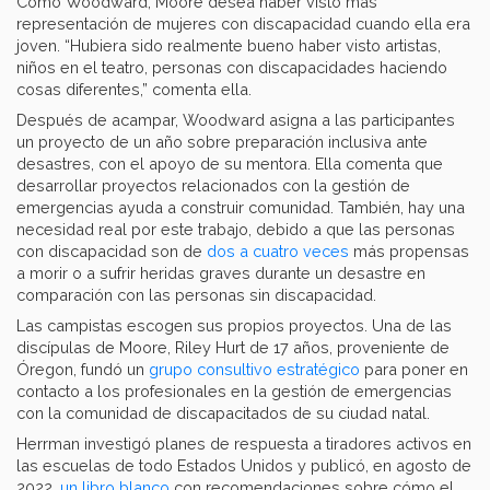
Como Woodward, Moore desea haber visto más
representación de mujeres con discapacidad cuando ella era
joven. “Hubiera sido realmente bueno haber visto artistas,
niños en el teatro, personas con discapacidades haciendo
cosas diferentes,” comenta ella.
Después de acampar, Woodward asigna a las participantes
un proyecto de un año sobre preparación inclusiva ante
desastres, con el apoyo de su mentora. Ella comenta que
desarrollar proyectos relacionados con la gestión de
emergencias ayuda a construir comunidad. También, hay una
necesidad real por este trabajo, debido a que las personas
con discapacidad son de
dos a cuatro veces
más propensas
a morir o a sufrir heridas graves durante un desastre en
comparación con las personas sin discapacidad.
Las campistas escogen sus propios proyectos. Una de las
discípulas de Moore, Riley Hurt de 17 años, proveniente de
Óregon, fundó un
grupo consultivo estratégico
para poner en
contacto a los profesionales en la gestión de emergencias
con la comunidad de discapacitados de su ciudad natal.
Herrman investigó planes de respuesta a tiradores activos en
las escuelas de todo Estados Unidos y publicó, en agosto de
2022,
un libro blanco
con recomendaciones sobre cómo el