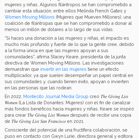
mujeres y niñas. Algunos filántropos se han comprometido a
cambiar esta situación, entre ellos Melinda French Gates y
Women Moving Millions
(Mujeres que Mueven Millones), una
coalición de filántropas que se han comprometido a donar al
menos un millón de dólares a lo largo de sus vidas.
“Si haces una donación a las mujeres y niñas, el impacto es
mucho más profundo y fuerte de lo que la gente cree, debido
a la forma única en que las mujeres apoyan a sus
comunidades”, afirma Stacey Keare, presidenta de la junta
directiva de Women Moving Millions. Las investigaciones
demuestran que
invertir en las mujeres
tiene un efecto
multiplicador, ya que suelen desempeñar un papel central en
sus comunidades y, cuando tienen éxito, apoyan o invierten
en las personas que las rodean.
The Giving List
En 2022,
Montecito Journal Media Group
creó
Women
(La Lista de Donantes: Mujeres) con el fin de canalizar
más fondos benéficos hacia mujeres y niñas. Keare se inspiró
The Giving List Women
para crear
después de recibir una copia
The Giving List San Francisco
de
en 2021.
Consciente del potencial de una fructífera colaboración, se
puso en contacto con Gwyn Lurie, directora general y editora