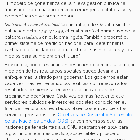
El modelo de gobernanza de la nueva gestión pública ha
fracasado. Pero una aproximación emergente colaborativa y
democrática se ve prometedora.
Statistical Account of Scotland
ir
fue un trabajo de s
John Sinclair
publicado entre 1791 y 1799, el cual marcó el primer uso de la
estadística
palabra
en el idioma inglés. También presentó el
primer sistema de medición nacional para “determinar la
cantidad de felicidad de la que disfrutan sus habitantes y los
medios para su mejora en el futuro”.
Hoy en día, pocos estarían en desacuerdo con que una mejor
medición de los resultados sociales puede llevar a un
enfoque más ilustrado para gobernar. Los gobiernos están
cada vez más reorientando las políticas con relación a los
resultados de bienestar en vez de a indicadores de
crecimiento económico. Cada vez es más frecuente que
servidores públicos e inversores sociales condicionen el
financiamiento a los resultados obtenidos en vez de a los
servicios prestados. Los
Objetivos de Desarrollo Sostenible
de las Naciones Unidas (ODS)
, 17 compromisos que las
naciones pertenecientes a la ONU aceptaron en 2015 para
lograr un planeta más pacífico, sustentable y próspero,
utilizan los resultados para avanzar y coordinar la respuesta