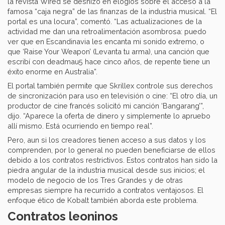
la revista Wired se deshizo en elogios sobre el acceso a la
famosa “caja negra” de las finanzas de la industria musical. “El
portal es una locura”, comentó. “Las actualizaciones de la
actividad me dan una retroalimentación asombrosa: puedo
ver que en Escandinavia les encanta mi sonido extremo, o
que ‘Raise Your Weapon’ (Levanta tu arma), una canción que
escribí con deadmau5 hace cinco años, de repente tiene un
éxito enorme en Australia”.
El portal también permite que Skrillex controle sus derechos
de sincronización para uso en televisión o cine: “El otro día, un
productor de cine francés solicitó mi canción ‘Bangarang’”,
dijo. “Aparece la oferta de dinero y simplemente lo apruebo
allí mismo. Está ocurriendo en tiempo real”.
Pero, aun si los creadores tienen acceso a sus datos y los
comprenden, por lo general no pueden beneficiarse de ellos
debido a los contratos restrictivos. Estos contratos han sido la
piedra angular de la industria musical desde sus inicios; el
modelo de negocio de los Tres Grandes y de otras
empresas siempre ha recurrido a contratos ventajosos. El
enfoque ético de Kobalt también aborda este problema.
Contratos leoninos