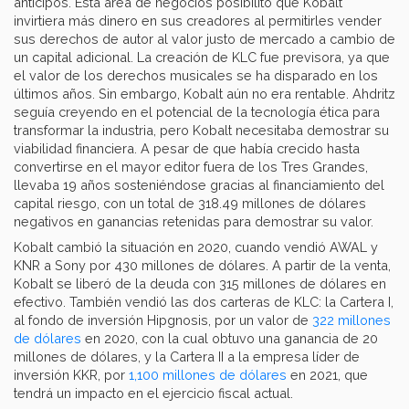
anticipos. Esta área de negocios posibilitó que Kobalt
invirtiera más dinero en sus creadores al permitirles vender
sus derechos de autor al valor justo de mercado a cambio de
un capital adicional. La creación de KLC fue previsora, ya que
el valor de los derechos musicales se ha disparado en los
últimos años. Sin embargo, Kobalt aún no era rentable. Ahdritz
seguía creyendo en el potencial de la tecnología ética para
transformar la industria, pero Kobalt necesitaba demostrar su
viabilidad financiera. A pesar de que había crecido hasta
convertirse en el mayor editor fuera de los Tres Grandes,
llevaba 19 años sosteniéndose gracias al financiamiento del
capital riesgo, con un total de 318.49 millones de dólares
negativos en ganancias retenidas para demostrar su valor.
Kobalt cambió la situación en 2020, cuando vendió AWAL y
KNR a Sony por 430 millones de dólares. A partir de la venta,
Kobalt se liberó de la deuda con 315 millones de dólares en
efectivo. También vendió las dos carteras de KLC: la Cartera I,
al fondo de inversión Hipgnosis, por un valor de
322 millones
de dólares
en 2020, con la cual obtuvo una ganancia de 20
millones de dólares, y la Cartera II a la empresa líder de
inversión KKR, por
1,100 millones de dólares
en 2021, que
tendrá un impacto en el ejercicio fiscal actual.