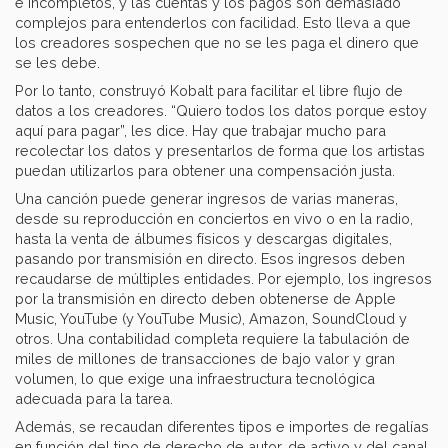
e incompletos, y las cuentas y los pagos son demasiado
complejos para entenderlos con facilidad. Esto lleva a que
los creadores sospechen que no se les paga el dinero que
se les debe.
Por lo tanto, construyó Kobalt para facilitar el libre flujo de
datos a los creadores. “Quiero todos los datos porque estoy
aquí para pagar”, les dice. Hay que trabajar mucho para
recolectar los datos y presentarlos de forma que los artistas
puedan utilizarlos para obtener una compensación justa.
Una canción puede generar ingresos de varias maneras,
desde su reproducción en conciertos en vivo o en la radio,
hasta la venta de álbumes físicos y descargas digitales,
pasando por transmisión en directo. Esos ingresos deben
recaudarse de múltiples entidades. Por ejemplo, los ingresos
por la transmisión en directo deben obtenerse de Apple
Music, YouTube (y YouTube Music), Amazon, SoundCloud y
otros. Una contabilidad completa requiere la tabulación de
miles de millones de transacciones de bajo valor y gran
volumen, lo que exige una infraestructura tecnológica
adecuada para la tarea.
Además, se recaudan diferentes tipos e importes de regalías
en función del tipo de derecho de autor, de activo y del canal