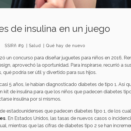
nes de insulina en un juego
SSIRñ #9
Salud
Qué hay de nuevo
ó un concurso para diseñar juguetes para niños en 2016, Re
gn, aprovechó la oportunidad. Para inspirarse, recurrió a su
ué podría ser útil y divertido para sus hijos.
i 5 años, le habían diagnosticado diabetes de tipo 1. Así q
kit de insulina para que los niños que padecen diabetes tipo
arse insulina por sí mismos.
 de estadounidenses que padecen diabetes tipo 1, de los cua
tes
. En Estados Unidos, las tasas de nuevos casos o incidenc
al, mientras que las cifras de diabetes tipo 2 se han increm