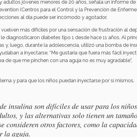
s y adultos jóvenes menores de 20 años, señala un informe d
evention (Centros para el Control y la Prevención de Enfer
nyecciones al día puede ser incómodo y agotador.
uelven más difíciles por una sensación de frustración al d
 le diagnosticaron diabetes tipo 1 desde hace 11 años. Al prin
as y, luego, durante la adolescencia, utilizó una bomba de insu
udaban a inyectarse. “Me gustaría que fuera más fácil inye
 idea de que me pinchen con una aguja no es muy agradable”,
lema y para que los niños puedan inyectarse por sí mismos.
e insulina son difíciles de usar para los niños
ultos, y las alternativas solo tienen un tamañ
se consideren otros factores, como la capacid
r la aguja.