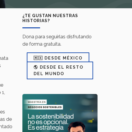
¿TE GUSTAN NUESTRAS
HISTORIAS?
Dona para seguirlas disfrutando
de forma gratuita.
nata
🇲🇽 DESDE MÉXICO
s
🌎 DESDE EL RESTO
DEL MUNDO
ue
 1,
les
ias de
entado