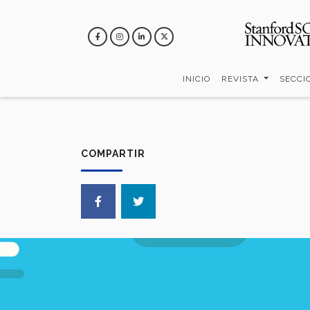
Pasar
al
contenido
principal
INICIO
REVISTA
SECCI
COMPARTIR