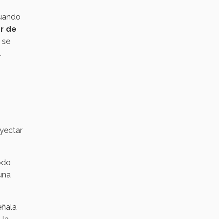
Cuando
r de
o se
.
nyectar
modo
 una
ñala