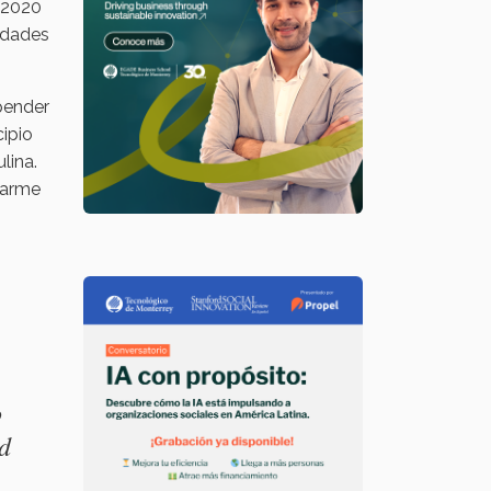
e 2020
medades
epender
cipio
lina.
ctarme
o
ad