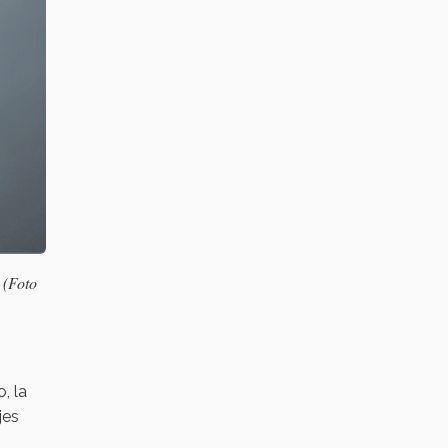
 (Foto
, la
jes