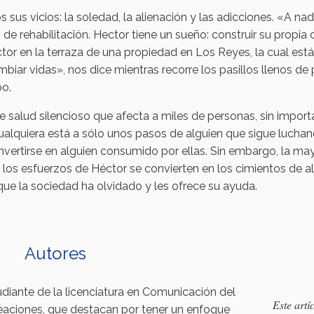
sus vicios: la soledad, la alienación y las adicciones. «A nad
e rehabilitación. Hector tiene un sueño: construir su propia c
ctor en la terraza de una propiedad en Los Reyes, la cual está
iar vidas», nos dice mientras recorre los pasillos llenos de
po.
 salud silencioso que afecta a miles de personas, sin import
Cualquiera está a sólo unos pasos de alguien que sigue lucha
nvertirse en alguien consumido por ellas. Sin embargo, la ma
 los esfuerzos de Héctor se convierten en los cimientos de a
ue la sociedad ha olvidado y les ofrece su ayuda.
Autores
diante de la licenciatura en Comunicación del
Este artí
eaciones, que destacan por tener un enfoque