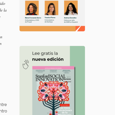
nido
de la
e
on
n
entre
ntro