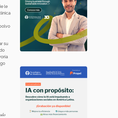
ie le
línica
 polvo
ar su
ndo
yoría
lgo
culo