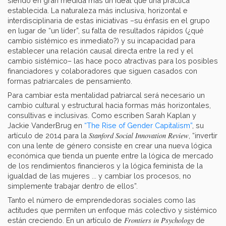
siendo en gran medida más un ideal que una práctica
establecida. La naturaleza más inclusiva, horizontal e
interdisciplinaria de estas iniciativas –su énfasis en el grupo
en lugar de “un líder”, su falta de resultados rápidos (¿qué
cambio sistémico es inmediato?) y su incapacidad para
establecer una relación causal directa entre la red y el
cambio sistémico– las hace poco atractivas para los posibles
financiadores y colaboradores que siguen casados con
formas patriarcales de pensamiento.
Para cambiar esta mentalidad patriarcal será necesario un
cambio cultural y estructural hacia formas más horizontales,
consultivas e inclusivas. Como escriben Sarah Kaplan y
Jackie VanderBrug en
“The Rise of Gender Capitalism”
, su
Stanford Social Innovation Review
artículo de 2014 para la
, “invertir
con una lente de género consiste en crear una nueva lógica
económica que tienda un puente entre la lógica de mercado
de los rendimientos financieros y la lógica feminista de la
igualdad de las mujeres ... y cambiar los procesos, no
simplemente trabajar dentro de ellos”.
Tanto el número de emprendedoras sociales como las
actitudes que permiten un enfoque más colectivo y sistémico
Frontiers in Psychology
están creciendo. En un artículo de
de