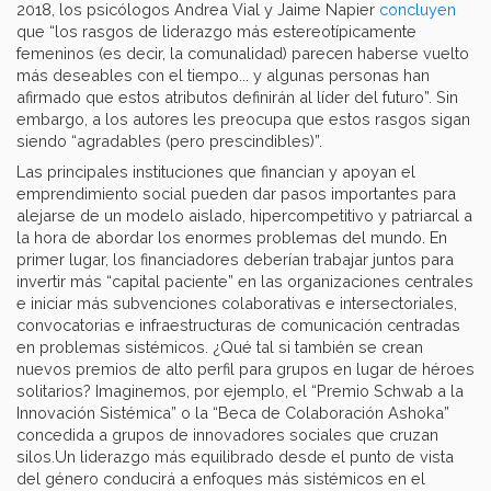
2018, los psicólogos Andrea Vial y Jaime Napier
concluyen
que “los rasgos de liderazgo más estereotípicamente
femeninos (es decir, la comunalidad) parecen haberse vuelto
más deseables con el tiempo... y algunas personas han
afirmado que estos atributos definirán al líder del futuro”. Sin
embargo, a los autores les preocupa que estos rasgos sigan
siendo “agradables (pero prescindibles)”.
Las principales instituciones que financian y apoyan el
emprendimiento social pueden dar pasos importantes para
alejarse de un modelo aislado, hipercompetitivo y patriarcal a
la hora de abordar los enormes problemas del mundo. En
primer lugar, los financiadores deberían trabajar juntos para
invertir más “capital paciente” en las organizaciones centrales
e iniciar más subvenciones colaborativas e intersectoriales,
convocatorias e infraestructuras de comunicación centradas
en problemas sistémicos. ¿Qué tal si también se crean
nuevos premios de alto perfil para grupos en lugar de héroes
solitarios? Imaginemos, por ejemplo, el “Premio Schwab a la
Innovación Sistémica” o la “Beca de Colaboración Ashoka”
concedida a grupos de innovadores sociales que cruzan
silos.Un liderazgo más equilibrado desde el punto de vista
del género conducirá a enfoques más sistémicos en el