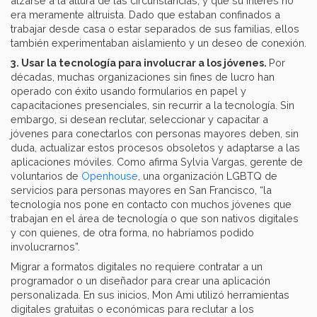
alzarse a la altura de las circunstancias, y que su interés no
era meramente altruista. Dado que estaban confinados a
trabajar desde casa o estar separados de sus familias, ellos
también experimentaban aislamiento y un deseo de conexión.
3. Usar la tecnología para involucrar a los jóvenes.
Por
décadas, muchas organizaciones sin fines de lucro han
operado con éxito usando formularios en papel y
capacitaciones presenciales, sin recurrir a la tecnología. Sin
embargo, si desean reclutar, seleccionar y capacitar a
jóvenes para conectarlos con personas mayores deben, sin
duda, actualizar estos procesos obsoletos y adaptarse a las
aplicaciones móviles. Como afirma Sylvia Vargas, gerente de
voluntarios de
Openhouse
, una organización LGBTQ de
servicios para personas mayores en San Francisco, “la
tecnología nos pone en contacto con muchos jóvenes que
trabajan en el área de tecnología o que son nativos digitales
y con quienes, de otra forma, no habríamos podido
involucrarnos”.
Migrar a formatos digitales no requiere contratar a un
programador o un diseñador para crear una aplicación
personalizada. En sus inicios, Mon Ami utilizó herramientas
digitales gratuitas o económicas para reclutar a los