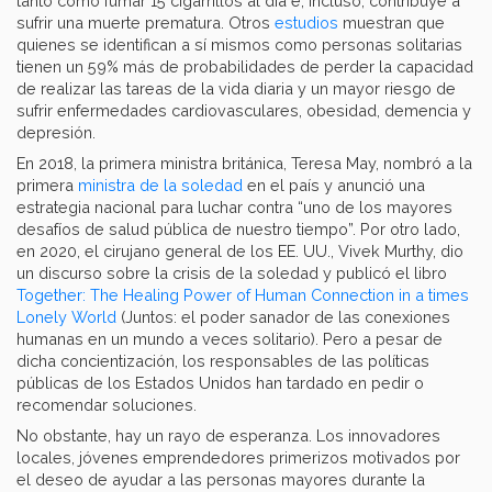
tanto como fumar 15 cigarrillos al día e, incluso, contribuye a
sufrir una muerte prematura. Otros
estudios
muestran que
quienes se identifican a sí mismos como personas solitarias
tienen un 59% más de probabilidades de perder la capacidad
de realizar las tareas de la vida diaria y un mayor riesgo de
sufrir enfermedades cardiovasculares, obesidad, demencia y
depresión.
En 2018, la primera ministra británica, Teresa May, nombró a la
primera
ministra de la soledad
en el país y anunció una
estrategia nacional para luchar contra “uno de los mayores
desafíos de salud pública de nuestro tiempo”. Por otro lado,
en 2020, el cirujano general de los EE. UU., Vivek Murthy, dio
un discurso sobre la crisis de la soledad y publicó el libro
Together: The Healing Power of Human Connection in a times
Lonely World
(Juntos: el poder sanador de las conexiones
humanas en un mundo a veces solitario). Pero a pesar de
dicha concientización, los responsables de las políticas
públicas de los Estados Unidos han tardado en pedir o
recomendar soluciones.
No obstante, hay un rayo de esperanza. Los innovadores
locales, jóvenes emprendedores primerizos motivados por
el deseo de ayudar a las personas mayores durante la