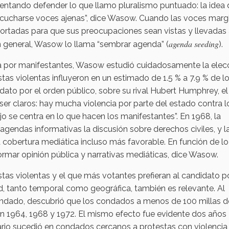
intentando defender lo que llamo pluralismo puntuado: la idea
cucharse voces ajenas”, dice Wasow. Cuando las voces marg
ortadas para que sus preocupaciones sean vistas y llevadas 
agenda seeding
en general, Wasow lo llama “sembrar agenda” (
).
iada por manifestantes, Wasow estudió cuidadosamente la elec
stas violentas influyeron en un estimado de 1.5 % a 7.9 % de l
idato por el orden público, sobre su rival Hubert Humphrey, el
ser claros: hay mucha violencia por parte del estado contra l
o se centra en lo que hacen los manifestantes”. En 1968, la
agendas informativas la discusión sobre derechos civiles, y l
na cobertura mediática incluso más favorable. En función de l
formar opinión pública y narrativas mediáticas, dice Wasow.
tas violentas y el que más votantes prefieran al candidato po
d, tanto temporal como geográfica, también es relevante. Al
condado, descubrió que los condados a menos de 100 millas d
en 1964, 1968 y 1972. El mismo efecto fue evidente dos años
rario sucedió en condados cercanos a protestas con violencia