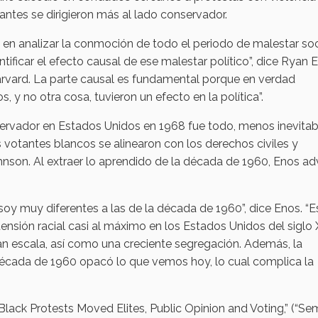
antes se dirigieron más al lado conservador.
en analizar la conmoción de todo el periodo de malestar soc
tificar el efecto causal de ese malestar político”, dice Ryan 
arvard. La parte causal es fundamental porque en verdad
, y no otra cosa, tuvieron un efecto en la política”.
servador en Estados Unidos en 1968 fue todo, menos inevitab
s votantes blancos se alinearon con los derechos civiles y
on. Al extraer lo aprendido de la década de 1960, Enos adv
a soy muy diferentes a las de la década de 1960”, dice Enos. “
tensión racial casi al máximo en los Estados Unidos del siglo 
n escala, así como una creciente segregación. Además, la
 década de 1960 opacó lo que vemos hoy, lo cual complica la
ck Protests Moved Elites, Public Opinion and Voting,” (“Se