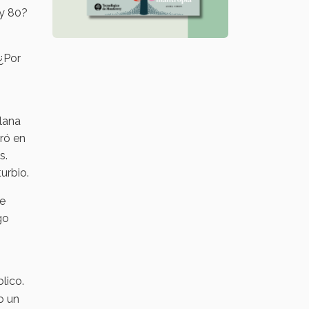
 y 80?
 ¿Por
lana
ró en
s.
urbio.
re
go
lico.
o un