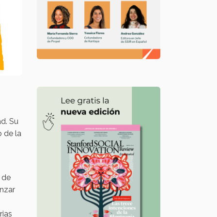
ad. Su
 de la
 de
anzar
rias