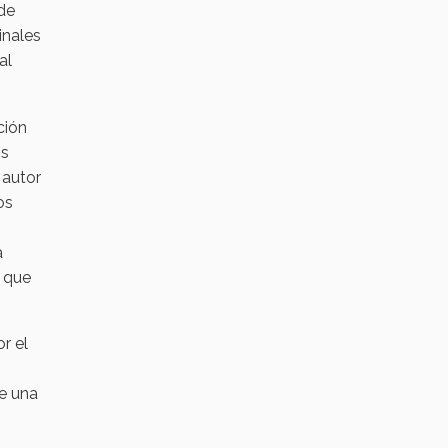
 de
inales
al
ción
os
 autor
os
a
o que
r el
e una