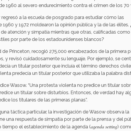
de 1960 al severo endurecimiento contra el crimen de los 70
egresó a la escuela de posgrado para estudiar cómo las
e 1960 y 1972 moldearon la opinión pública y la de las élites.
de atención y simpatía mientras que otras, calificadas como
ostiles por parte de los estadounidenses blancos?
ad de Princeton, recogió 275,000 encabezados de la primera p
s, y revisó cuidadosamente su lenguaje. Por ejemplo, se cent
cía un titular posterior que incluía el término derechos civile
nta predecía un titular posterior que utilizaba la palabra dist
 dice Wasow. “Una protesta violenta no predice un titular sob
predice un titular sobre disturbios. Entonces, de verdad hay al
ice los titulares de las primeras planas”.
guna táctica particular, la investigación de Wasow observa la
ne una respuesta de simpatía por parte de la prensa y del púb
agenda setting
tiempo el establecimiento de la agenda (
) com