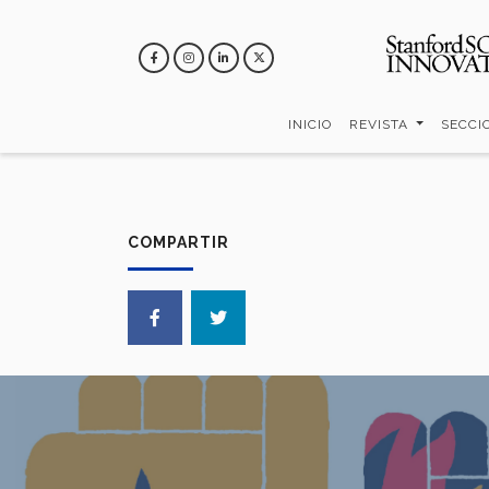
Pasar
al
contenido
principal
INICIO
REVISTA
SECCI
COMPARTIR