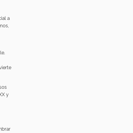
ial a
Enos,
le.
ierte
Esos
XX y
mbrar