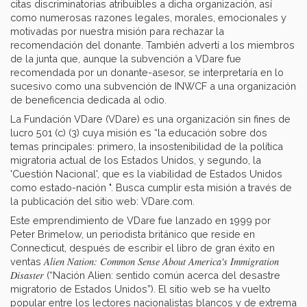
citas discriminatorias atribuibles a dicha organización, así
como numerosas razones legales, morales, emocionales y
motivadas por nuestra misión para rechazar la
recomendación del donante. También advertí a los miembros
de la junta que, aunque la subvención a VDare fue
recomendada por un donante-asesor, se interpretaría en lo
sucesivo como una subvención de INWCF a una organización
de beneficencia dedicada al odio.
La Fundación VDare (VDare) es una organización sin fines de
lucro 501 (c) (3) cuya misión es “la educación sobre dos
temas principales: primero, la insostenibilidad de la política
migratoria actual de los Estados Unidos, y segundo, la
'Cuestión Nacional', que es la viabilidad de Estados Unidos
como estado-nación ". Busca cumplir esta misión a través de
la publicación del sitio web: VDare.com.
Este emprendimiento de VDare fue lanzado en 1999 por
Peter Brimelow, un periodista británico que reside en
Connecticut, después de escribir el libro de gran éxito en
Alien Nation: Common Sense About America's Immigration
ventas
Disaster
(“Nación Alien: sentido común acerca del desastre
migratorio de Estados Unidos”). El sitio web se ha vuelto
popular entre los lectores nacionalistas blancos y de extrema