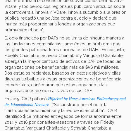
una referencia a la concesión de subvenciones de Innovia a
VDare, y los periódicos regionales publicaron artículos sobre
la controversia Innovia / VDare, Innovia sucumbió a la presión
pública, redactó una política contra el odio y declaró que
"nunca más proporcionaría fondos a organizaciones que
promueven el odio".
El odio financiado por DAFs no se limita de ninguna manera a
las fundaciones comunitarias; también es un problema para
los grandes patrocinadores nacionales de DAFs. En conjunto,
Fidelity Charitable, Schwab Charitable y Vanguard Charitable
albergan la mayor cantidad de activos de DAF de todas las
organizaciones de beneficencia: más de $56 mil millones.
Dos estudios recientes, basados en datos objetivos y citas
directas atribuibles a estas organizaciones de beneficencia
comerciales, confirmaron que están apoyando a las
organizaciones de odio a través de sus DAF.
Hijacked by Hate: American Philanthropy and
En 2019, CAIR publicó
the Islamophobia Network
(“Secuestrado por el odio: la
filantropía estadounidense y la red de islamofobia”). CAIR
identificó $ 18 millones entregados de forma anónima entre
2014 y 2016 por donantes-asesores a través de Fidelity
Charitable, Vanguard Charitable y Schwab Charitable a