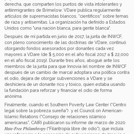
derecha, que comparten los puntos de vista intolerantes y
antiinmigrantes de Brimelow. VDare publica regularmente
artículos de supremacistas blancos, “científicos” sobre temas
de raza y antisemitas. La organización ha definido a Estados
Unidos como "una nación blanca, para gente blanca".
Después de mi partida en junio de 2017, la junta de INWCF,
con pleno conocimiento de las doctrinas de VDare, continuó
otorgando fondos asesorados por donantes cada vez
mayores a VDare (de $ 5,000 en el año fiscal 2017 a $ 22,000
en el año fiscal 2019). Durante tres años, abogué ante los
miembros de la junta para que Innovia (el nombre de INWCF
después de un cambio de marca) adoptara una política contra
el odio, dejara de otorgar subvenciones a VDare y se
deshiciera de un donante rico y tóxico, quien estaba usando
la fundación para reforzar y financiar el odio de forma
anónima.
Finalmente, cuando el Southern Poverty Law Center (“Centro
legal sobre la pobreza sureña”) y el Council on American-
Islamic Relations (“Consejo de relaciones islámico
americanas”, CAIR) publicaron su informe de marzo de 2020
Hate-Free Philanthropy
(“Filantropía libre de odio”), que incluía