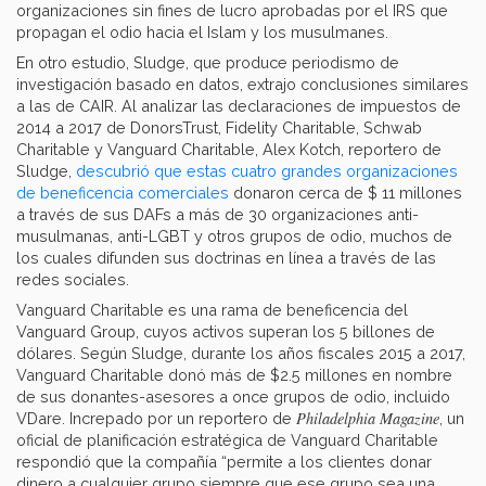
organizaciones sin fines de lucro aprobadas por el IRS que
propagan el odio hacia el Islam y los musulmanes.
En otro estudio, Sludge, que produce periodismo de
investigación basado en datos, extrajo conclusiones similares
a las de CAIR. Al analizar las declaraciones de impuestos de
2014 a 2017 de DonorsTrust, Fidelity Charitable, Schwab
Charitable y Vanguard Charitable, Alex Kotch, reportero de
Sludge,
descubrió que estas cuatro grandes organizaciones
de beneficencia comerciales
donaron cerca de $ 11 millones
a través de sus DAFs a más de 30 organizaciones anti-
musulmanas, anti-LGBT y otros grupos de odio, muchos de
los cuales difunden sus doctrinas en línea a través de las
redes sociales.
Vanguard Charitable es una rama de beneficencia del
Vanguard Group, cuyos activos superan los 5 billones de
dólares. Según Sludge, durante los años fiscales 2015 a 2017,
Vanguard Charitable donó más de $2.5 millones en nombre
de sus donantes-asesores a once grupos de odio, incluido
Philadelphia Magazine
VDare. Increpado por un reportero de
, un
oficial de planificación estratégica de Vanguard Charitable
respondió que la compañía “permite a los clientes donar
dinero a cualquier grupo siempre que ese grupo sea una ...