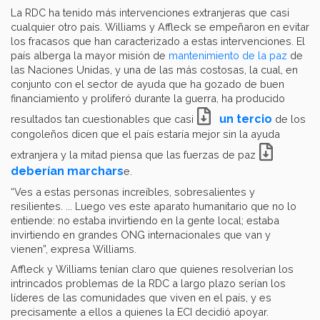
La RDC ha tenido más intervenciones extranjeras que casi
cualquier otro país. Williams y Affleck se empeñaron en evitar
los fracasos que han caracterizado a estas intervenciones. El
país alberga la mayor misión de
mantenimiento de la paz
de
las Naciones Unidas, y una de las más costosas, la cual, en
conjunto con el sector de ayuda que ha gozado de buen
financiamiento y proliferó durante la guerra, ha producido
un tercio
resultados tan cuestionables que casi
de los
congoleños dicen que el país estaría mejor sin la ayuda
extranjera y la mitad piensa que las fuerzas de paz
deberían marchars
e.
“Ves a estas personas increíbles, sobresalientes y
resilientes. ... Luego ves este aparato humanitario que no lo
entiende: no estaba invirtiendo en la gente local; estaba
invirtiendo en grandes ONG internacionales que van y
vienen”, expresa Williams.
Affleck y Williams tenían claro que quienes resolverían los
intrincados problemas de la RDC a largo plazo serían los
líderes de las comunidades que viven en el país, y es
precisamente a ellos a quienes la ECI decidió apoyar.