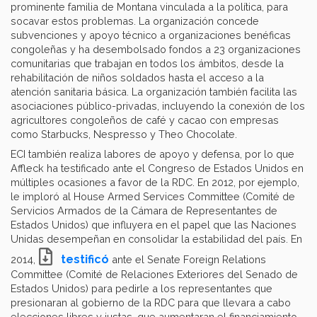
prominente familia de Montana vinculada a la política, para
socavar estos problemas. La organización concede
subvenciones y apoyo técnico a organizaciones benéficas
congoleñas y ha desembolsado fondos a 23 organizaciones
comunitarias que trabajan en todos los ámbitos, desde la
rehabilitación de niños soldados hasta el acceso a la
atención sanitaria básica. La organización también facilita las
asociaciones público-privadas, incluyendo la conexión de los
agricultores congoleños de café y cacao con empresas
como Starbucks, Nespresso y Theo Chocolate.
ECI también realiza labores de apoyo y defensa, por lo que
Affleck ha testificado ante el Congreso de Estados Unidos en
múltiples ocasiones a favor de la RDC. En 2012, por ejemplo,
le imploró al House Armed Services Committee (Comité de
Servicios Armados de la Cámara de Representantes de
Estados Unidos) que influyera en el papel que las Naciones
Unidas desempeñan en consolidar la estabilidad del país. En
testificó
2014,
ante el Senate Foreign Relations
Committee (Comité de Relaciones Exteriores del Senado de
Estados Unidos) para pedirle a los representantes que
presionaran al gobierno de la RDC para que llevara a cabo
elecciones libres y justas, que aumentaran el financiamiento