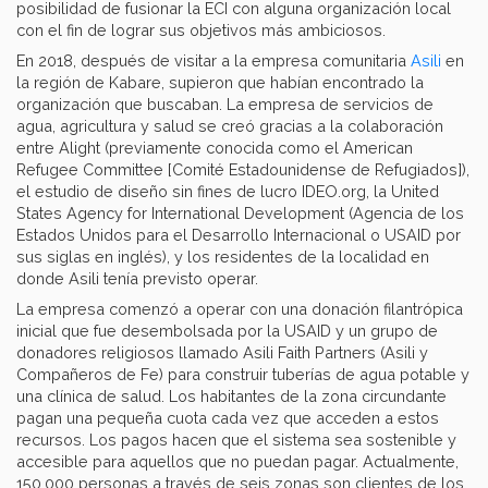
posibilidad de fusionar la ECI con alguna organización local
con el fin de lograr sus objetivos más ambiciosos.
En 2018, después de visitar a la empresa comunitaria
Asili
en
la región de Kabare, supieron que habían encontrado la
organización que buscaban. La empresa de servicios de
agua, agricultura y salud se creó gracias a la colaboración
entre Alight (previamente conocida como el American
Refugee Committee [Comité Estadounidense de Refugiados]),
el estudio de diseño sin fines de lucro IDEO.org, la United
States Agency for International Development (Agencia de los
Estados Unidos para el Desarrollo Internacional o USAID por
sus siglas en inglés), y los residentes de la localidad en
donde Asili tenía previsto operar.
La empresa comenzó a operar con una donación filantrópica
inicial que fue desembolsada por la USAID y un grupo de
donadores religiosos llamado Asili Faith Partners (Asili y
Compañeros de Fe) para construir tuberías de agua potable y
una clínica de salud. Los habitantes de la zona circundante
pagan una pequeña cuota cada vez que acceden a estos
recursos. Los pagos hacen que el sistema sea sostenible y
accesible para aquellos que no puedan pagar. Actualmente,
150,000 personas a través de seis zonas son clientes de los