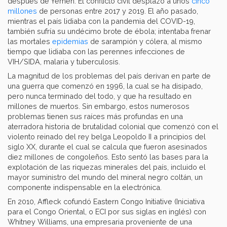
después de Yemen. El conflicto civil desplazó a unos
cinco
millones
de personas entre 2017 y 2019. El año pasado,
mientras el país lidiaba con la pandemia del COVID-19,
también sufría su undécimo brote de ébola; intentaba frenar
las mortales
epidemias
de sarampión y cólera, al mismo
tiempo que lidiaba con las perennes infecciones de
VIH/SIDA, malaria y tuberculosis.
La magnitud de los problemas del país derivan en parte de
una guerra que comenzó en 1996, la cual se ha disipado,
pero nunca terminado del todo, y que ha resultado en
millones de muertos. Sin embargo, estos numerosos
problemas tienen sus raíces más profundas en una
aterradora historia de brutalidad colonial que comenzó con el
violento reinado del rey belga Leopoldo II a principios del
siglo XX, durante el cual se calcula que fueron asesinados
diez millones de congoleños. Esto sentó las bases para la
explotación de las riquezas minerales del país, incluido el
mayor suministro del mundo del mineral negro coltán, un
componente indispensable en la electrónica.
En 2010, Affleck cofundó Eastern Congo Initiative (Iniciativa
para el Congo Oriental, o ECI por sus siglas en inglés) con
Whitney Williams, una empresaria proveniente de una