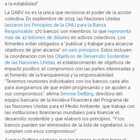
a la estabilidad”.
La GABV no es la única que reconoce el poder de la acción
colectiva. En septiembre de 2019, las Naciones Unidas
lanzaron los Principios de la ONU para la Banca
Responsable
; 170 bancos son miembros, lo que
representa
más de 47 billones de dólares
en activos colectivos. Los
firmantes están obligados a “publicar y trabajar para alcanzar
objetivos de gran alcance”
en seis principios
. Estos incluyen
la coordinación con los
Objetivos de Desarrollo Sostenible
de las Naciones Unidas
, el establecimiento de objetivos de
impacto positivo, el compromiso con las partes interesadas y
el fomento de la transparencia y la responsabilidad.
“Tenemos reuniones individuales con los bancos cada año
para asegurarnos de que estén progresando y se ajusten a
sus compromisos”, afirma
Simone Dettling
, directora del
equipo bancario de la Iniciativa Financiera del Programa de
las Naciones Unidas para el Medio Ambiente, que trabaja con
las instituciones financieras mundiales para financiar el
desarrollo sostenible y que elaboró los principios. “Y los
bancos pueden ser eliminados de la lista de signatarios si no
cumplen con esos compromisos”.
Aunque Dettling sostiene que los bancos pueden tener el