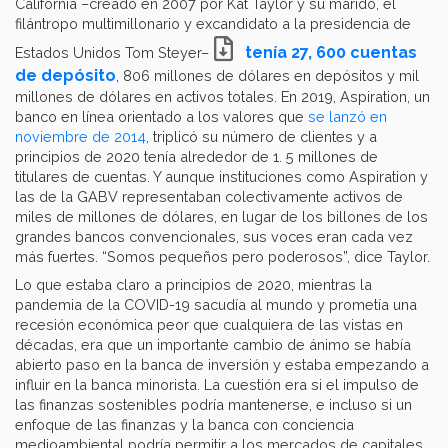
California –creado en 2007 por Kat Taylor y su marido, el
filántropo multimillonario y excandidato a la presidencia de
tenía 27, 600 cuentas
Estados Unidos Tom Steyer–
de depósito
, 806 millones de dólares en depósitos y mil
millones de dólares en activos totales. En 2019, Aspiration, un
banco en línea orientado a los valores que
se lanzó en
noviembre de 2014
, triplicó su número de clientes y a
principios de 2020 tenía alrededor de 1. 5 millones de
titulares de cuentas. Y aunque instituciones como Aspiration y
las de la GABV representaban colectivamente activos de
miles de millones de dólares, en lugar de los billones de los
grandes bancos convencionales, sus voces eran cada vez
más fuertes. “Somos pequeños pero poderosos”, dice Taylor.
Lo que estaba claro a principios de 2020, mientras la
pandemia de la COVID-19 sacudía al mundo y prometía una
recesión económica peor que cualquiera de las vistas en
décadas, era que un importante cambio de ánimo se había
abierto paso en la banca de inversión y estaba empezando a
influir en la banca minorista. La cuestión era si el impulso de
las finanzas sostenibles podría mantenerse, e incluso si un
enfoque de las finanzas y la banca con conciencia
medioambiental podría permitir a los mercados de capitales