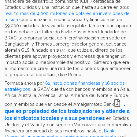
financiera de desarrollo comunitario (CDFI) certificada de
Estados Unidos y una institución que, hasta su cierre en 2010,
realizó más de 4,000 millones de dólares en inversiones de
misión
(que priorizan el impacto social) y financió más de
59,000 unidades de vivienda asequible. También participaron
en los debates el fallecido Fazle Hasan Abed, fundador de
BRAC, la empresa social de microfinanciación con sede en
Bangladesh, y Thomas Jorberg, director general del banco
alemán GLS, fundado en 1974, que utiliza el dinero de los
clientes para apoyar proyectos y empresas que tengan un
impacto social o medioambiental positivo. “Sintieron que era
el momento de crear una red de los pioneros que anteponen
el propósito al beneficio”, dice Rohner.
Formada ahora por
62 instituciones financieras y 16 socios
estratégicos
, la GABV cuenta con bancos miembros en Asia,
África, Australia, América Latina, América del Norte y Europa,
,
con miembros que van desde el Amalgamated Bank
que es propiedad de los trabajadores y atiende a
los sindicatos locales y a sus pensiones
en Estados
Unidos, y el Vancity, con sede en Vancouver, una cooperativa
financiera propiedad de sus miembros, hasta el
Bank
Muamalat, un banco malayo socialmente responsable
, y el