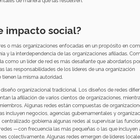
ntales de manera que las resuelven.
e impacto social?
res o más organizaciones enfocadas en un propósito en comu
mía y la interdependencia de las organizaciones afiliadas. Co
 como un líder de red es más desafiante que abordarlos po
as las responsabilidades de los líderes de una organización
e tienen la misma autoridad.
iseño organizacional tradicional. Los diseños de redes difie
tan la afiliación de varios cientos de organizaciones, mientr
iembros. Algunas redes están compuestas de organizacione
ras incluyen negocios, agencias gubernamentales y organiza
o centralizado gobierna algunas redes al supervisar las funci
 redes —con frecuencia las más pequeñas o las que incluyen 
 colectivamente. Algunas redes emergen de líderes local