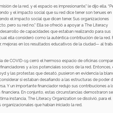
sión de la red, y el espacio es impresionante,” le dijo ella. “P
iendo y el impacto social que su red dice tener son tenues en 
endo el impacto social que dicen tener. Sus organizaciones
o, pero su red no.” Ella se ofreció a apoyar a The Literacy
e desarrollo de capacidades que estaban realizando para sus
 cual ella consideró como la auténtica contribución de la red.
cir, mejoras en los resultados educativos de la ciudad— al trab
ia de COVID-19 cerró el hermoso espacio de oficinas compar
 financiadores y a los potenciales socios de la red. Entonces, 
d y las protestas que desató, pusieron en evidencia la blan
a considerar si estaban desafiando a las estructuras de poder 
sa. Y un importante financiador redujo sus contribuciones a l
s financiera. En conjunto, estas circunstancias demostraron se
ima instancia, The Literacy Organization se disolvió, para el
 organizacionales que habían iniciado la red.