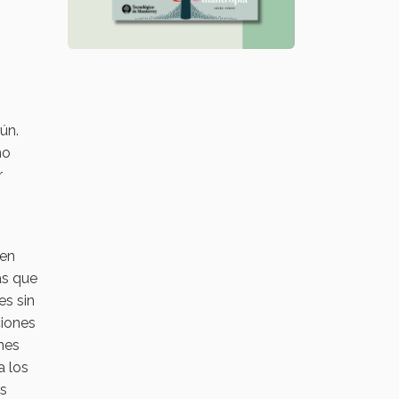
́n.
mo
r
ren
as que
s sin
ciones
ones
a los
es