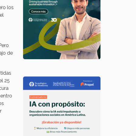
ero los
el
 Pero
ajo de
tidas
el 25
cura
dentro
os
r