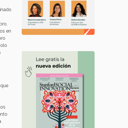
binado
bro,
mos en
bro
solo
n
s que
los
ento
a