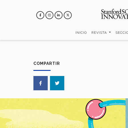
Pasar
al
contenido
principal
INICIO
REVISTA
SECCI
COMPARTIR