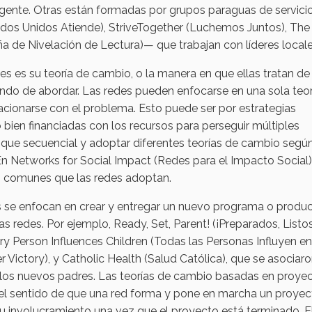
ente. Otras están formadas por grupos paraguas de servici
dos Unidos Atiende), StriveTogether (Luchemos Juntos), The
de Nivelación de Lectura)— que trabajan con líderes local
es es su teoría de cambio, o la manera en que ellas tratan de
ando de abordar. Las redes pueden enfocarse en una sola teori
lacionarse con el problema. Esto puede ser por estrategias
 bien financiadas con los recursos para perseguir múltiples
ue secuencial y adoptar diferentes teorías de cambio segú
n Networks for Social Impact (Redes para el Impacto Social)
́s comunes que las redes adoptan.
s se enfocan en crear y entregar un nuevo programa o produ
s redes. Por ejemplo, Ready, Set, Parent! (¡Preparados, Listos
ery Person Influences Children (Todas las Personas Influyen en
er Victory), y Catholic Health (Salud Católica), que se asociar
los nuevos padres. Las teorías de cambio basadas en proye
 el sentido de que una red forma y pone en marcha un proyec
su involucramiento una vez que el proyecto está terminado. E