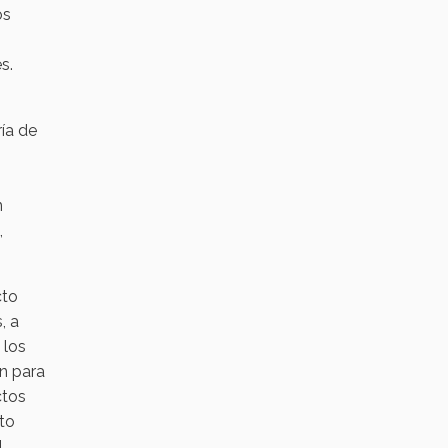
os
es.
́a de
n
,
cto
, a
 los
on para
ctos
to
l