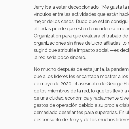
Jerry iba a estar decepcionado. “Me gusta la mi
vínculos entre las actividades que están hac
mejor de los casos. Dudo que estén consigui
afiliadas puede que estén teniendo ese impact
Organization para que evaluara el trabajo d
organizaciones sin fines de lucro afiliadas, lo
sugirió que atribuirle impacto social —es de
la red sería poco sincero.
No mucho después de esta junta, la pandem
que a los líderes les encantaba mostrar a los
de mayo de 2020, el asesinato de George Floy
de los miembros de la red, lo que los llevó 
de una ciudad económica y racialmente diver
gastos de operación debido a su propia crisi
demasiado desafiantes para superarlas. En últ
desconsuelo de Jerry y de los muchos líderes