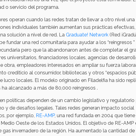
ad o servicio del programa.
res operan cuando las redes tratan de llevar a otro nivel una
iones individuales también aumentan sus prácticas efectivas,
a solución a nivel de red. La
Graduate! Network
(Red ¡Gradú
be fundar una red comunitaria para ayudar a los “reingresos 
cundaria pero que la abandonaron antes de completar el g
eres universitarios, financiadores locales, agencias de desarrol
e obra, empleadores interesados en ampliar su fuerza laboral
to crediticio al consumidor, bibliotecas y otros “espacios púb
e lucro locales. El modelo originado en Filadelfia ha sido rep
 ha alcanzado a más de 80,000 reingresos .
en políticas dependen de un cambio legislativo y regulatorio
no y de desafíos legales. Tales redes generan impacto social
os, por ejemplo,
RE-AMP
, una red fundada en 2004 que tiene
el Medio Oeste de los Estados Unidos. El objetivo de RE-AMP 
e gas invernadero de la región. Ha aumentado la cantidad de