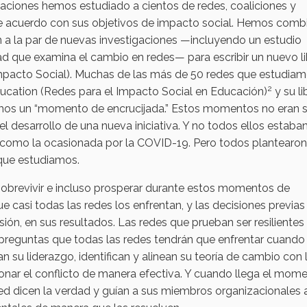
tigaciones hemos estudiado a cientos de redes, coaliciones y
e acuerdo con sus objetivos de impacto social. Hemos com
́n a la par de nuevas investigaciones —incluyendo un estudio
d que examina el cambio en redes— para escribir un nuevo li
mpacto Social). Muchas de las más de 50 redes que estudia
2
ucation (Redes para el Impacto Social en Educación)
y su li
mos un “momento de encrucijada.” Estos momentos no eran 
l desarrollo de una nueva iniciativa. Y no todos ellos estaba
, como la ocasionada por la COVID-19. Pero todos plantearon
 que estudiamos.
obrevivir e incluso prosperar durante estos momentos de
ue casi todas las redes los enfrentan, y las decisiones previa
sión, en sus resultados. Las redes que prueban ser resilientes
 preguntas que todas las redes tendrán que enfrentar cuando
su liderazgo, identifican y alinean su teoría de cambio con 
tionar el conflicto de manera efectiva. Y cuando llega el mom
a red dicen la verdad y guían a sus miembros organizacionales 