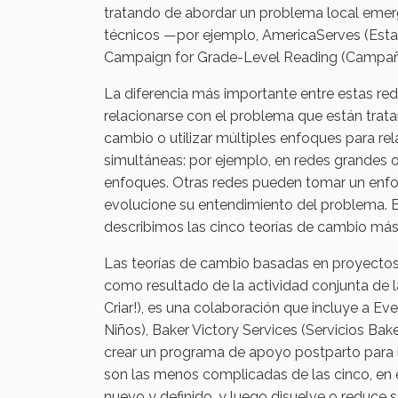
tratando de abordar un problema local emerg
técnicos —por ejemplo, AmericaServes (Esta
Campaign for Grade-Level Reading (Campaña 
La diferencia más importante entre estas red
relacionarse con el problema que están trat
cambio o utilizar múltiples enfoques para re
simultáneas: por ejemplo, en redes grandes o
enfoques. Otras redes pueden tomar un enfoq
evolucione su entendimiento del problema. E
describimos las cinco teorías de cambio ma
Las teorías de cambio basadas en proyecto
como resultado de la actividad conjunta de la
Criar!), es una colaboración que incluye a Ev
Niños), Baker Victory Services (Servicios Bak
crear un programa de apoyo postparto para 
son las menos complicadas de las cinco, en
nuevo y definido, y luego disuelve o reduce 