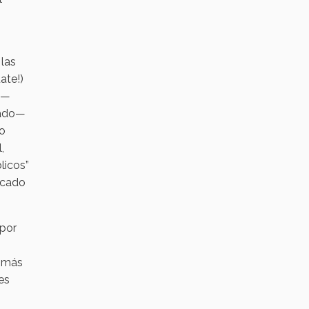
 las
ate!)
” —
rado—
lo
,
licos”
licado
 por
 más
es