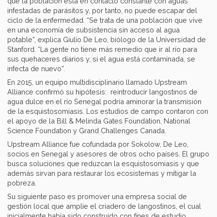
que la población está en contacto constante con aguas
infestadas de parásitos y, por tanto, no puede escapar del
ciclo de la enfermedad. “Se trata de una población que vive
en una economía de subsistencia sin acceso al agua
potable”, explica Giulio De Leo, biólogo de la Universidad de
Stanford. “La gente no tiene más remedio que ir al río para
sus quehaceres diarios y, si el agua está contaminada, se
infecta de nuevo”.
En 2015, un equipo multidisciplinario llamado Upstream
Alliance confirmó su hipótesis: reintroducir langostinos de
agua dulce en el río Senegal podría aminorar la transmisión
de la esquistosomiasis. Los estudios de campo contaron con
el apoyo de la Bill & Melinda Gates Foundation, National
Science Foundation y Grand Challenges Canada.
Upstream Alliance fue cofundada por Sokolow, De Leo,
socios en Senegal y asesores de otros ocho países. El grupo
busca soluciones que reduzcan la esquistosomiasis y que
además sirvan para restaurar los ecosistemas y mitigar la
pobreza.
Su siguiente paso es promover una empresa social de
gestión local que amplíe el criadero de langostinos, el cual
inicialmente había sido construido con fines de estudio