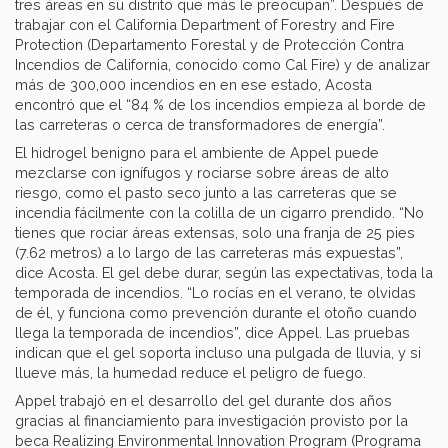
tres áreas en su distrito que más le preocupan”. Después de
trabajar con el California Department of Forestry and Fire
Protection (Departamento Forestal y de Protección Contra
Incendios de California, conocido como Cal Fire) y de analizar
más de 300,000 incendios en en ese estado, Acosta
encontró que el “84 % de los incendios empieza al borde de
las carreteras o cerca de transformadores de energía”.
El hidrogel benigno para el ambiente de Appel puede
mezclarse con ignífugos y rociarse sobre áreas de alto
riesgo, como el pasto seco junto a las carreteras que se
incendia fácilmente con la colilla de un cigarro prendido. “No
tienes que rociar áreas extensas, solo una franja de 25 pies
(7.62 metros) a lo largo de las carreteras más expuestas”,
dice Acosta. El gel debe durar, según las expectativas, toda la
temporada de incendios. “Lo rocías en el verano, te olvidas
de él, y funciona como prevención durante el otoño cuando
llega la temporada de incendios”, dice Appel. Las pruebas
indican que el gel soporta incluso una pulgada de lluvia, y si
llueve más, la humedad reduce el peligro de fuego.
Appel trabajó en el desarrollo del gel durante dos años
gracias al financiamiento para investigación provisto por la
beca Realizing Environmental Innovation Program (Programa