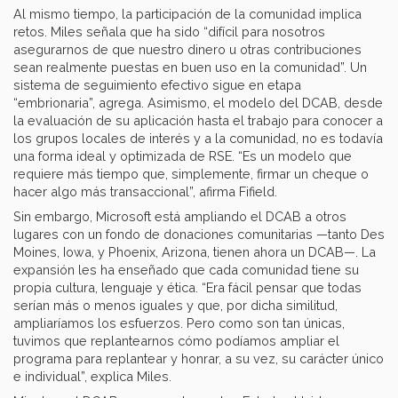
Al mismo tiempo, la participación de la comunidad implica
retos. Miles señala que ha sido “difícil para nosotros
asegurarnos de que nuestro dinero u otras contribuciones
sean realmente puestas en buen uso en la comunidad”. Un
sistema de seguimiento efectivo sigue en etapa
“embrionaria”, agrega. Asimismo, el modelo del DCAB, desde
la evaluación de su aplicación hasta el trabajo para conocer a
los grupos locales de interés y a la comunidad, no es todavía
una forma ideal y optimizada de RSE. “Es un modelo que
requiere más tiempo que, simplemente, firmar un cheque o
hacer algo más transaccional”, afirma Fifield.
Sin embargo, Microsoft está ampliando el DCAB a otros
lugares con un fondo de donaciones comunitarias —tanto Des
Moines, Iowa, y Phoenix, Arizona, tienen ahora un DCAB—. La
expansión les ha enseñado que cada comunidad tiene su
propia cultura, lenguaje y ética. “Era fácil pensar que todas
serían más o menos iguales y que, por dicha similitud,
ampliaríamos los esfuerzos. Pero como son tan únicas,
tuvimos que replantearnos cómo podíamos ampliar el
programa para replantear y honrar, a su vez, su carácter único
e individual”, explica Miles.